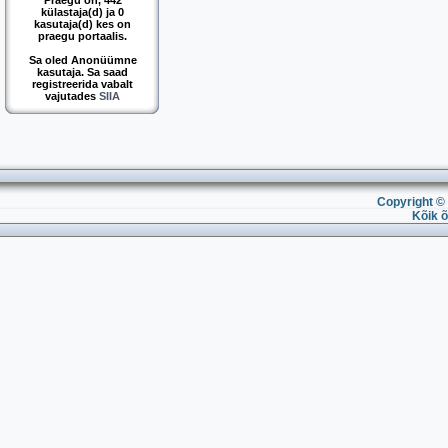
Praegu on, 442
külastaja(d) ja 0
kasutaja(d) kes on
praegu portaalis.
Sa oled Anonüümne
kasutaja. Sa saad
registreerida vabalt
vajutades
SIIA
Copyright © 
Kõik õ