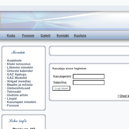
Kodu
Foorum
Galerii
Kontakt
Kuuluta
·
Avalehele
·
Klubi tutvustus
·
Liikmete nimekiri
Kasutaja sisse logimine
·
Ürituste kalender
·
GAZ Ajalugu
Kasutajanimi:
·
GAZ Mudelid
·
Volgad meedias
Salasõna:
·
Maailm ja mõnda
·
Ümberehitused
·
Tehnoabi
·
Uudiste arhiiv
[
Oled 
·
Lingid
·
Kasutajate nimekiri
·
Foorum