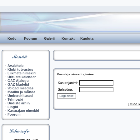
Kodu
Foorum
Galerii
Kontakt
Kuuluta
·
Avalehele
·
Klubi tutvustus
·
Liikmete nimekiri
Kasutaja sisse logimine
·
Ürituste kalender
·
GAZ Ajalugu
Kasutajanimi:
·
GAZ Mudelid
·
Volgad meedias
Salasõna:
·
Maailm ja mõnda
·
Ümberehitused
·
Tehnoabi
·
Uudiste arhiiv
[
Oled 
·
Lingid
·
Kasutajate nimekiri
·
Foorum