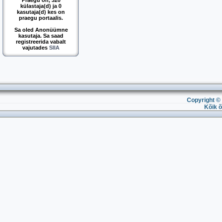
Praegu on, 320
külastaja(d) ja 0
kasutaja(d) kes on
praegu portaalis.
Sa oled Anonüümne
kasutaja. Sa saad
registreerida vabalt
vajutades
SIIA
Copyright © 
Kõik õ