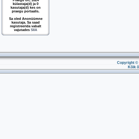
Praegu on, 1824
külastaja(d) ja 0
kasutaja(d) kes on
praegu portaalis.
Sa oled Anonüümne
kasutaja. Sa saad
registreerida vabalt
vajutades
SIIA
Copyright © 
Kõik õ