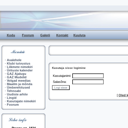
Kodu
Foorum
Galerii
Kontakt
Kuuluta
·
Avalehele
·
Klubi tutvustus
·
Liikmete nimekiri
Kasutaja sisse logimine
·
Ürituste kalender
·
GAZ Ajalugu
Kasutajanimi:
·
GAZ Mudelid
·
Volgad meedias
Salasõna:
·
Maailm ja mõnda
·
Ümberehitused
·
Tehnoabi
·
Uudiste arhiiv
[
Oled 
·
Lingid
·
Kasutajate nimekiri
·
Foorum