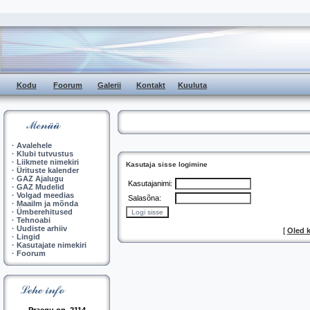
Kodu
Foorum
Galerii
Kontakt
Kuuluta
·
Avalehele
·
Klubi tutvustus
·
Liikmete nimekiri
Kasutaja sisse logimine
·
Ürituste kalender
·
GAZ Ajalugu
Kasutajanimi:
·
GAZ Mudelid
·
Volgad meedias
Salasõna:
·
Maailm ja mõnda
·
Ümberehitused
·
Tehnoabi
·
Uudiste arhiiv
[
Oled 
·
Lingid
·
Kasutajate nimekiri
·
Foorum