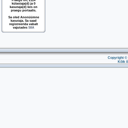
Praegu on, 2114
külastaja(d) ja 0
kasutaja(d) kes on
praegu portaalis.
Sa oled Anonüümne
kasutaja. Sa saad
registreerida vabalt
vajutades
SIIA
Copyright © 
Kõik õ