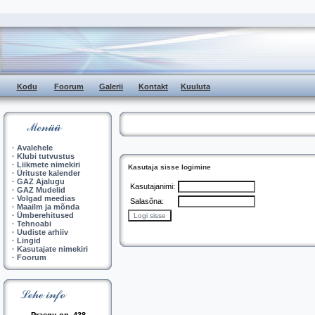
Kodu
Foorum
Galerii
Kontakt
Kuuluta
·
Avalehele
·
Klubi tutvustus
·
Liikmete nimekiri
Kasutaja sisse logimine
·
Ürituste kalender
·
GAZ Ajalugu
Kasutajanimi:
·
GAZ Mudelid
·
Volgad meedias
Salasõna:
·
Maailm ja mõnda
·
Ümberehitused
·
Tehnoabi
·
Uudiste arhiiv
·
Lingid
·
Kasutajate nimekiri
·
Foorum