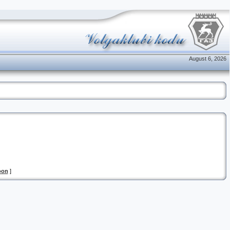
August 6, 2026
oon
]