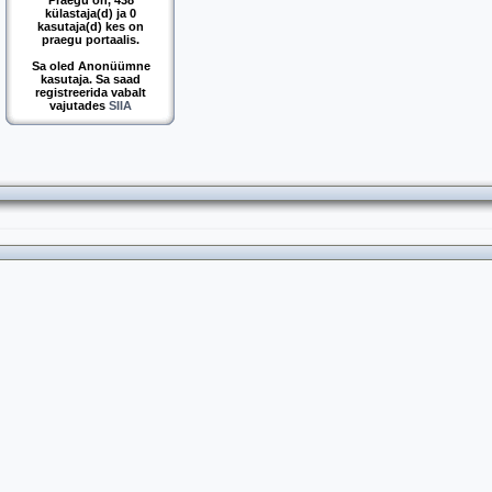
Praegu on, 438
külastaja(d) ja 0
kasutaja(d) kes on
praegu portaalis.
Sa oled Anonüümne
kasutaja. Sa saad
registreerida vabalt
vajutades
SIIA