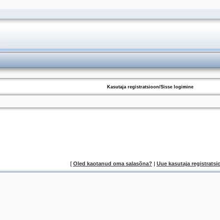
Kasutaja registratsioon/Sisse logimine
[
Oled kaotanud oma salasõna?
|
Uue kasutaja registratsi