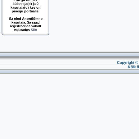
Praegu on, 322
külastaja(d) ja 0
kasutaja(d) kes on
praegu portaalis.
Sa oled Anonüümne
kasutaja. Sa saad
registreerida vabalt
vajutades
SIIA
Copyright © 
Kõik õ