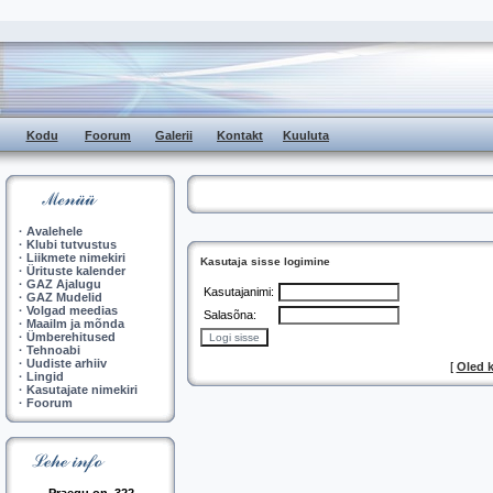
Kodu
Foorum
Galerii
Kontakt
Kuuluta
·
Avalehele
·
Klubi tutvustus
·
Liikmete nimekiri
Kasutaja sisse logimine
·
Ürituste kalender
·
GAZ Ajalugu
Kasutajanimi:
·
GAZ Mudelid
·
Volgad meedias
Salasõna:
·
Maailm ja mõnda
·
Ümberehitused
·
Tehnoabi
·
Uudiste arhiiv
[
Oled 
·
Lingid
·
Kasutajate nimekiri
·
Foorum