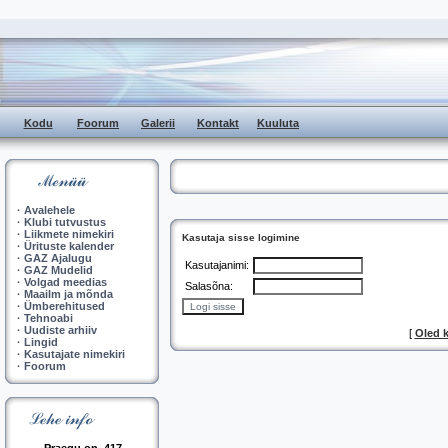
Kodu
Foorum
Galerii
Kontakt
Kuuluta
·
Avalehele
·
Klubi tutvustus
·
Liikmete nimekiri
Kasutaja sisse logimine
·
Ürituste kalender
·
GAZ Ajalugu
Kasutajanimi:
·
GAZ Mudelid
·
Volgad meedias
Salasõna:
·
Maailm ja mõnda
·
Ümberehitused
·
Tehnoabi
·
Uudiste arhiiv
[
Oled 
·
Lingid
·
Kasutajate nimekiri
·
Foorum