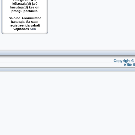
Praegu on, 417
külastaja(d) ja 0
kasutaja(d) kes on
praegu portaalis.
Sa oled Anonüümne
kasutaja. Sa saad
registreerida vabalt
vajutades
SIIA
Copyright © 
Kõik õ