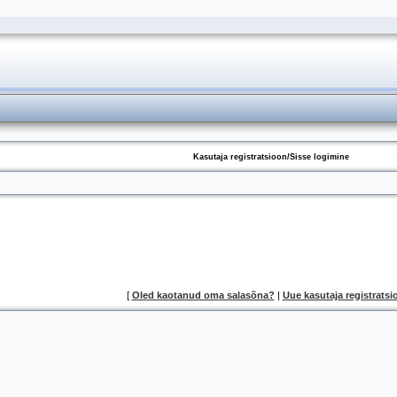
Kasutaja registratsioon/Sisse logimine
[
Oled kaotanud oma salasõna?
|
Uue kasutaja registratsi