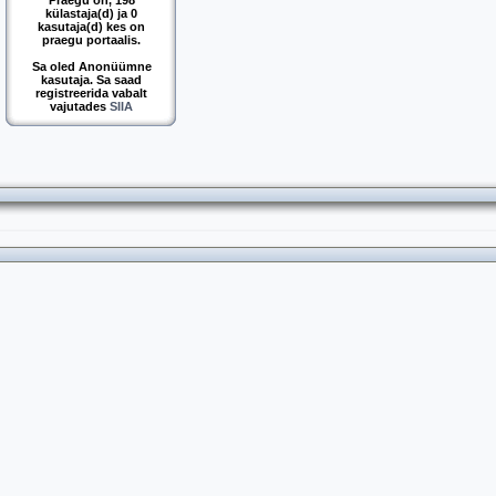
Praegu on, 198
külastaja(d) ja 0
kasutaja(d) kes on
praegu portaalis.
Sa oled Anonüümne
kasutaja. Sa saad
registreerida vabalt
vajutades
SIIA