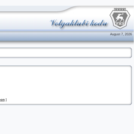
August 7, 2026
oon
]