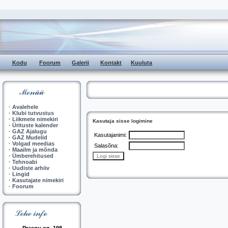
Kodu
Foorum
Galerii
Kontakt
Kuuluta
·
Avalehele
·
Klubi tutvustus
·
Liikmete nimekiri
Kasutaja sisse logimine
·
Ürituste kalender
·
GAZ Ajalugu
Kasutajanimi:
·
GAZ Mudelid
·
Volgad meedias
Salasõna:
·
Maailm ja mõnda
·
Ümberehitused
·
Tehnoabi
·
Uudiste arhiiv
·
Lingid
·
Kasutajate nimekiri
·
Foorum