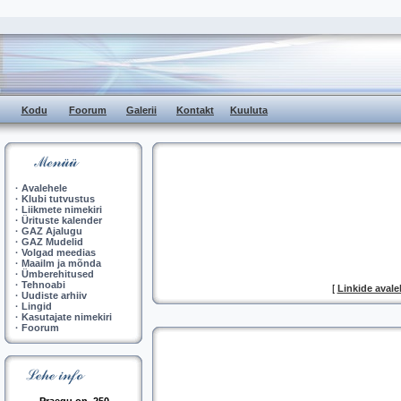
Kodu
Foorum
Galerii
Kontakt
Kuuluta
·
Avalehele
·
Klubi tutvustus
·
Liikmete nimekiri
·
Ürituste kalender
·
GAZ Ajalugu
·
GAZ Mudelid
·
Volgad meedias
·
Maailm ja mõnda
·
Ümberehitused
·
Tehnoabi
[
Linkide avale
·
Uudiste arhiiv
·
Lingid
·
Kasutajate nimekiri
·
Foorum