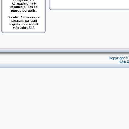
Praegu on, 250
külastaja(d) ja 0
kasutaja(d) kes on
praegu portaalis.
Sa oled Anonüümne
kasutaja. Sa saad
registreerida vabalt
vajutades
SIIA
Copyright © 
Kõik õ