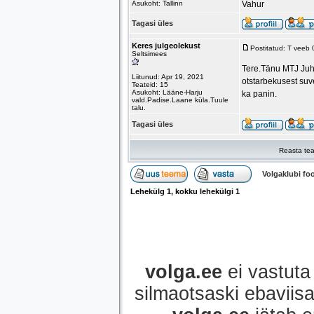
Asukoht: Tallinn
Vahur
Tagasi üles
Keres julgeolekust
Postitatud: T veeb
Seltsimees
Tere.Tänu MTJ Juha
Liitunud: Apr 19, 2021
otstarbekusest suv
Teateid: 15
Asukoht: Lääne-Harju
ka panin.
vald.Padise.Laane küla.Tuule
talu.
Tagasi üles
Reasta tea
Volgaklubi f
Lehekülg
1
, kokku lehekülgi
1
volga.ee
ei vastuta 
silmaotsaski ebaviisak