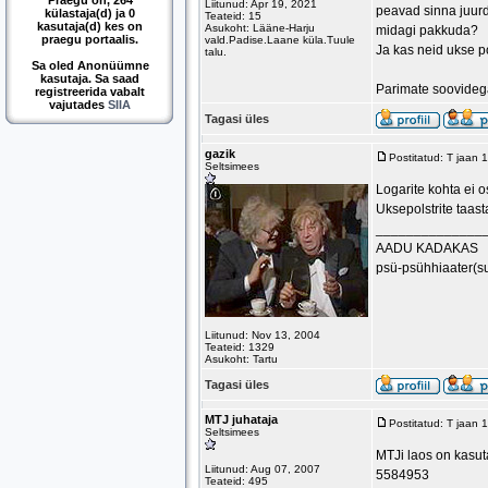
Praegu on, 264
Liitunud: Apr 19, 2021
peavad sinna juur
külastaja(d) ja 0
Teateid: 15
kasutaja(d) kes on
Asukoht: Lääne-Harju
midagi pakkuda?
praegu portaalis.
vald.Padise.Laane küla.Tuule
Ja kas neid ukse po
talu.
Sa oled Anonüümne
kasutaja. Sa saad
Parimate soovidega
registreerida vabalt
vajutades
SIIA
Tagasi üles
gazik
Postitatud: T jaan
Seltsimees
Logarite kohta ei o
Uksepolstrite taas
______________
AADU KADAKAS
psü-psühhiaater(s
Liitunud: Nov 13, 2004
Teateid: 1329
Asukoht: Tartu
Tagasi üles
MTJ juhataja
Postitatud: T jaan
Seltsimees
MTJi laos on kasut
Liitunud: Aug 07, 2007
5584953
Teateid: 495