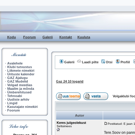
Kodu
Foorum
Galerii
Kontakt
Kuuluta
Galerii
Laadi pilte
Otsi
Profiil
·
Avalehele
·
Klubi tutvustus
·
Liikmete nimekiri
·
Ürituste kalender
·
GAZ Ajalugu
·
GAZ Mudelid
Gaz 24 10 logarid
·
Volgad meedias
·
Maailm ja mõnda
·
Ümberehitused
·
Tehnoabi
Volgaklubi f
·
Uudiste arhiiv
·
Lingid
·
Kasutajate nimekiri
·
Foorum
Autor
Keres julgeolekust
Postitatud: E jaan
Seltsimees
Tere.Soov on panna 