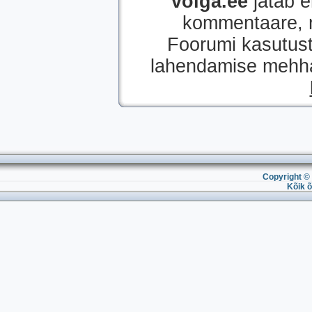
volga.ee
jätab e
kommentaare, mi
Foorumi kasutust
lahendamise mehhan
Copyright © 
Kõik õ