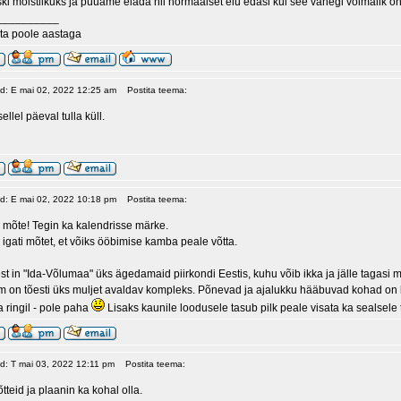
ski mõistlikuks ja püüame elada nii normaalset elu edasi kui see vähegi võimalik on
__________
ta poole aastaga
ud: E mai 02, 2022 12:25 am
Postita teema:
llel päeval tulla küll.
ud: E mai 02, 2022 10:18 pm
Postita teema:
 mõte! Tegin ka kalendrisse märke.
 igati mõtet, et võiks ööbimise kamba peale võtta.
t in "Ida-Võlumaa" üks ägedamaid piirkondi Eestis, kuhu võib ikka ja jälle tagasi m
 on tõesti üks muljet avaldav kompleks. Põnevad ja ajalukku hääbuvad kohad on k
a ringil - pole paha
Lisaks kaunile loodusele tasub pilk peale visata ka sealsele
ud: T mai 03, 2022 12:11 pm
Postita teema:
teid ja plaanin ka kohal olla.