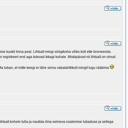
ise kuskil linna peal. Lihtsalt mingi söögikoha võiks küll ette broneerida.
egistreeri end aga tulevad ikkagi kohale. Miskipärast nii lihtsalt on olnud.
 luban, et mitte keegi ei lähe sinna vabatahtlikult mingit lugu rääkima
 lihtsalt kohele tulla ja nautida ilma eelneva osalemise lubaduse ja sellega