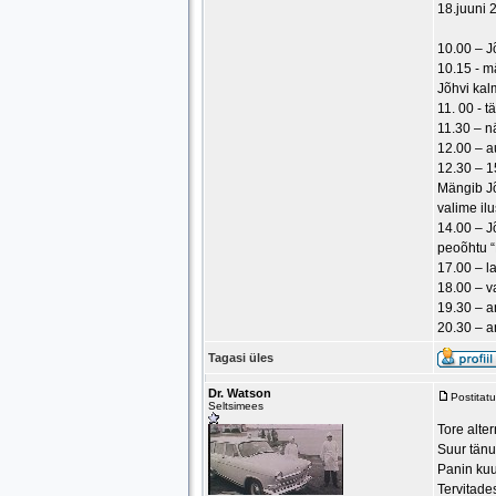
18.juuni 
10.00 – J
10.15 - m
Jõhvi kal
11. 00 - 
11.30 – n
12.00 – a
12.30 – 15
Mängib Jõ
valime il
14.00 – J
peoõhtu “
17.00 – 
18.00 – va
19.30 – a
20.30 – a
Tagasi üles
Dr. Watson
Postitat
Seltsimees
Tore alter
Suur tänu
Panin kuu
Tervitade