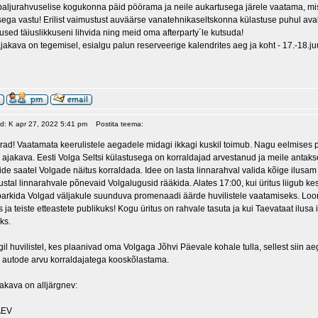
aljurahvuselise kogukonna päid pöörama ja neile aukartusega järele vaatama, mistõ
ega vastu! Erilist vaimustust auväärse vanatehnikaseltskonna külastuse puhul ava
used täiuslikkuseni lihvida ning meid oma afterparty´le kutsuda!
akava on tegemisel, esialgu palun reserveerige kalendrites aeg ja koht - 17.-18.ju
ud: K apr 27, 2022 5:41 pm
Postita teema:
ad! Vaatamata keerulistele aegadele midagi ikkagi kuskil toimub. Nagu eelmises po
 ajakava. Eesti Volga Seltsi külastusega on korraldajad arvestanud ja meile antaks
ide saatel Volgade näitus korraldada. Idee on lasta linnarahval valida kõige ilusa
ustal linnarahvale põnevaid Volgalugusid rääkida. Alates 17:00, kui üritus liigub ke
parkida Volgad väljakule suunduva promenaadi äärde huvilistele vaatamiseks. Loomu
s ja teiste etteastete publikuks! Kogu üritus on rahvale tasuta ja kui Taevataat ilus
ks.
gil huvilistel, kes plaanivad oma Volgaga Jõhvi Päevale kohale tulla, sellest siin
 autode arvu korraldajatega kooskõlastama.
jakava on alljärgnev:
ÄEV