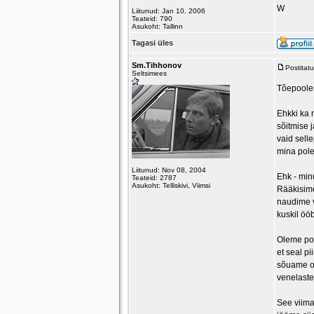
W
Liitunud: Jan 10, 2006
Teateid: 790
Asukoht: Tallinn
Tagasi üles
Sm.Tihhonov
Postitat
Seltsimees
Tõepoolest
Ehkki ka 
sõitmise 
vaid sell
mina pole
Liitunud: Nov 08, 2004
Ehk - min
Teateid: 2787
Asukoht: Telliskivi, Viimsi
Rääkisime
naudime v
kuskil öö
Oleme poli
et seal p
sõuame om
venelaste
See viima