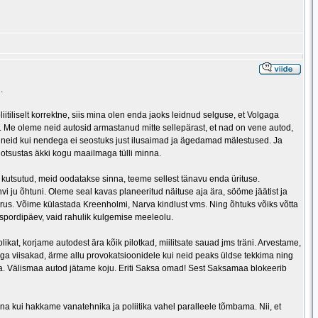
.
itiliselt korrektne, siis mina olen enda jaoks leidnud selguse, et Volgaga
 Me oleme neid autosid armastanud mitte sellepärast, et nad on vene autod,
s neid kui nendega ei seostuks just ilusaimad ja ägedamad mälestused. Ja
 otsustas äkki kogu maailmaga tülli minna.
 kutsutud, meid oodatakse sinna, teeme sellest tänavu enda ürituse.
 ju õhtuni. Oleme seal kavas planeeritud näituse aja ära, sööme jäätist ja
rus. Võime külastada Kreenholmi, Narva kindlust vms. Ning õhtuks võiks võtta
 spordipäev, vaid rahulik kulgemise meeleolu.
likat, korjame autodest ära kõik pilotkad, miilitsate sauad jms träni. Arvestame,
iga viisakad, ärme allu provokatsioonidele kui neid peaks üldse tekkima ning
ga. Välismaa autod jätame koju. Eriti Saksa omad! Sest Saksamaa blokeerib
a kui hakkame vanatehnika ja poliitika vahel paralleele tõmbama. Nii, et