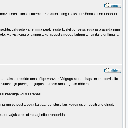
aazist oleks ilmselt tulemas 2-3 autot. Ning lisaks suusõnaliselt on lubanud
aõhtu. Jalutada vähe linna peal, istuda kuskil puhvetis, süüa ja prassida ning
e. Ma vist väga ei vaimustuks mõttest siirduda kuhugi turismitallu grillima ja
, et tuletaksite meelde oma kõige vahvam Volgaga seotud lugu, mida sooviksite
asutuses ja päevajuht julgustab meid oma lugusid rääkima.
al kaardiga või sularahas.
n järgmise postitusega ka paar eelistust, kus kogemus on positiivne olnud.
tube vajaksime, et midagi ette broneerida.