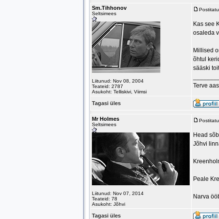
Sm.Tihhonov
Postitat
Seltsimees
Kas see K
osaleda v
Millised 
õhtul ker
sääski toi
_______
Liitunud: Nov 08, 2004
Terve aas
Teateid: 2787
Asukoht: Telliskivi, Viimsi
Tagasi üles
Mr Holmes
Postitat
Seltsimees
Head sõbr
Jõhvi lin
Kreenholm
Peale Kre
Liitunud: Nov 07, 2014
Narva ööb
Teateid: 78
Asukoht: Jõhvi
Tagasi üles