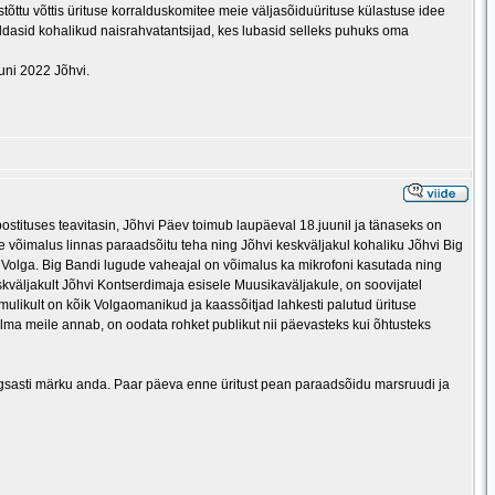
ttu võttis ürituse korralduskomitee meie väljasõiduürituse külastuse idee
ldasid kohalikud naisrahvatantsijad, kes lubasid selleks puhuks oma
uni 2022 Jõhvi.
stituses teavitasin, Jõhvi Päev toimub laupäeval 18.juunil ja tänaseks on
e võimalus linnas paraadsõitu teha ning Jõhvi keskväljakul kohaliku Jõhvi Big
m Volga. Big Bandi lugude vaheajal on võimalus ka mikrofoni kasutada ning
skväljakult Jõhvi Kontserdimaja esisele Muusikaväljakule, on soovijatel
likult on kõik Volgaomanikud ja kaassõitjad lahkesti palutud ürituse
a ilma meile annab, on oodata rohket publikut nii päevasteks kui õhtusteks
 aegsasti märku anda. Paar päeva enne üritust pean paraadsõidu marsruudi ja