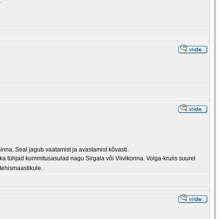
.
inna. Seal jagub vaatamist ja avastamist kõvasti.
a tühjad kummitusasulad nagu Sirgala või Viivikonna. Volga-kruiis suurel
 tehismaastikule.