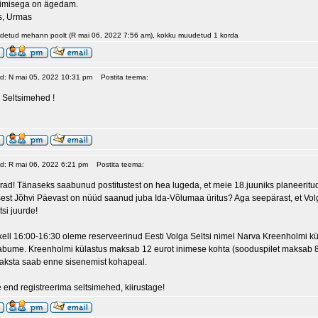
imisega on ägedam.
s, Urmas
udetud mehann poolt (R mai 06, 2022 7:56 am), kokku muudetud 1 korda
ud: N mai 05, 2022 10:31 pm
Postita teema:
, Seltsimehed !
ud: R mai 06, 2022 6:21 pm
Postita teema:
ad! Tänaseks saabunud postitustest on hea lugeda, et meie 18.juuniks planeeritud
est Jõhvi Päevast on nüüd saanud juba Ida-Võlumaa üritus? Aga seepärast, et Volg
tsi juurde!
 kell 16:00-16:30 oleme reserveerinud Eesti Volga Seltsi nimel Narva Kreenholmi kü
bume. Kreenholmi külastus maksab 12 eurot inimese kohta (sooduspilet maksab 8 
Maksta saab enne sisenemist kohapeal.
e end registreerima seltsimehed, kiirustage!