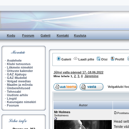
Kodu
Foorum
Galerii
Kontakt
Kuuluta
Galerii
Laadi pilte
Otsi
Profiil
·
Avalehele
·
Klubi tutvustus
·
Liikmete nimekiri
·
Ürituste kalender
Jõhvi valla päevad 17.-18.06.2022
·
GAZ Ajalugu
2
3
4
Järgmine
Mine lehele
1
,
,
,
·
GAZ Mudelid
·
Volgad meedias
·
Maailm ja mõnda
Volgaklubi f
·
Ümberehitused
·
Tehnoabi
·
Uudiste arhiiv
·
Lingid
·
Kasutajate nimekiri
Autor
·
Foorum
Mr Holmes
Postitat
Seltsimees
Head selt
Teiste vä