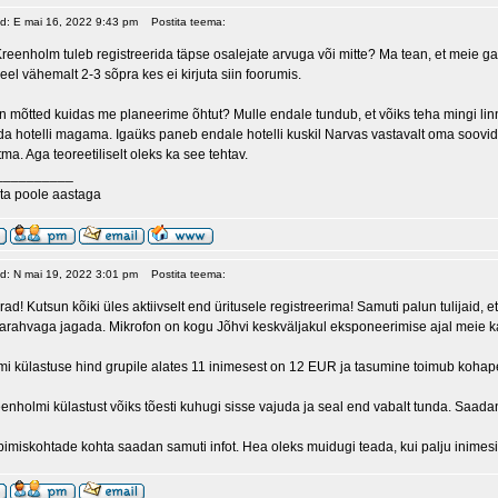
ud: E mai 16, 2022 9:43 pm
Postita teema:
reenholm tuleb registreerida täpse osalejate arvuga või mitte? Ma tean, et meie gar
eel vähemalt 2-3 sõpra kes ei kirjuta siin foorumis.
on mõtted kuidas me planeerime õhtut? Mulle endale tundub, et võiks teha mingi linn
ida hotelli magama. Igaüks paneb endale hotelli kuskil Narvas vastavalt oma soovidel
tma. Aga teoreetiliselt oleks ka see tehtav.
__________
ta poole aastaga
ud: N mai 19, 2022 3:01 pm
Postita teema:
ad! Kutsun kõiki üles aktiivselt end üritusele registreerima! Samuti palun tulijaid
narahvaga jagada. Mikrofon on kogu Jõhvi keskväljakul eksponeerimise ajal meie k
i külastuse hind grupile alates 11 inimesest on 12 EUR ja tasumine toimub kohape
enholmi külastust võiks tõesti kuhugi sisse vajuda ja seal end vabalt tunda. Saada
imiskohtade kohta saadan samuti infot. Hea oleks muidugi teada, kui palju inimesi/