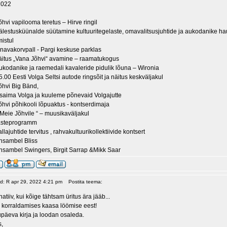
2022
õhvi vapilooma teretus – Hirve ringil
älestusküünalde süütamine kultuuritegelaste, omavalitsusjuhtide ja aukodanike h
mistul
tänavakorvpall - Pargi keskuse parklas
äitus „Vana Jõhvi“ avamine – raamatukogus
ukodanike ja raemedali kavaleride pidulik lõuna – Wironia
.00 Eesti Volga Seltsi autode ringsõit ja näitus keskväljakul
hvi Big Bänd,
usaima Volga ja kuuleme põnevaid Volgajutte
õhvi põhikooli lõpuaktus - kontserdimaja
Meie Jõhvile “ – muusikaväljakul
lasteprogramm
llajuhtide tervitus , rahvakultuurikollektiivide kontsert
nsambel Bliss
nsambel Swingers, Birgit Sarrap &Mikk Saar
ud: R apr 29, 2022 4:21 pm
Postita teema:
natiiv, kui kõige tähtsam üritus ära jääb...
 korraldamises kaasa löömise eest!
päeva kirja ja loodan osaleda.
s,