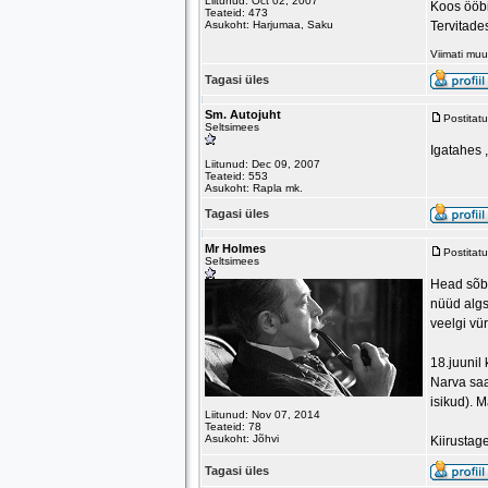
Liitunud: Oct 02, 2007
Koos ööb
Teateid: 473
Asukoht: Harjumaa, Saku
Tervitade
Viimati mu
Tagasi üles
Sm. Autojuht
Postitat
Seltsimees
Igatahes 
Liitunud: Dec 09, 2007
Teateid: 553
Asukoht: Rapla mk.
Tagasi üles
Mr Holmes
Postitat
Seltsimees
Head sõbr
nüüd algs
veelgi vür
18.juunil
Narva saa
isikud). 
Liitunud: Nov 07, 2014
Teateid: 78
Asukoht: Jõhvi
Kiirustag
Tagasi üles