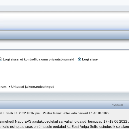
Logi sisse, et kontrollida oma privaatsõnumeid
Logi sisse
oorum
->
Üritused ja komandeeringud
Sõnum
ud: E veeb 07, 2022 10:37 pm
Postita teema: Jõhvi valla päevad 17.-18.06.2022
simehed! Nagu EVS aastakoosolekul sai välja hõigatud, toimuvad 17.-18.06.2022 Jõ
ärikate esinejate seas on üritusele oodatud ka Eesti Volga Seltsi esinduslik selts