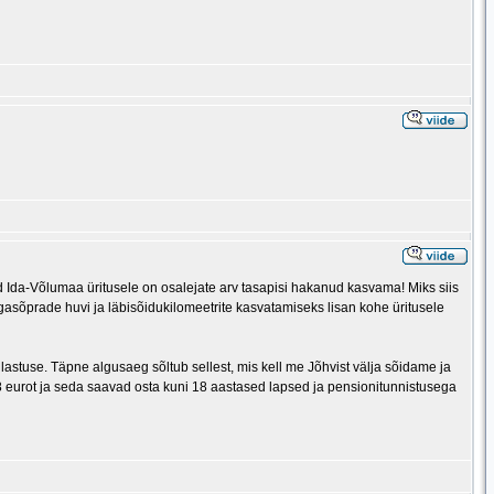
 Ida-Võlumaa üritusele on osalejate arv tasapisi hakanud kasvama! Miks siis
asõprade huvi ja läbisõidukilomeetrite kasvatamiseks lisan kohe üritusele
lastuse. Täpne algusaeg sõltub sellest, mis kell me Jõhvist välja sõidame ja
eurot ja seda saavad osta kuni 18 aastased lapsed ja pensionitunnistusega