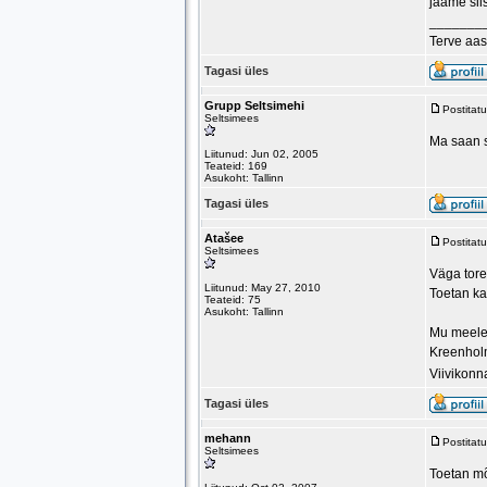
jääme sii
_______
Terve aas
Tagasi üles
Grupp Seltsimehi
Postitat
Seltsimees
Ma saan se
Liitunud: Jun 02, 2005
Teateid: 169
Asukoht: Tallinn
Tagasi üles
Atašee
Postitat
Seltsimees
Väga tore
Liitunud: May 27, 2010
Toetan ka
Teateid: 75
Asukoht: Tallinn
Mu meeles
Kreenholm
Viivikonn
Tagasi üles
mehann
Postitat
Seltsimees
Toetan mõt