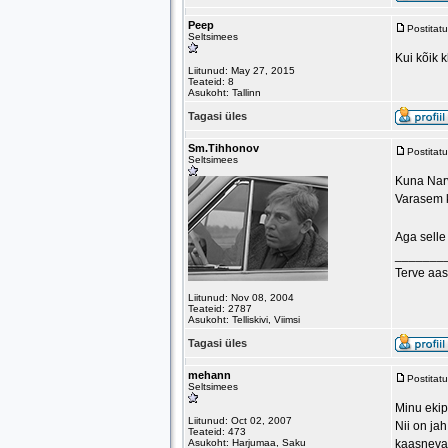
Peep
Postitat
Seltsimees
Kui kõik k
Liitunud: May 27, 2015
Teateid: 8
Asukoht: Tallinn
Tagasi üles
Sm.Tihhonov
Postitat
Seltsimees
Kuna Narva
Varasem k
Aga selle
_______
Terve aas
Liitunud: Nov 08, 2004
Teateid: 2787
Asukoht: Telliskivi, Viimsi
Tagasi üles
mehann
Postitat
Seltsimees
Minu ekipa
Liitunud: Oct 02, 2007
Nii on jah
Teateid: 473
Asukoht: Harjumaa, Saku
kaasneva 