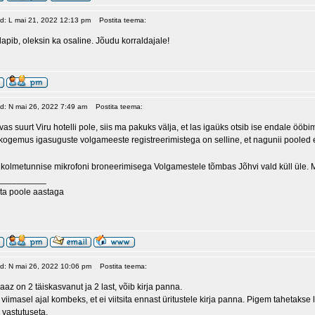
ud: L mai 21, 2022 12:13 pm
Postita teema:
lapib, oleksin ka osaline. Jõudu korraldajale!
ud: N mai 26, 2022 7:49 am
Postita teema:
s suurt Viru hotelli pole, siis ma pakuks välja, et las igaüks otsib ise endale ööbim
ogemus igasuguste volgameeste registreerimistega on selline, et nagunii pooled ei r
 kolmetunnise mikrofoni broneerimisega Volgamestele tõmbas Jõhvi vald küll üle. Ma
__________
ta poole aastaga
ud: N mai 26, 2022 10:06 pm
Postita teema:
az on 2 täiskasvanut ja 2 last, võib kirja panna.
 viimasel ajal kombeks, et ei viitsita ennast üritustele kirja panna. Pigem tahetakse
vastutuseta.