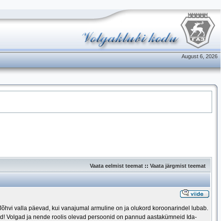
August 6, 2026
Vaata eelmist teemat
::
Vaata järgmist teemat
hvi valla päevad, kui vanajumal armuline on ja olukord koroonarindel lubab.
kond! Volgad ja nende roolis olevad persoonid on pannud aastakümneid Ida-