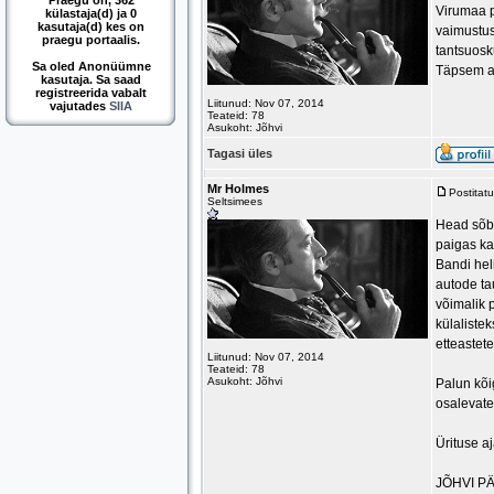
Praegu on, 362
Virumaa p
külastaja(d) ja 0
kasutaja(d) kes on
vaimustus
praegu portaalis.
tantsuosk
Sa oled Anonüümne
Täpsem aj
kasutaja. Sa saad
registreerida vabalt
Liitunud: Nov 07, 2014
vajutades
SIIA
Teateid: 78
Asukoht: Jõhvi
Tagasi üles
Mr Holmes
Postitat
Seltsimees
Head sõbr
paigas ka
Bandi hel
autode ta
võimalik 
külalistek
etteastete
Liitunud: Nov 07, 2014
Teateid: 78
Asukoht: Jõhvi
Palun kõi
osalevate
Ürituse a
JÕHVI P