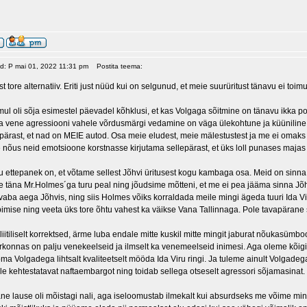
ud: P mai 01, 2022 11:31 pm
Postita teema:
 tore alternatiiv. Eriti just nüüd kui on selgunud, et meie suurüritust tänavu ei toimu
mul oli sõja esimestel päevadel kõhklusi, et kas Volgaga sõitmine on tänavu ikka poli
ja vene agressiooni vahele võrdusmärgi vedamine on väga ülekohtune ja küüniline.
epärast, et nad on MEIE autod. Osa meie eludest, meie mälestustest ja me ei omak
 nõus neid emotsioone korstnasse kirjutama sellepärast, et üks loll punases majas
u ettepanek on, et võtame sellest Jõhvi üritusest kogu kambaga osa. Meid on sinna
 täna Mr.Holmes´ga turu peal ning jõudsime mõtteni, et me ei pea jääma sinna Jõhvi
aba aega Jõhvis, ning siis Holmes võiks korraldada meile mingi ägeda tuuri Ida Vi
bimise ning veeta üks tore õhtu vahest ka väikse Vana Tallinnaga. Pole tavapärane
itiliselt korrektsed, ärme luba endale mitte kuskil mitte mingit jaburat nõukasümboo
iirkonnas on palju venekeelseid ja ilmselt ka venemeelseid inimesi. Aga oleme kõig
a Volgadega lihtsalt kvaliteetselt mööda Ida Viru ringi. Ja tuleme ainult Volgade
le kehtestatavat naftaembargot ning toidab sellega otseselt agressori sõjamasinat.
ne lause oli mõistagi nali, aga iseloomustab ilmekalt kui absurdseks me võime minn