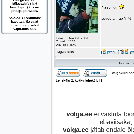
Praegu on, 219
külastaja(d) ja 0
kasutaja(d) kes on
Pea vastu.
praegu portaalis.
_______________
Sa oled Anonüümne
Jõudu annab A-76
kasutaja. Sa saad
registreerida vabalt
vajutades
SIIA
Liitunud: Nov 04, 2004
Teateid: 1205
Asukoht: Tartu
Tagasi üles
Reasta tea
Volgaklubi f
Lehekülg
2
, kokku lehekülgi
2
volga.ee
ei vastuta foor
ebaviisaka, 
volga.ee
jätab endale õi