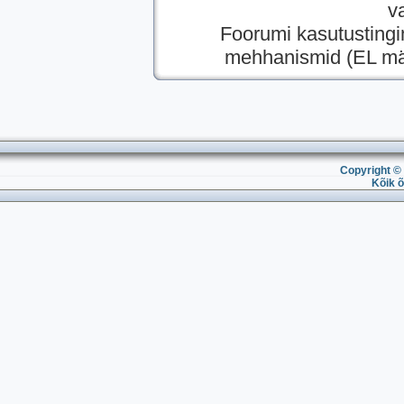
v
Foorumi kasutusting
mehhanismid (EL mää
Copyright © 
Kõik õ