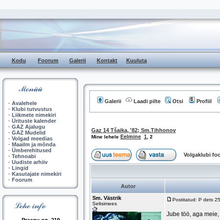
Kodu
Foorum
Galerii
Kontakt
Kuuluta
Galerii
Laadi pilte
Otsi
Profiil
·
Avalehele
·
Klubi tutvustus
·
Liikmete nimekiri
·
Ürituste kalender
·
GAZ Ajalugu
Gaz 14 Tšaika, '82; Sm.Tihhonov
·
GAZ Mudelid
Eelmine
1
Mine lehele
,
2
·
Volgad meedias
·
Maailm ja mõnda
·
Ümberehitused
Volgaklubi f
·
Tehnoabi
·
Uudiste arhiiv
·
Lingid
·
Kasutajate nimekiri
·
Foorum
Autor
Sm. Västrik
Postitatud: P dets 2
Seltsimees
Jube töö, aga meie,