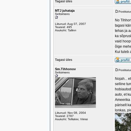
Tagasi üles
MTJ juhataja
Postitat
Seltsimees
No Tihhon
Liitunud: Aug 07, 2007
tagasi käi
Teateid: 495
Asukoht: Tallinn
tehas ja a
ka sõprusk
vaid hoopi
õige mehe
Kui tuleb 
Tagasi üles
Sm.Tihhonov
Postitat
Seltsimees
Nojah... e
selline tu
hobiautod
auto, et k
Ameerika a
päriselt k
lonkas, pi
Liitunud: Nov 08, 2004
Teateid: 2787
Asukoht: Telliskivi, Viimsi