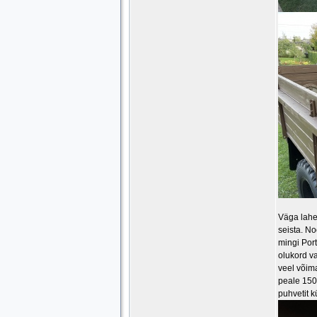
Väga lahe 
seista. No
mingi Por
olukord va
veel võima
peale 150
puhvetit 