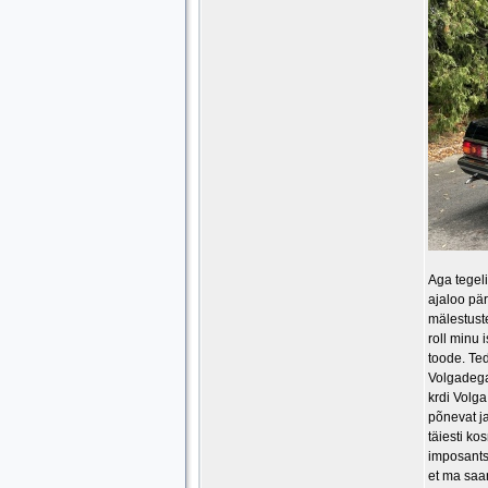
Aga tegel
ajaloo pä
mälestuste
roll minu 
toode. Te
Volgadega
krdi Volga
põnevat ja
täiesti ko
imposantsu
et ma saa