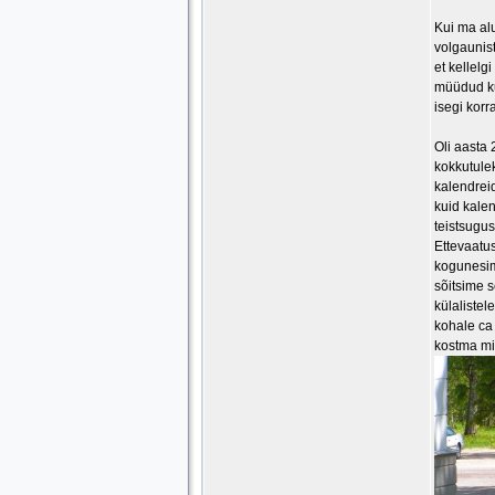
Kui ma al
volgaunist
et kellelg
müüdud kus
isegi korr
Oli aasta
kokkutule
kalendreid
kuid kalen
teistsugus
Ettevaatu
kogunesim
sõitsime s
külalistel
kohale ca 
kostma min