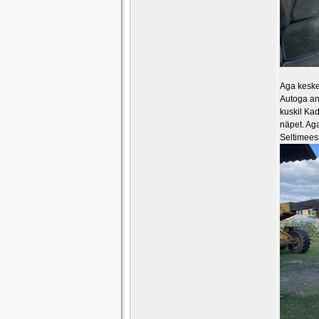
Aga kesken
Autoga an
kuskil Kad
näpet. Ag
Seltimeest