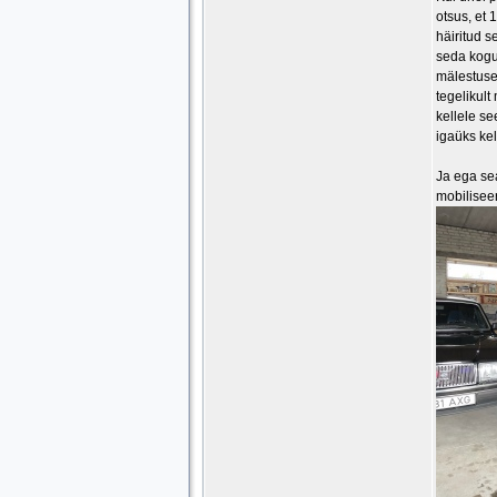
otsus, et
häiritud s
seda kogu 
mälestused
tegelikult
kellele se
igaüks kel
Ja ega sea
mobilisee