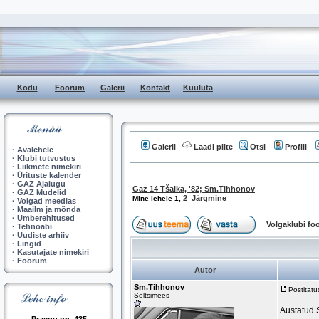
Kodu
Foorum
Galerii
Kontakt
Kuuluta
Galerii
Laadi pilte
Otsi
Profiil
·
Avalehele
·
Klubi tutvustus
·
Liikmete nimekiri
·
Ürituste kalender
·
GAZ Ajalugu
Gaz 14 Tšaika, '82; Sm.Tihhonov
·
GAZ Mudelid
2
Järgmine
Mine lehele
1
,
·
Volgad meedias
·
Maailm ja mõnda
·
Ümberehitused
Volgaklubi f
·
Tehnoabi
·
Uudiste arhiiv
·
Lingid
·
Kasutajate nimekiri
·
Foorum
Autor
Sm.Tihhonov
Postitat
Seltsimees
Austatud 