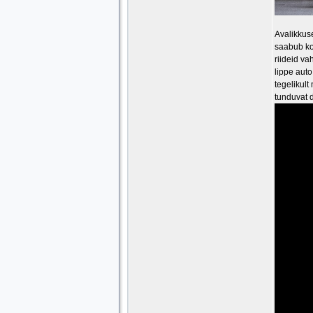
Avalikkus
saabub ko
riideid va
lippe auto
tegelikult
tunduvat d