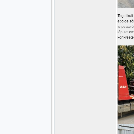
Tegelikult
et olge sõ
te peate õ
lõpuks ome
konkreetse
...