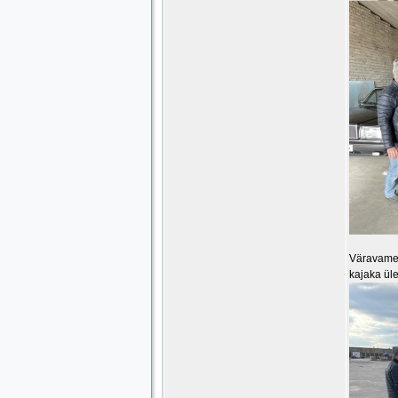
Väravameh
kajaka üle