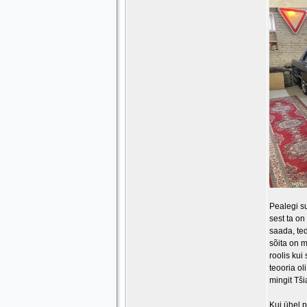
Pealegi su
sest ta on
saada, ted
sõita on m
roolis kui
teooria ol
mingit Tši
Kui ühel p