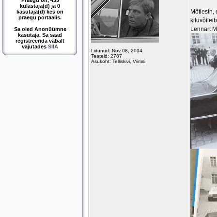
Praegu on, 435
külastaja(d) ja 0
Mõtlesin, 
kasutaja(d) kes on
praegu portaalis.
kiluvõilei
Lennart M
Sa oled Anonüümne
kasutaja. Sa saad
registreerida vabalt
vajutades
SIIA
Liitunud: Nov 08, 2004
Teateid: 2787
Asukoht: Telliskivi, Viimsi