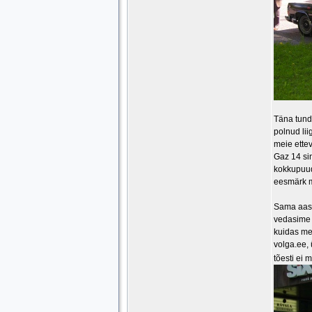
Täna tundu
polnud lii
meie ettev
Gaz 14 sin
kokkupuude
eesmärk m
Sama aasta
vedasime 
kuidas me
volga.ee, 
tõesti ei 