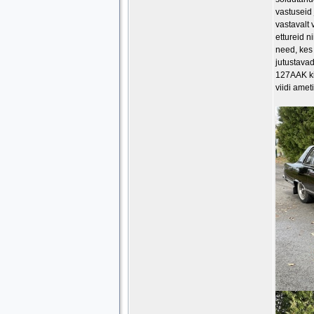
vastuseid 
vastavalt 
ettureid n
need, kes 
jutustavad
127AAK ki
viidi amet