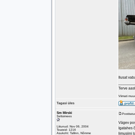
Ilusat vab
_______
Terve aas
Viimati muu
Tagasi üles
Sm Mirski
Postitat
Seltsimees
Vägev post
Liitunud: Nov 06, 2004
Igatahes õ
Teateid: 1216
Asukoht: Tallinn, Nõmme
limusiini