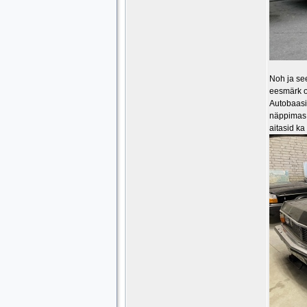
Noh ja see
eesmärk ol
Autobaasis
näppimas 
aitasid k