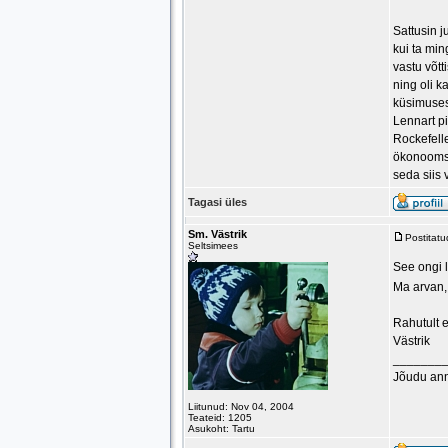
Sattusin j
kui ta min
vastu võtt
ning oli k
küsimuses
Lennart pi
Rockefelle
ökonoomse
seda siis 
Tagasi üles
Sm. Västrik
Postitat
Seltsimees
See ongi l
Ma arvan,
Rahutult e
Västrik
_______
Jõudu an
Liitunud: Nov 04, 2004
Teateid: 1205
Asukoht: Tartu