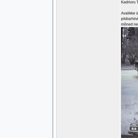
Kadrioru 
Avalikke ü
pildiarhii
mõned nei