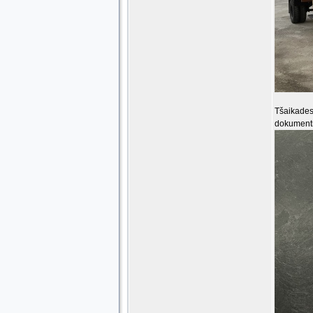
Tšaikades
dokumentid