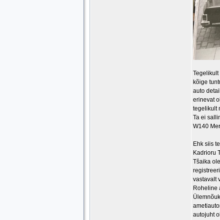
Tegelikult
kõige tunt
auto detai
erinevat o
tegelikult
Ta ei sal
W140 Mer
Ehk siis t
Kadrioru T
Tšaika ol
registreer
vastavalt 
Roheline 
Ülemnõuko
ametiauton
autojuht o