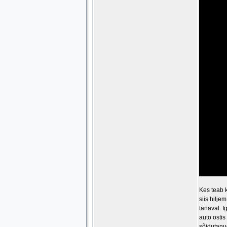
Kes teab k
siis hilje
tänaval. I
auto ostis
sõidutanu