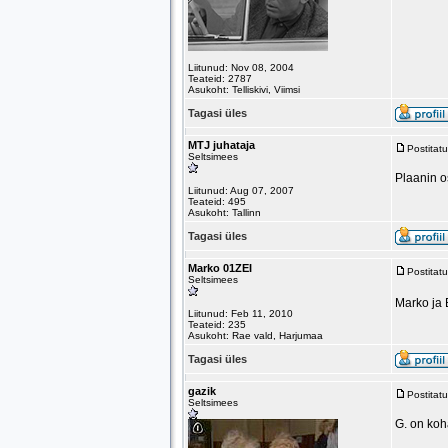
Liitunud: Nov 08, 2004
Teateid: 2787
Asukoht: Telliskivi, Viimsi
Tagasi üles
MTJ juhataja
Postitat
Seltsimees
Plaanin o
Liitunud: Aug 07, 2007
Teateid: 495
Asukoht: Tallinn
Tagasi üles
Marko 01ZEI
Postitat
Seltsimees
Marko ja 
Liitunud: Feb 11, 2010
Teateid: 235
Asukoht: Rae vald, Harjumaa
Tagasi üles
gazik
Postitat
Seltsimees
G. on koh
_______