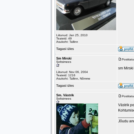
Liitunud: Jan 25, 2010
Teateid: 49
Asukoht: Tallinn
Tagasi üles
Sm Mirski
Postitat
Seltsimees
sm Mirski
Liitunud: Nov 06, 2004
Teateid: 1216
Asukoht: Tallinn, Nõmme
Tagasi üles
Sm. Västrik
Postitat
Seltsimees
Västrik p
Kohtumis
_______
Jõudu an