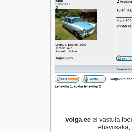
kaldi
Postitat
Seltsimees
Tulen. Kas
_______
Kaldi 50
Annan ka 
Liitunud: Dec 09, 2007
Teateid: 476
Asukoht: Tallinn
Tagasi üles
Reasta tea
Volgaklubi f
Lehekülg
1
, kokku lehekülgi
2
volga.ee
ei vastuta foor
ebaviisaka, 