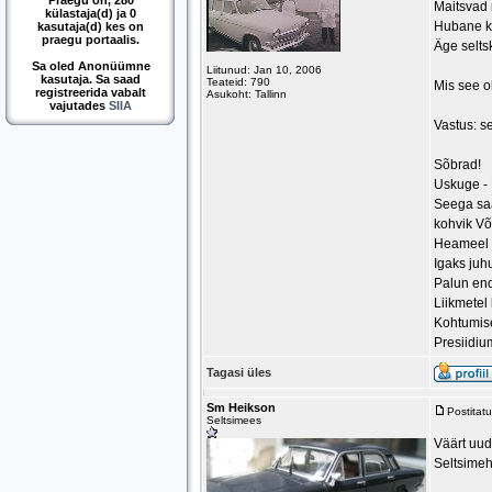
Praegu on, 280
Maitsvad 
külastaja(d) ja 0
Hubane k
kasutaja(d) kes on
praegu portaalis.
Äge selts
Sa oled Anonüümne
Liitunud: Jan 10, 2006
kasutaja. Sa saad
Teateid: 790
Mis see o
registreerida vabalt
Asukoht: Tallinn
vajutades
SIIA
Vastus: s
Sõbrad!
Uskuge -
Seega sa
kohvik V
Heameel o
Igaks juh
Palun end
Liikmetel 
Kohtumis
Presiidiu
Tagasi üles
Sm Heikson
Postitat
Seltsimees
Väärt uudi
Seltsimeh