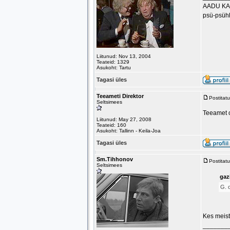
AADU K
psü-psühh
Liitunud: Nov 13, 2004
Teateid: 1329
Asukoht: Tartu
Tagasi üles
Teeameti Direktor
Postitat
Seltsimees
Teeamet 
Liitunud: May 27, 2008
Teateid: 160
Asukoht: Tallinn - Keila-Joa
Tagasi üles
Sm.Tihhonov
Postitat
Seltsimees
gazi
G. 
Kes meist
_______