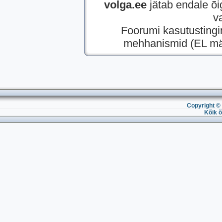
volga.ee
jätab endale õi
v
Foorumi kasutusting
mehhanismid (EL mää
Copyright © 
Kõik õ