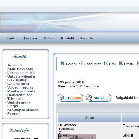
Kodu
Foorum
Galerii
Kontakt
Kuuluta
Galerii
Laadi pilte
Otsi
Profiil
·
Avalehele
·
Klubi tutvustus
·
Liikmete nimekiri
·
Ürituste kalender
·
GAZ Ajalugu
EVS juubel 2019
·
GAZ Mudelid
2
Järgmine
Mine lehele
1
,
·
Volgad meedias
·
Maailm ja mõnda
·
Ümberehitused
Volgaklubi f
·
Tehnoabi
·
Uudiste arhiiv
·
Lingid
·
Kasutajate nimekiri
·
Foorum
Autor
Dr. Watson
Postitat
Seltsimees
Sügis!