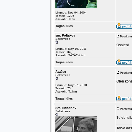
Liitunud: Nov 04, 2004
Teateid: 1205
Asukoht: Tartu
Tagasi üles
sm. Poljakov
Postitat
Seltsimees
Osalen!
Liitunud: May 10, 2011
Teateid: 34
Asukoht: TÃ?Â¼ri linn
Tagasi üles
Atašee
Postitat
Seltsimees
Olen koha
Liitunud: May 27, 2010
Teateid: 75
Asukoht: Tallinn
Tagasi üles
Sm.Tihhonov
Postitat
Seltsimees
Tuleb tulla
_______
Terve aas