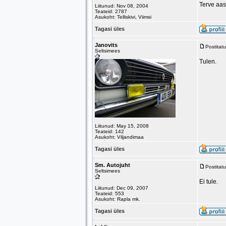
Terve aas
Liitunud: Nov 08, 2004
Teateid: 2787
Asukoht: Telliskivi, Viimsi
Tagasi üles
Janovits
Postitat
Seltsimees
Tulen.
Liitunud: May 15, 2008
Teateid: 142
Asukoht: Viljandimaa
Tagasi üles
Sm. Autojuht
Postitat
Seltsimees
Ei tule.
Liitunud: Dec 09, 2007
Teateid: 553
Asukoht: Rapla mk.
Tagasi üles