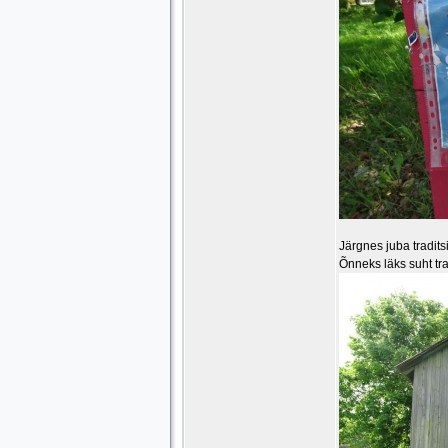
Järgnes juba tradits
Õnneks läks suht tra