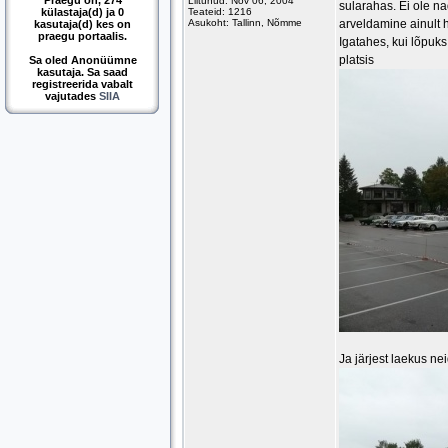
Praegu on, 274
Liitunud: Nov 06, 2004
sularahas. Ei ole n
külastaja(d) ja 0
Teateid: 1216
Asukoht: Tallinn, Nõmme
arveldamine ainult h
kasutaja(d) kes on
praegu portaalis.
Igatahes, kui lõpuk
platsis
Sa oled Anonüümne
kasutaja. Sa saad
registreerida vabalt
vajutades
SIIA
Ja järjest laekus ne