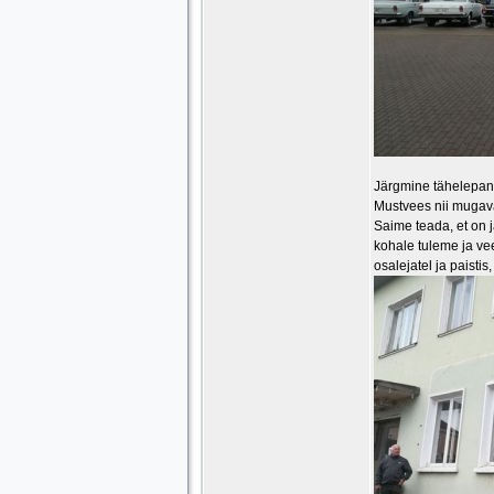
Järgmine tähelepanuv
Mustvees nii mugaval
Saime teada, et on jä
kohale tuleme ja vee
osalejatel ja paistis