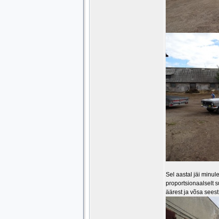
Sel aastal jäi minul
proportsionaalselt s
äärest ja võsa seest