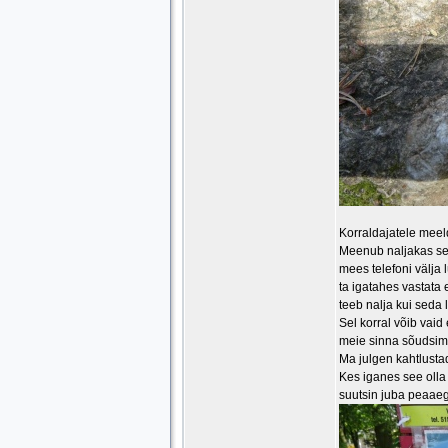
Korraldajatele meeld
Meenub naljakas sei
mees telefoni välja 
ta igatahes vastata 
teeb nalja kui seda
Sel korral võib vaid
meie sinna sõudsime
Ma julgen kahtlustad
Kes iganes see olla 
suutsin juba peaaegu