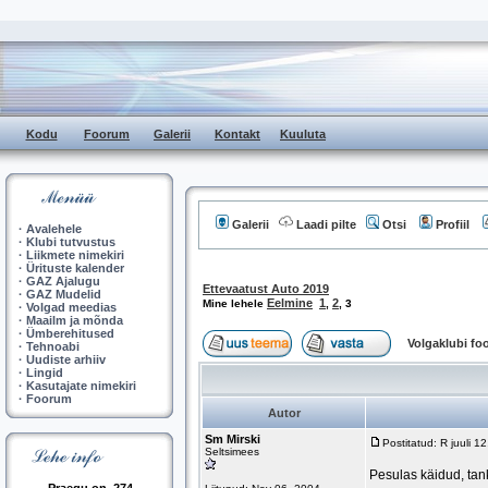
Kodu
Foorum
Galerii
Kontakt
Kuuluta
Galerii
Laadi pilte
Otsi
Profiil
·
Avalehele
·
Klubi tutvustus
·
Liikmete nimekiri
·
Ürituste kalender
·
GAZ Ajalugu
Ettevaatust Auto 2019
·
GAZ Mudelid
Eelmine
1
2
Mine lehele
,
,
3
·
Volgad meedias
·
Maailm ja mõnda
·
Ümberehitused
Volgaklubi f
·
Tehnoabi
·
Uudiste arhiiv
·
Lingid
·
Kasutajate nimekiri
·
Foorum
Autor
Sm Mirski
Postitatud: R juuli 
Seltsimees
Pesulas käidud, tank