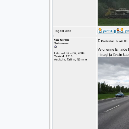
Tagasi üles
Sm Mirski
Postitatud: N okt 03
Seltsimees
Veidi enne Emajõe l
Liitunud: Nov 06, 2004
minagi ja läksin kae
Teateid: 1216
Asukoht: Tallinn, Nõmme