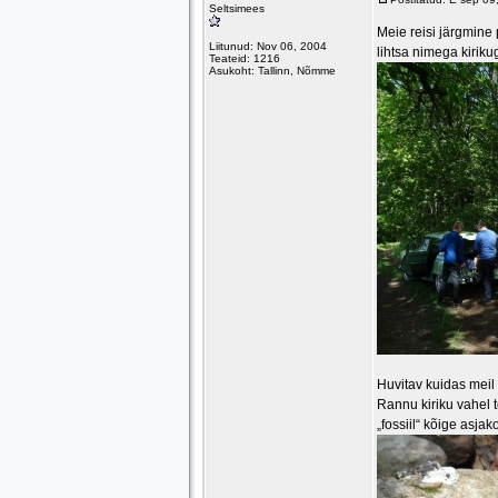
Seltsimees
Meie reisi järgmine p
Liitunud: Nov 06, 2004
lihtsa nimega kirik
Teateid: 1216
Asukoht: Tallinn, Nõmme
Huvitav kuidas meil 
Rannu kiriku vahel t
„fossiil“ kõige asjak