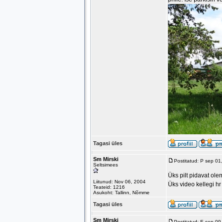
Tagasi üles
Sm Mirski
Postitatud: P sep 0
Seltsimees
Üks pilt pidavat ole
Liitunud: Nov 06, 2004
Üks video kellegi h
Teateid: 1216
Asukoht: Tallinn, Nõmme
Tagasi üles
Sm Mirski
Postitatud: E sep 0