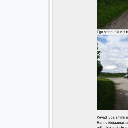
Ega see punkt vist te
Kevad juba ammu mäg
Rannu jõujaamas ja 
prille. Ise parkisi