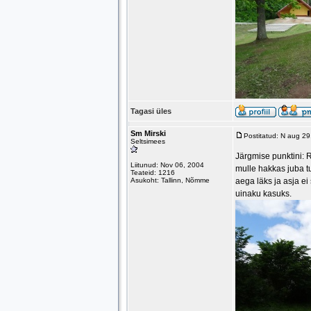
Tagasi üles
Sm Mirski
Postitatud: N aug 2
Seltsimees
Järgmise punktini: R
Liitunud: Nov 06, 2004
mulle hakkas juba t
Teateid: 1216
Asukoht: Tallinn, Nõmme
aega läks ja asja ei
uinaku kasuks.