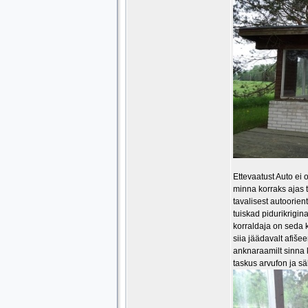
Ettevaatust Auto ei
minna korraks ajas 
tavalisest autoorien
tuiskad pidurikrigi
korraldaja on seda k
siia jäädavalt afiše
anknaraamilt sinna 
taskus arvufon ja sä