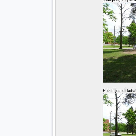
Juba peagi oli platsi
Hetk hiljem oli ko