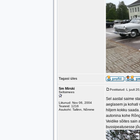
Tagasi üles
Sm Mirski
Postitatud: L juuli 
Seltsimees
Sel aastal saime sta
Liitunud: Nov 06, 2004
aeglasem ja kohati v
Teateid: 1216
Asukoht: Tallinn, Nõmme
hiljem kokku saada. 
autonina kohe Rõng
Veidike sõites sain 
bussipeatusesse jõ