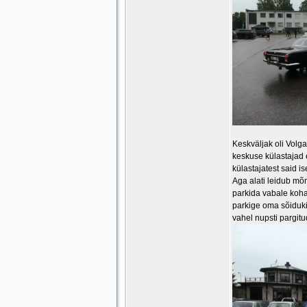
Keskväljak oli Volg
keskuse külastajad 
külastajatest said i
Aga alati leidub mõn
parkida vabale kohal
parkige oma sõidukit
vahel nupsti pargit