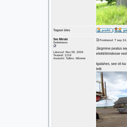
Tagasi üles
Sm Mirski
Postitatud: T sep 2
Seltsimees
Järgmine peatus sep
Liitunud: Nov 06, 2004
elektriliinidesse ve
Teateid: 1216
Asukoht: Tallinn, Nõmme
Igatahes, see oli k
letti.