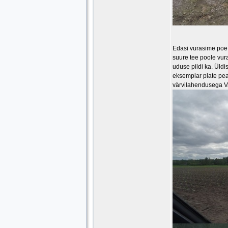
Edasi vurasime poe e
suure tee poole vura
uduse pildi ka. Üldi
eksemplar plate peal
värvilahendusega 