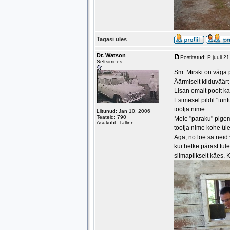
Tagasi üles
Dr. Watson
Postitatud: P juuli 
Seltsimees
Sm. Mirski on väga p
Äärmiselt kiiduväär
Lisan omalt poolt ka
Esimesel pildil "tun
tootja nime...
Liitunud: Jan 10, 2006
Teateid: 790
Meie "paraku" pigem 
Asukoht: Tallinn
tootja nime kohe üle
Aga, no loe sa neid 
kui hetke pärast tul
silmapilkselt käes. K