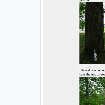
hk-khmm
Ettevaatust auto on 
kaasahaarav on see