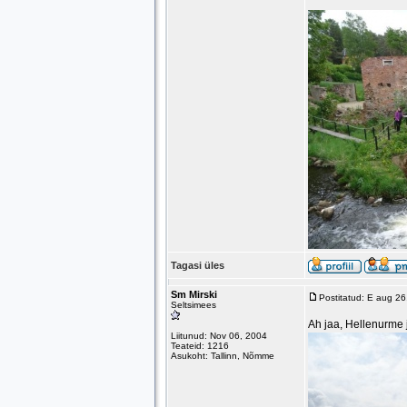
Tagasi üles
Sm Mirski
Postitatud: E aug 2
Seltsimees
Ah jaa, Hellenurme 
Liitunud: Nov 06, 2004
Teateid: 1216
Asukoht: Tallinn, Nõmme