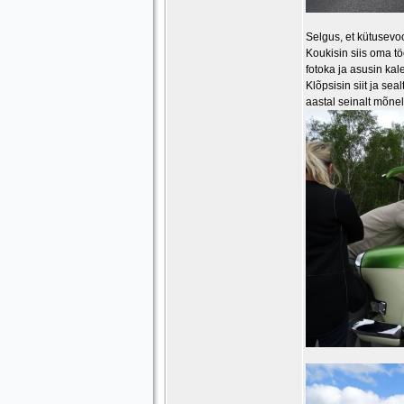
Selgus, et kütusevo
Koukisin siis oma tö
fotoka ja asusin kal
Klõpsisin siit ja s
aastal seinalt mõnel