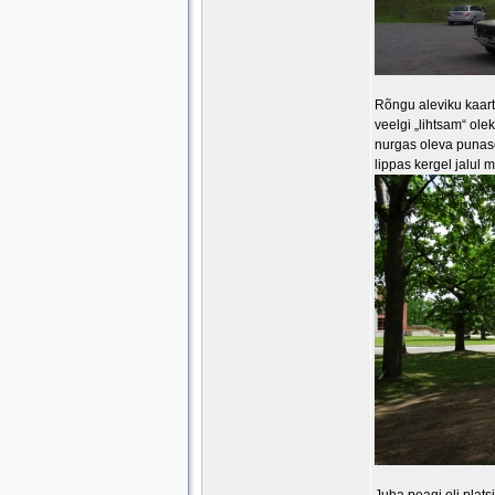
Rõngu aleviku kaarti
veelgi „lihtsam“ ole
nurgas oleva punase
lippas kergel jalul 