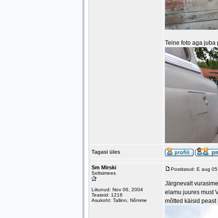
Teine foto aga juba
Tagasi üles
Sm Mirski
Postitatud: E aug 0
Seltsimees
Järgnevalt vurasim
Liitunud: Nov 06, 2004
elamu juures must Vo
Teateid: 1216
Asukoht: Tallinn, Nõmme
mõtted käisid peast 