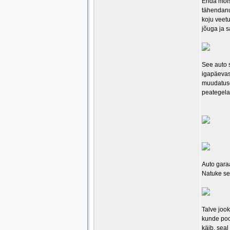
Enda mõist
tähendanud
koju veetu
jõuga ja s
See auto 
igapäevas
muudatuse
peategela
Auto garaa
Natuke sel
Talve jook
kunde pool
käib, seal