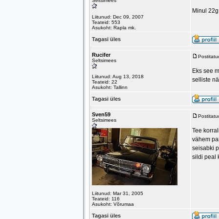
Seltsimees
Minul 22g
Liitunud: Dec 09, 2007
Teateid: 553
Asukoht: Rapla mk.
Tagasi üles
Rucifer
Postitat
Seltsimees
Eks see m
Liitunud: Aug 13, 2018
selliste 
Teateid: 22
Asukoht: Tallinn
Tagasi üles
Sven59
Postitat
Seltsimees
Tee korral
vähem pai
seisabki p
sildi pea
Liitunud: Mar 31, 2005
Teateid: 116
Asukoht: Võrumaa
Tagasi üles