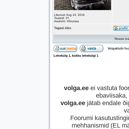
Liitunud: Aug 10, 2016
Teateid: 37
Asukoht: Võrumaa
Tagasi üles
Reasta tea
Volgaklubi f
Lehekülg
1
, kokku lehekülgi
1
volga.ee
ei vastuta foor
ebaviisaka, 
volga.ee
jätab endale õi
v
Foorumi kasutusting
mehhanismid (EL mää