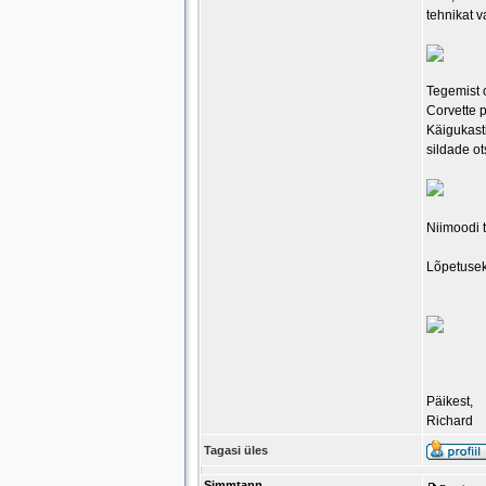
tehnikat v
Tegemist o
Corvette p
Käigukast
sildade ot
Niimoodi t
Lõpetuseks
Päikest,
Richard
Tagasi üles
Simmtann