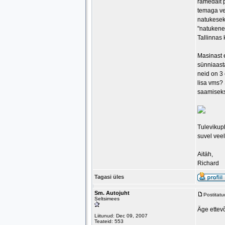
rämedalt 
temaga ve
natukesek
"natukene
Tallinnas k
Masinast e
sünniaasta
neid on 3
lisa vms?
saamiseks
Tulevikupl
suvel veel
Aitäh,
Richard
Tagasi üles
Sm. Autojuht
Postitat
Seltsimees
Äge ettev
Liitunud: Dec 09, 2007
Teateid: 553