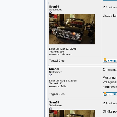
Sven59
Postitat
Seltsimees
Lisada tah
Liitunud: Mar 31, 2005
Teateid: 116
Asukoht: Võrumaa
Tagasi üles
Rucifer
Postitat
Seltsimees
Musta numb
Liitunud: Aug 13, 2018
Praeguseks
Teateid: 22
Asukoht: Tallinn
ainult esi
Tagasi üles
Sven59
Postitat
Seltsimees
Oli üks põ