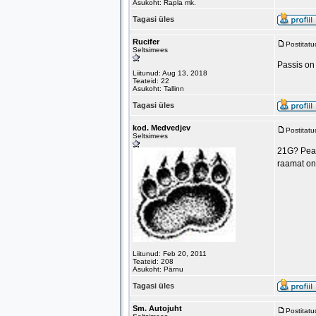
Asukoht: Rapla mk.
Tagasi üles
Rucifer
Postitat
Seltsimees
Passis on
Liitunud: Aug 13, 2018
Teateid: 22
Asukoht: Tallinn
Tagasi üles
kod. Medvedjev
Postitat
Seltsimees
21G? Peast
raamat on 
Liitunud: Feb 20, 2011
Teateid: 208
Asukoht: Pärnu
Tagasi üles
Sm. Autojuht
Postitat