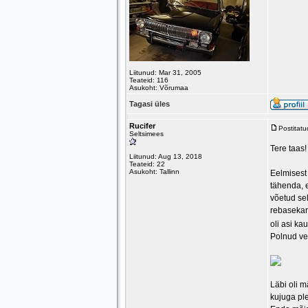
Liitunud: Mar 31, 2005
Teateid: 116
Asukoht: Võrumaa
Tagasi üles
Rucifer
Postitat
Seltsimees
Tere taas!
Liitunud: Aug 13, 2018
Teateid: 22
Asukoht: Tallinn
Eelmisest
tähenda, 
võetud se
rebasekarv
oli asi ka
Polnud vee
Läbi oli 
kujuga pl