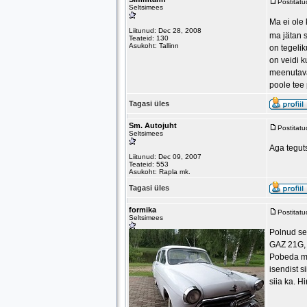
Postitat
Seltsimees
Ma ei ole
Liitunud: Dec 28, 2008
ma jätan 
Teateid: 130
Asukoht: Tallinn
on tegeli
on veidi k
meenutava
poole tee
Tagasi üles
Sm. Autojuht
Postitat
Seltsimees
Aga tegut
Liitunud: Dec 09, 2007
Teateid: 553
Asukoht: Rapla mk.
Tagasi üles
formika
Postitat
Seltsimees
Polnud sel
GAZ 21G, 
Pobeda moo
isendist s
siia ka. H