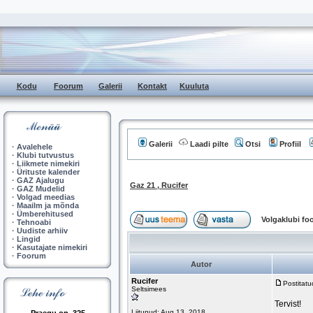
Kodu
Foorum
Galerii
Kontakt
Kuuluta
Galerii
Laadi pilte
Otsi
Profiil
·
Avalehele
·
Klubi tutvustus
·
Liikmete nimekiri
·
Ürituste kalender
·
GAZ Ajalugu
Gaz 21 , Rucifer
·
GAZ Mudelid
·
Volgad meedias
·
Maailm ja mõnda
·
Ümberehitused
Volgaklubi f
·
Tehnoabi
·
Uudiste arhiiv
·
Lingid
·
Kasutajate nimekiri
·
Foorum
Autor
Rucifer
Postitat
Seltsimees
Tervist!
Liitunud: Aug 13, 2018