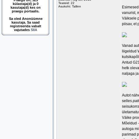
Praegu on, 325
Teateid: 22
külastaja(d) ja 0
Asukoht: Tallinn
Esimesed 
kasutaja(d) kes on
praegu portaalis.
vanurist,
Väiksele p
Sa oled Anonüümne
kasutaja. Sa saad
piisav, et
registreerida vabalt
vajutades
SIIA
Vanad aut
liigeldud
kutsikapõl
Antud G21 
hetk olev
naljaga ja
Autot näh
selles
pat
seisukorra
ületamatut
Väike proo
Mõeldud - 
autoga mis
parimad p