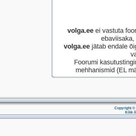
volga.ee
ei vastuta foor
ebaviisaka, 
volga.ee
jätab endale õi
v
Foorumi kasutusting
mehhanismid (EL mää
Copyright © 
Kõik õ