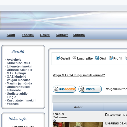
Kodu
Foorum
Galerii
Kontakt
Kuuluta
Galerii
Laadi pilte
Otsi
Profiil
·
Avalehele
·
Klubi tutvustus
·
Liikmete nimekiri
·
Ürituste kalender
·
GAZ Ajalugu
Volga GAZ 24 mingi imelik variant?
·
GAZ Mudelid
·
Volgad meedias
·
Maailm ja mõnda
·
Ümberehitused
Volgaklubi f
·
Tehnoabi
·
Uudiste arhiiv
·
Lingid
·
Kasutajate nimekiri
·
Foorum
Autor
Sven59
Postitatud: N
Seltsimees
Ukrainas pakut