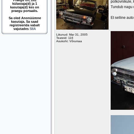
Praegu on, 261
polkovnikule, 
külastaja(d) ja 1
Tundub nagu m
kasutaja(d) kes on
praegu portaalis.
Et selline aut
Sa oled Anonüümne
kasutaja. Sa saad
registreerida vabalt
vajutades
SIIA
Liitunud: Mar 31, 2005
Teateid: 116
Asukoht: Võrumaa