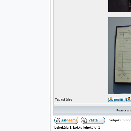
Tagasi üles
Reasta tea
Volgaklubi f
Lehekülg
1
, kokku lehekülgi
1