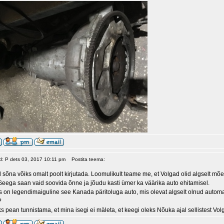
ud: P dets 03, 2017 10:11 pm
Postita teema:
sõna võiks omalt poolt kirjutada. Loomulikult teame me, et Volgad olid algselt mõ
 Seega saan vaid soovida õnne ja jõudu kasti ümer ka väärika auto ehitamisel.
s on legendimaiguline see Kanada päritoluga auto, mis olevat algselt olnud automa
?
 pean tunnistama, et mina isegi ei mäleta, et keegi oleks Nõuka ajal sellistest V