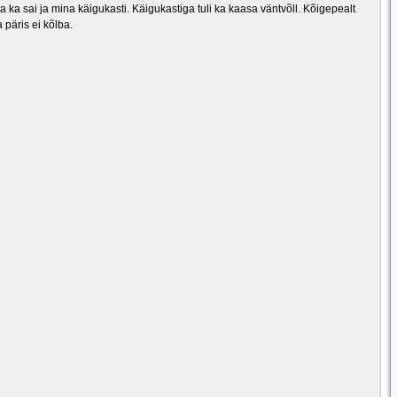
ta ka sai ja mina käigukasti. Käigukastiga tuli ka kaasa väntvõll. Kõigepealt
 päris ei kõlba.