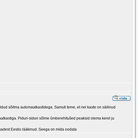
eldud sõitma automaatkastidega. Samuti teme, et nei kaste on säilinud
atkastiga. Piduri-siduri sõlme ûmberehitušed peaksid olema kerel ju
olgadest Eestis rääkinud. Seega on mida oodata