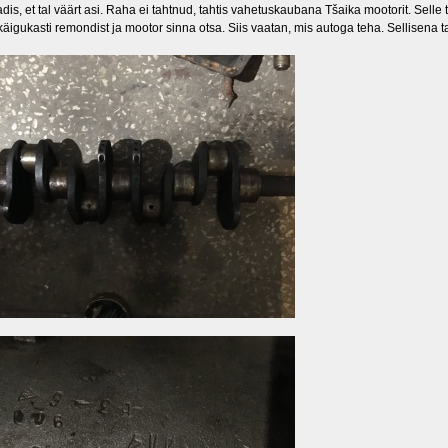
adis, et tal väärt asi. Raha ei tahtnud, tahtis vahetuskaubana Tšaika mootorit. Selle 
käigukasti remondist ja mootor sinna otsa. Siis vaatan, mis autoga teha. Sellisena ta