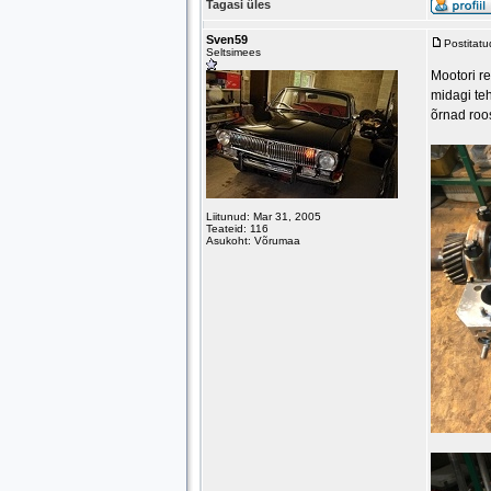
Tagasi üles
Sven59
Postitat
Seltsimees
Mootori re
midagi te
õrnad roo
Liitunud: Mar 31, 2005
Teateid: 116
Asukoht: Võrumaa