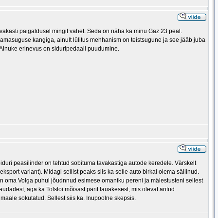
vakasti paigaldusel mingit vahet. Seda on näha ka minu Gaz 23 peal.
lt samasuguse kangiga, ainult lülitus mehhanism on teistsugune ja see jääb juba
. Ainuke erinevus on siduripedaali puudumine.
duri peasilinder on tehtud sobituma tavakastiga autode keredele. Värskelt
sport variant). Midagi sellist peaks siis ka selle auto birkal olema säilinud.
len oma Volga puhul jõudnnud esimese omaniku pereni ja mälestusteni sellest
udadest, aga ka Tolstoi mõisast pärit lauakesest, mis olevat antud
umaale sokutatud. Sellest siis ka. Inupoolne skepsis.