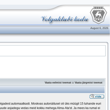
August 6, 2026
Vaata eelmist teemat
::
Vaata järgmist teemat
gadest automaatkasti. Moskvas autonäitusel oli üks müügil 15 tuhande euri
 muude asjadega vedas meid kokku mehega Alma-Ata'st. Ja mees ka rumal ei