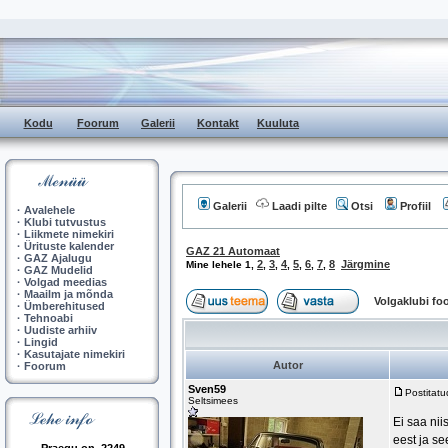
Kodu
Foorum
Galerii
Kontakt
Kuuluta
Galerii
Laadi pilte
Otsi
Profiil
·
Avalehele
·
Klubi tutvustus
·
Liikmete nimekiri
·
Ürituste kalender
GAZ 21 Automaat
·
GAZ Ajalugu
2
3
4
5
6
7
8
Järgmine
Mine lehele
1
,
,
,
,
,
,
,
·
GAZ Mudelid
·
Volgad meedias
·
Maailm ja mõnda
Volgaklubi f
·
Ümberehitused
·
Tehnoabi
·
Uudiste arhiiv
·
Lingid
·
Kasutajate nimekiri
Autor
·
Foorum
Sven59
Postitat
Seltsimees
Ei saa ni
eest ja s