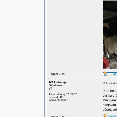
Tagasi üles
MTJ juhataja
Postitat
Seltsimees
Paar head 
Liitunud: Aug 07, 2007
üksikuid.
Teateid: 495
Asukoht: Tallinn
Minu jaok
nähtavad
Lõpetuseks
Tagasi üles