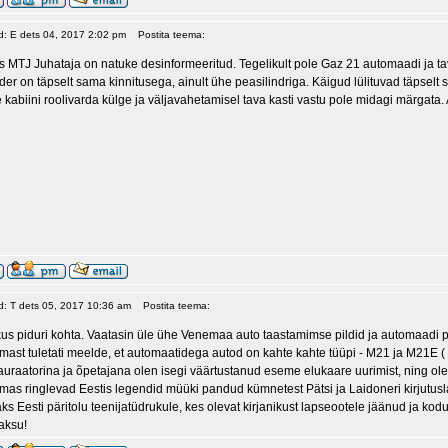
ud: E dets 04, 2017 2:02 pm
Postita teema:
s MTJ Juhataja on natuke desinformeeritud. Tegelikult pole Gaz 21 automaadi ja ta
nder on täpselt sama kinnitusega, ainult ühe peasilindriga. Käigud lülituvad täpse
 kabiini roolivarda külge ja väljavahetamisel tava kasti vastu pole midagi märgata
ud: T dets 05, 2017 10:36 am
Postita teema:
us piduri kohta. Vaatasin üle ühe Venemaa auto taastamimse pildid ja automaadi pi
mast tuletati meelde, et automaatidega autod on kahte kahte tüüpi - M21 ja M21E ( ek
auraatorina ja õpetajana olen isegi väärtustanud eseme elukaare uurimist, ning o
mas ringlevad Eestis legendid müüki pandud kümnetest Pätsi ja Laidoneri kirjutusla
s Eesti päritolu teenijatüdrukule, kes olevat kirjanikust lapseootele jäänud ja kod
aksu!