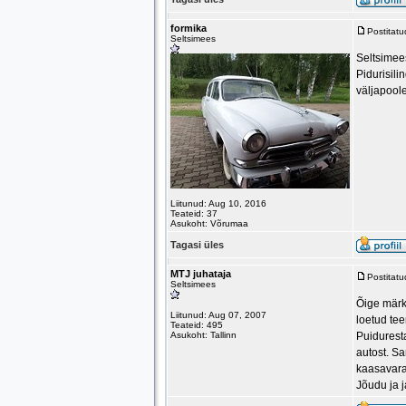
formika
Postitat
Seltsimees
Seltsimee
Pidurisili
väljapoole
Liitunud: Aug 10, 2016
Teateid: 37
Asukoht: Võrumaa
Tagasi üles
MTJ juhataja
Postitat
Seltsimees
Õige märk
Liitunud: Aug 07, 2007
loetud tee
Teateid: 495
Asukoht: Tallinn
Puidurest
autost. Sa
kaasavarak
Jõudu ja j