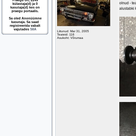
Praegu on, 2249
olnud - te
külastaja(d) ja 0
kasutaja(d) kes on
alustabki 
praegu portaalis.
Sa oled Anonüümne
kasutaja. Sa saad
registreerida vabalt
vajutades
SIIA
Liitunud: Mar 31, 2005
Teateid: 116
Asukoht: Võrumaa