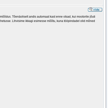
 mõõdus. Tõenäoliselt andis automaat kast enne otsad, kui mootorile jõuti
 vahetusse. Lihvisime ikkagi esimesse mõõtu, kuna tööpindadel olid mõned