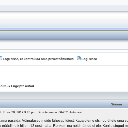
Logi sisse, et kontrollida oma privaatsõnumeid
Logi sisse
oorum
->
Lugejate autod
Sõnum
ud: K nov 29, 2017 9:43 pm
Postita teema: GAZ 21 Automaat
isama passida. Võimalused muidu lähevad käest. Kaua oleme otsinud ühele oma vol
ee müüdi hetk hiljem 12 eest maha. Rohkem ma neid näinud ei ole. Kuni otsingud