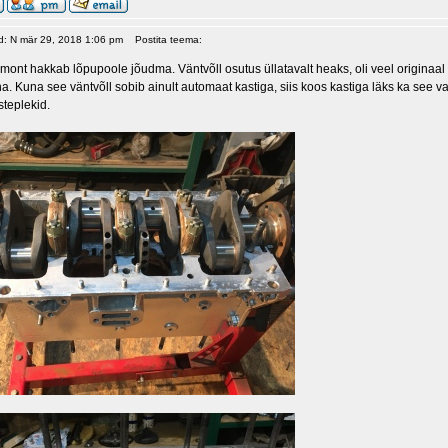
ud: N mär 29, 2018 1:06 pm
Postita teema:
mont hakkab lõpupoole jõudma. Väntvõll osutus üllatavalt heaks, oli veel originaal
ha. Kuna see väntvõll sobib ainult automaat kastiga, siis koos kastiga läks ka see
steplekid.