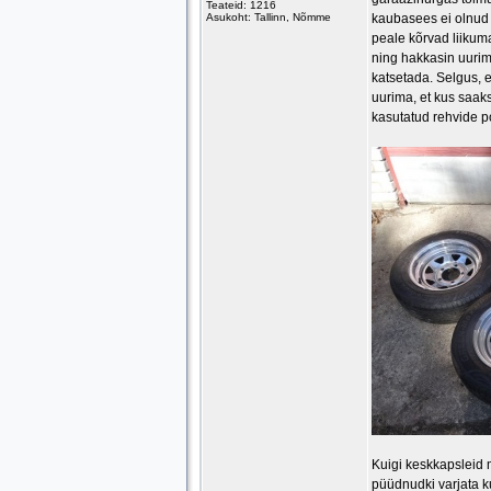
Teateid: 1216
Asukoht: Tallinn, Nõmme
kaubasees ei olnud 
peale kõrvad liikum
ning hakkasin uurima
katsetada. Selgus, e
uurima, et kus saak
kasutatud rehvide po
Kuigi keskkapsleid 
püüdnudki varjata k