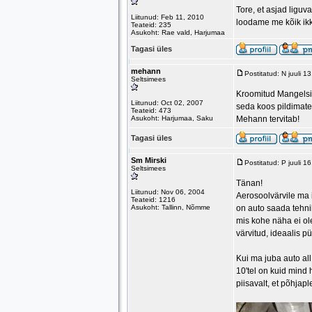
Tore, et asjad liguv
Liitunud: Feb 11, 2010
loodame me kõik ikka
Teateid: 235
Asukoht: Rae vald, Harjumaa
Tagasi üles
mehann
Postitatud: N juuli 
Seltsimees
Kroomitud Mangelsid
Liitunud: Oct 02, 2007
seda koos pildimater
Teateid: 473
Asukoht: Harjumaa, Saku
Mehann tervitab!
Tagasi üles
Sm Mirski
Postitatud: P juuli 
Seltsimees
Tänan!
Liitunud: Nov 06, 2004
Aerosoolvärvile ma 
Teateid: 1216
Asukoht: Tallinn, Nõmme
on auto saada tehnil
mis kohe näha ei ol
värvitud, ideaalis pü
Kui ma juba auto all
10'tel on kuid mind 
piisavalt, et põhjapl