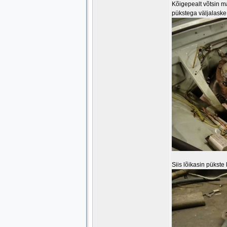
Kõigepealt võtsin m
pükstega väljalaske 
Siis lõikasin pükste 