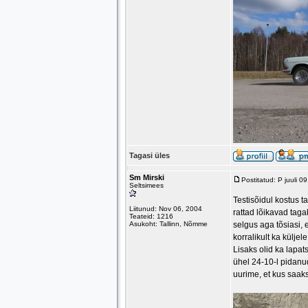
Tagasi üles
Sm Mirski
Postitatud: P juuli 
Seltsimees
Testisõidul kostus t
Liitunud: Nov 06, 2004
rattad lõikavad taga
Teateid: 1216
Asukoht: Tallinn, Nõmme
selgus aga tõsiasi,
korralikult ka küljel
Lisaks olid ka lapa
ühel 24-10-l pidanu
uurime, et kus saaks