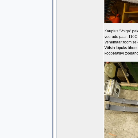
Kauplus "Volga" pak
vedrude paar. 110€ 
Venemaalt toomise e
Võtsin lõpuks ühend
kooperatiivi toodang