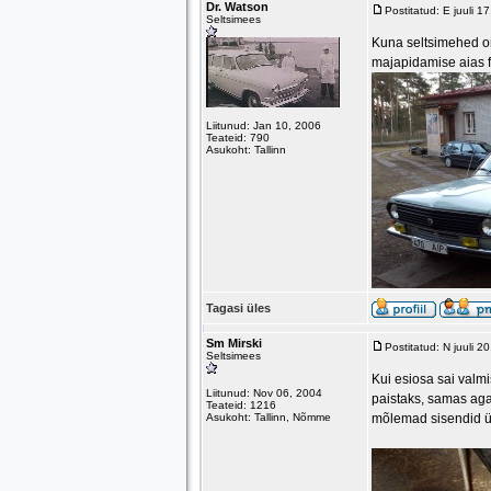
Dr. Watson
Postitatud: E juuli 
Seltsimees
Kuna seltsimehed on 
majapidamise aias f
Liitunud: Jan 10, 2006
Teateid: 790
Asukoht: Tallinn
Tagasi üles
Sm Mirski
Postitatud: N juuli 
Seltsimees
Kui esiosa sai valmi
Liitunud: Nov 06, 2004
paistaks, samas aga 
Teateid: 1216
Asukoht: Tallinn, Nõmme
mõlemad sisendid ü