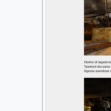
Oluline oli tagada 
Taaskord üks paras 
õigesse asendisse s