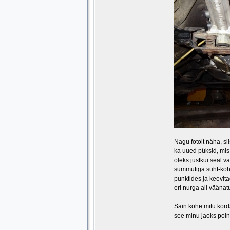
Nagu fotolt näha, si
ka uued püksid, mis
oleks justkui seal 
summutiga suht-koht 
punktides ja keevitad
eri nurga all väänat
Sain kohe mitu korda
see minu jaoks poln