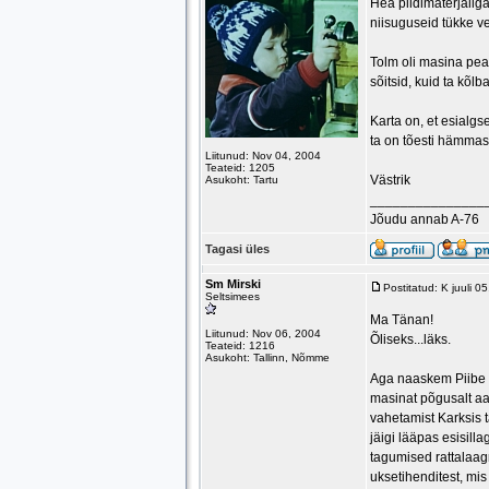
Hea pildimaterjaliga
niisuguseid tükke v
Tolm oli masina peal
sõitsid, kuid ta kõlb
Karta on, et esialg
ta on tõesti hämmast
Liitunud: Nov 04, 2004
Teateid: 1205
Västrik
Asukoht: Tartu
_______________
Jõudu annab A-76
Tagasi üles
Sm Mirski
Postitatud: K juuli 
Seltsimees
Ma Tänan!
Liitunud: Nov 06, 2004
Õliseks...läks.
Teateid: 1216
Asukoht: Tallinn, Nõmme
Aga naaskem Piibe m
masinat põgusalt aas
vahetamist Karksis 
jäigi lääpas esisill
tagumised rattalaagr
uksetihenditest, mis