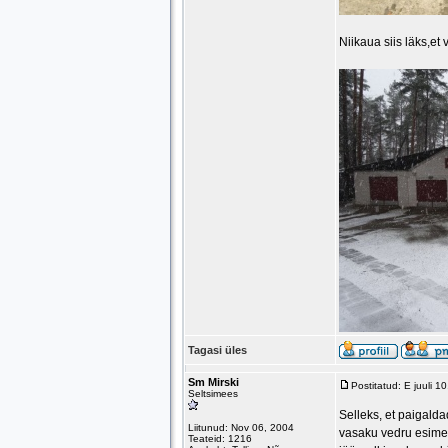
Niikaua siis läks,et 
Tagasi üles
Sm Mirski
Postitatud: E juuli 
Seltsimees
Selleks, et paigald
Liitunud: Nov 06, 2004
vasaku vedru esimene
Teateid: 1216