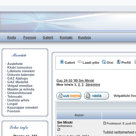
Kodu
Foorum
Galerii
Kontakt
Kuuluta
Galerii
Laadi pilte
Otsi
Profiil
·
Avalehele
·
Klubi tutvustus
·
Liikmete nimekiri
·
Ürituste kalender
·
GAZ Ajalugu
Gaz 24-10 '89 Sm Mirski
·
GAZ Mudelid
2
3
Järgmine
Mine lehele
1
,
,
·
Volgad meedias
·
Maailm ja mõnda
·
Ümberehitused
Volgaklubi f
·
Tehnoabi
·
Uudiste arhiiv
·
Lingid
·
Kasutajate nimekiri
·
Foorum
Autor
Sm Mirski
Postitatud: E juuli 
Seltsimees
Tublid seltsimehed o