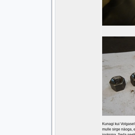
Kunagi kui Volgase
mulle sirge näoga, 
jooksma. Seda seetõt