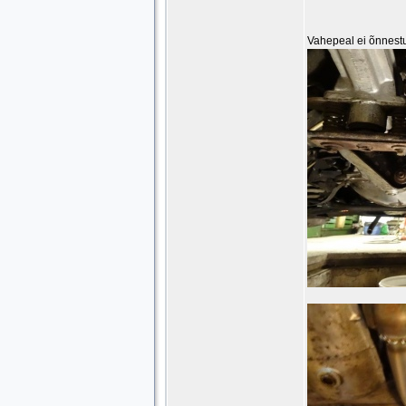
Vahepeal ei õnnestu