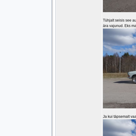
Tühjalt seisis see a
ära vajunud. Eks ma 
Ja kui täpsemalt vaa