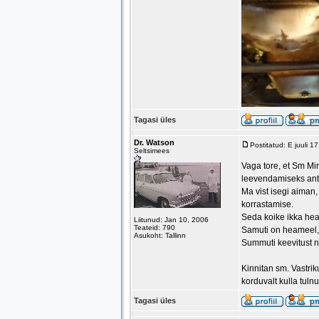
Tagasi üles
Dr. Watson
Postitatud: E juuli 
Seltsimees
Vaga tore, et Sm Mir
leevendamiseks anti
Ma vist isegi aiman,
korrastamise.
Seda koike ikka hea
Liitunud: Jan 10, 2006
Teateid: 790
Samuti on heameel, e
Asukoht: Tallinn
Summuti keevitust na
Kinnitan sm. Vastrik
korduvalt kulla tuln
Tagasi üles