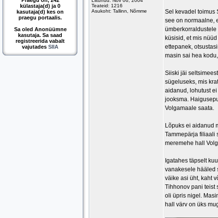
Praegu on, 242
Liitunud: Nov 06, 2004
külastaja(d) ja 0
Teateid: 1216
Asukoht: Tallinn, Nõmme
Sel kevadel toimus S
kasutaja(d) kes on
praegu portaalis.
see on normaalne, e
ümberkorraldustele e
Sa oled Anonüümne
kasutaja. Sa saad
küsisid, et mis nüüd
registreerida vabalt
ettepanek, otsustasi
vajutades
SIIA
masin sai hea kodu, 
Siiski jäi seltsime
sügeluseks, mis krat
aidanud, lohutust ei
jooksma. Haigusepuha
Volgamaale saata.
Lõpuks ei aidanud m
Tammepärja filiaali
meremehe hall Volga
Igatahes täpselt ku
vanakesele hääled s
väike asi üht, kaht
Tihhonov pani teist 
oli üpris nigel. Ma
hall värv on üks mu