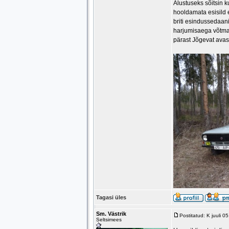
Alustuseks sõitsin k
hooldamata esisild 
briti esindussedaanig
harjumisaega võtma
pärast Jõgevat avas
Tagasi üles
Sm. Västrik
Postitatud: K juuli 
Seltsimees