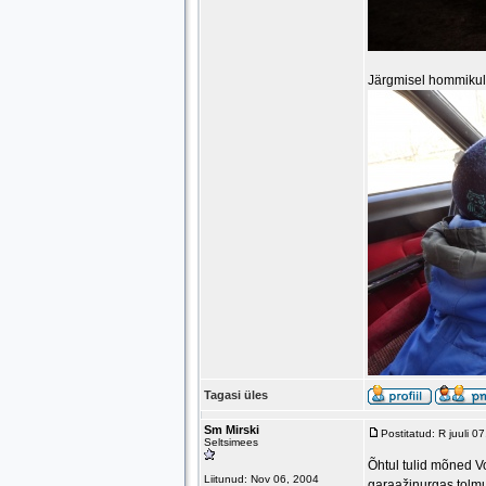
Järgmisel hommikul 
Tagasi üles
Sm Mirski
Postitatud: R juuli 
Seltsimees
Õhtul tulid mõned V
Liitunud: Nov 06, 2004
garaažinurgas tolmu