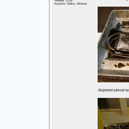
Teateid: 1216
Asukoht: Tallinn, Nõmme
Järgmisel päeval lasi