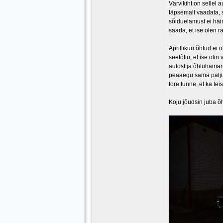
Värvikiht on sellel a
täpsemalt vaadata, s
sõiduelamust ei häir
saada, et ise olen r
Aprillikuu õhtud ei o
seetõttu, et ise olin
autost ja õhtuhämaru
peaaegu sama palju 
tore tunne, et ka tei
Koju jõudsin juba õ