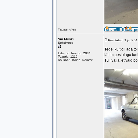
Tagasi üles
Sm Mirski
Postitatud: T juuli 
Seltsimees
Tegelikult oli aga t
Liitunud: Nov 06, 2004
lähim peslulaga tan
Teateid: 1216
Asukoht: Tallinn, Nõmme
Tuli välja, et vaid 