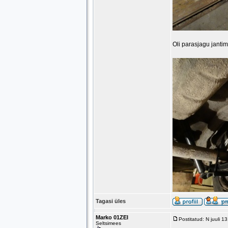
Oli parasjagu jantimi
Tagasi üles
Marko 01ZEI
Postitatud: N juuli 
Seltsimees