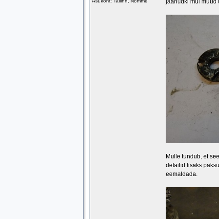
Asukoht: Tallinn, Nõmme
jäänudki mul muud ül
Mulle tundub, et see
detailid lisaks paks
eemaldada.