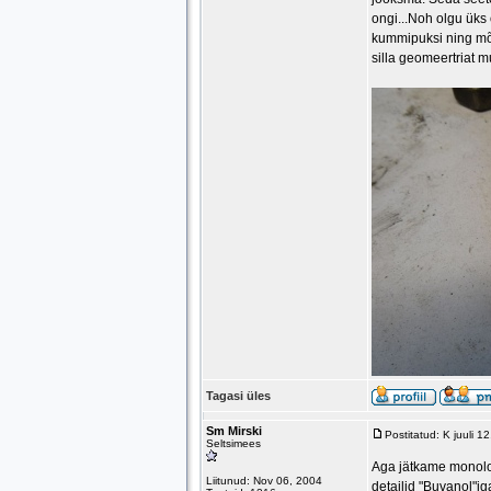
ongi...Noh olgu üks 
kummipuksi ning mõt
silla geomeertriat m
Tagasi üles
Sm Mirski
Postitatud: K juuli 
Seltsimees
Aga jätkame monoloo
Liitunud: Nov 06, 2004
detailid "Buvanol"ig