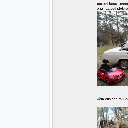
aastaid tagasi samut
originaalsed plekkv
Võib-olla aeg muudab