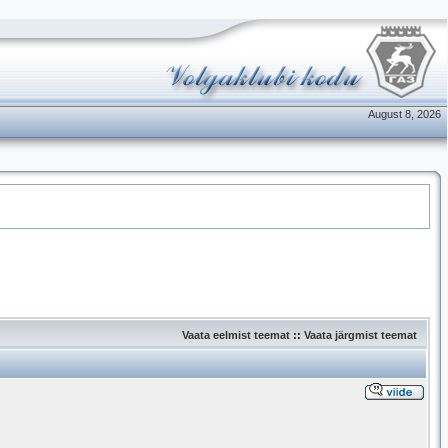
August 8, 2026
Vaata eelmist teemat
::
Vaata järgmist teemat