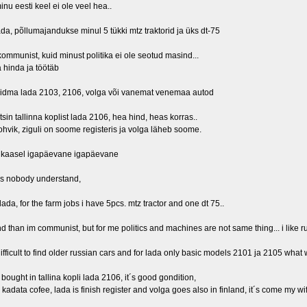
nu eesti keel ei ole veel hea..
ada, põllumajandukse minul 5 tükki mtz traktorid ja üks dt-75
ommunist, kuid minust politika ei ole seotud masind...
hinda ja töötäb
eidma lada 2103, 2106, volga või vanemat venemaa autod
tsin tallinna koplist lada 2106, hea hind, heas korras..
hvik, ziguli on soome registeris ja volga läheb soome.
pikaasel igapäevane igapäevane
es nobody understand,
ada, for the farm jobs i have 5pcs. mtz tractor and one dt 75..
nd than im communist, but for me politics and machines are not same thing... i like 
it difficult to find older russian cars and for lada only basic models 2101 ja 2105 wha
 bought in tallina kopli lada 2106, it´s good gondition,
kadata cofee, lada is finish register and volga goes also in finland, it´s come my w