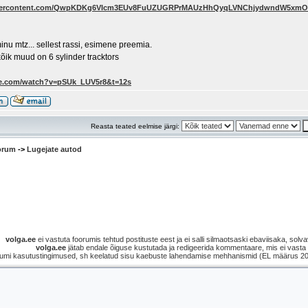
leusercontent.com/QwpKDKg6VIcm3EUv8FuUZUGRPrMAUzHhQyqLVNChjydwndW5xm
minu mtz... sellest rassi, esimene preemia.
õik muud on 6 sylinder tracktors
be.com/watch?v=pSUk_LUV5r8&t=12s
Reasta teated eelmise järgi:
oorum
->
Lugejate autod
volga.ee
ei vastuta foorumis tehtud postituste eest ja ei salli silmaotsaski ebaviisaka, solvav
volga.ee
jätab endale õiguse kustutada ja redigeerida kommentaare, mis ei vasta s
umi kasutustingimused, sh keelatud sisu kaebuste lahendamise mehhanismid (EL määrus 2021