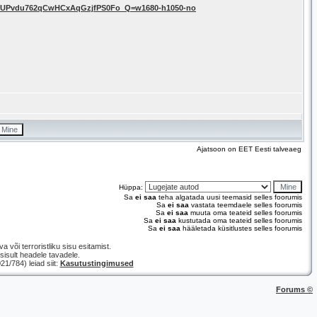
OUPvdu762qCwHCxAqGzjfPS0Fo_Q=w1680-h1050-no
Ajatsoon on EET Eesti talveaeg
Hüppa:
Sa
ei saa
teha algatada uusi teemasid selles foorumis
Sa
ei saa
vastata teemdaele selles foorumis
Sa
ei saa
muuta oma teateid selles foorumis
Sa
ei saa
kustutada oma teateid selles foorumis
Sa
ei saa
hääletada küsitlustes selles foorumis
a või terroristliku sisu esitamist.
isult headele tavadele.
/784) leiad siit:
Kasutustingimused
Forums ©