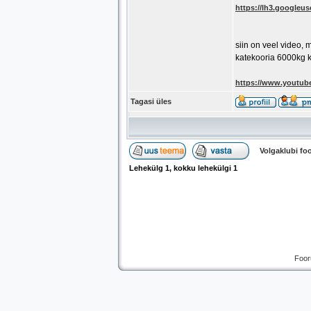
https://lh3.goog
siin on veel video, 
katekooria 6000kg k
https://www.youtu
Tagasi üles
Volgaklubi f
Lehekülg
1
, kokku lehekülgi
1
Foor