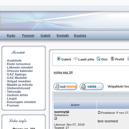
Kodu
Foorum
Galerii
Kontakt
Kuuluta
Galerii
Laadi pilte
Otsi
Profiil
·
Avalehele
·
Klubi tutvustus
·
Liikmete nimekiri
·
Ürituste kalender
volga gaz 24
·
GAZ Ajalugu
·
GAZ Mudelid
·
Volgad meedias
·
Maailm ja mõnda
Volgaklubi f
·
Ümberehitused
·
Tehnoabi
·
Uudiste arhiiv
·
Lingid
·
Kasutajate nimekiri
Autor
·
Foorum
suonsyrjä
Postitatud: P nov 2
Seltsimees
tere soomest
Liitunud: Nov 07, 2016
Teateid: 27