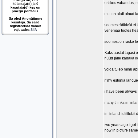
Praegu on, 216
esitkes vabandus, mi
külastaja(d) ja 0
kasutaja(d) kes on
praegu portaalis.
mul on alati olnud l
Sa oled Anonüümne
kasutaja. Sa saad
soomes rääkivät et k
registreerida vabalt
vajutades
SIIA
venemaa tootes hea 
soomest on raske l
Kaks aastat tagasi o
nüüd jälle kadaka ko
volga tuleb minu a
if my estonia langu
i have been always l
many thinks in finla
in finland is littleb
two years ago i get i
now in picture same 