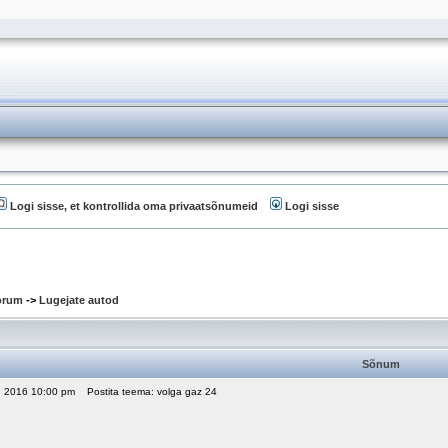
Logi sisse, et kontrollida oma privaatsõnumeid
Logi sisse
oorum
->
Lugejate autod
Sõnum
7, 2016 10:00 pm
Postita teema: volga gaz 24