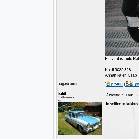
Ettevaatust auto Rak
_______________
Kaldi 5025 328
Annan ka ehitusabi
Tagasi üles
kaldi
Postitatud: T aug 3
Seltsimees
Ja selline ta kukku