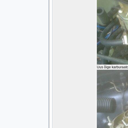
Uus õige karburaator