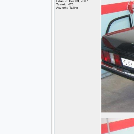
Liitunud: Dec 09, 2007
Teateid: 476
Asukoht: Tallinn