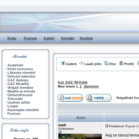
Kodu
Foorum
Galerii
Kontakt
Kuuluta
Galerii
Laadi pilte
Otsi
Profiil
·
Avalehele
·
Klubi tutvustus
·
Liikmete nimekiri
·
Ürituste kalender
·
GAZ Ajalugu
Gaz 3102 '89 Kaldi
·
GAZ Mudelid
2
Järgmine
Mine lehele
1
,
·
Volgad meedias
·
Maailm ja mõnda
·
Ümberehitused
Volgaklubi f
·
Tehnoabi
·
Uudiste arhiiv
·
Lingid
·
Kasutajate nimekiri
·
Foorum
Autor
kaldi
Postitatud: R juuni 
Seltsimees
Aeg on läinud lenna