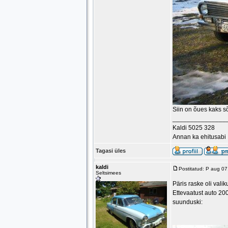
Siin on õues kaks s
_______________
Kaldi 5025 328
Annan ka ehitusabi
Tagasi üles
kaldi
Postitatud: P aug 0
Seltsimees
Päris raske oli vali
Ettevaatust auto 200
suunduski: