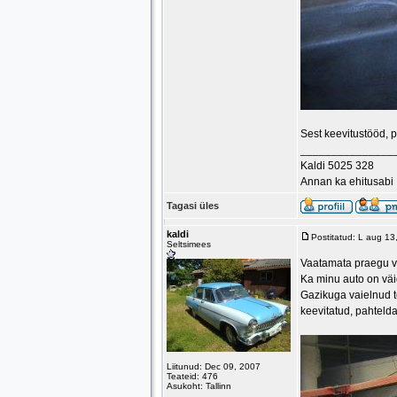
Sest keevitustööd, p
_______________
Kaldi 5025 328
Annan ka ehitusabi
Tagasi üles
kaldi
Postitatud: L aug 1
Seltsimees
Vaatamata praegu v
Ka minu auto on väi
Gazikuga vaielnud t
keevitatud, pahtelda
Liitunud: Dec 09, 2007
Teateid: 476
Asukoht: Tallinn