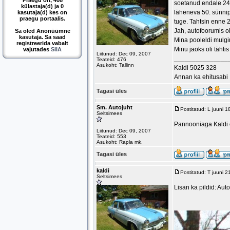
Praegu on, 408
soetanud endale 241
külastaja(d) ja 0
läheneva 50. sünnip
kasutaja(d) kes on
praegu portaalis.
tuge. Tahtsin enne 2
Jah, autofoorumis ol
Sa oled Anonüümne
kasutaja. Sa saad
Mina pooleldi mulgi
registreerida vabalt
Minu jaoks oli tähti
vajutades
SIIA
Liitunud: Dec 09, 2007
_______________
Teateid: 476
Asukoht: Tallinn
Kaldi 5025 328
Annan ka ehitusabi
Tagasi üles
Sm. Autojuht
Postitatud: L juuni 
Seltsimees
Pannooniaga Kaldi ol
Liitunud: Dec 09, 2007
Teateid: 553
Asukoht: Rapla mk.
Tagasi üles
kaldi
Postitatud: T juuni 
Seltsimees
Lisan ka pildid: Aut