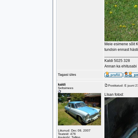
Meie esimene sõit Ka
tundsin ennast häst
_______________
Kaldi 5025 328
Annan ka ehitusabi
Tagasi üles
kaldi
Postitatud: E juuni 
Seltsimees
LIsan fotod:
Liitunud: Dec 09, 2007
Teateid: 476
Asukoht: Tallinn