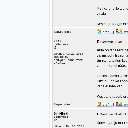
P.S. Keldrist leitud 
visata.
_______________
Kes palju räägib ei 
Tagasi üles
undu
Postitatud: E okt 13
Seltsimees
Auto on tänaseks pe
Liitunud: Apr 22, 2014
Ja siis põhi liivapri
Teateid: 52
Asukoht: Tallinn, vahel
Siinkohal palun kog
VÃ¤Ã¤na
vahendiga ei pääse 
Ühtlasi soovin ka vi
Pilte püüan ka lisad
väga ei taha kah.
_______________
Kes palju räägib ei 
Tagasi üles
Sm Mirski
Postitatud: E okt 13
Seltsimees
Keevitajad ja muu r
Liitunud: Nov 06, 2004