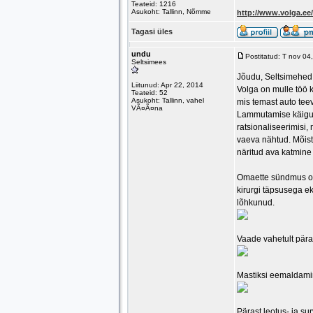
Teateid: 1216
Asukoht: Tallinn, Nõmme
http://www.volga.e
Tagasi üles
undu
Postitatud: T nov 0
Seltsimees
Jõudu, Seltsimehed
Liitunud: Apr 22, 2014
Volga on mulle töö k
Teateid: 52
Asukoht: Tallinn, vahel
mis temast auto tee
VÃ¤Ã¤na
Lammutamise käigus 
ratsionaliseerimisi, 
vaeva nähtud. Mõist
näritud ava katmine 
Omaette sündmus oli
kirurgi täpsusega ek
lõhkunud.
Vaade vahetult pära
Mastiksi eemaldam
Pärast leotus- ja s