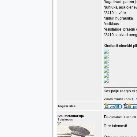
*tagatiivad, parem j
*juhiuks, aga oleneva
*2410 iluvõre
*siduri hüdraulika
*esiklaas
*esistange, praegu 
*2410 sobivad peegl
Kindlasti nimekiri 
_______________
Kes palju räägib ei 
Viimati muutis undu (T
Tagasi üles
Sm. Metalliotsija
Postitatud: T sep 3
Seltsimees
Tere tulemast!