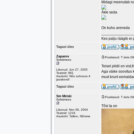
Midagi meenutab na
Äkki seda
On kuhu areneda
_______________
Kes palju räägib ei 
Tagasi üles
Zaparov
Postitatud: T dets 0
Seltsimees
Teisel pildil on vist
Liitunud: Jun 27, 2005
Aga väike soovitus 
Teateid: 881
Asukoht: Nõo sohvoos 4
must krunt eemaldad
jaoskond!
Tagasi üles
Sm Mirski
Postitatud: T dets 0
Seltsimees
Tõsi ta on
Liitunud: Nov 06, 2004
Teateid: 1216
Asukoht: Tallinn, Nõmme