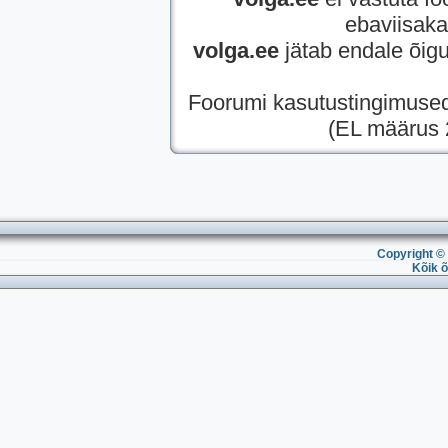
ebaviisaka,
volga.ee
jätab endale õigu
Foorumi kasutustingimuse
(EL määrus 2
Copyright © 
Kõik õ