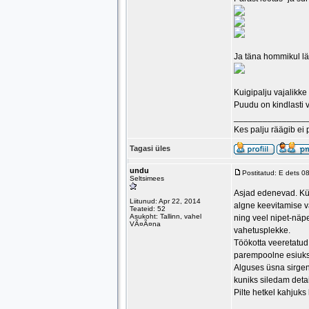
Ja täna hommikul lä
Kuigipalju vajalikke
Puudu on kindlasti 
_______________
Kes palju räägib ei 
Tagasi üles
undu
Postitatud: E dets 
Seltsimees
Asjad edenevad. Küll
Liitunud: Apr 22, 2014
algne keevitamise v
Teateid: 52
Asukoht: Tallinn, vahel
ning veel nipet-näp
VÃ¤Ã¤na
vahetusplekke.
Töökotta veeretatud
parempoolne esiuks
Alguses üsna sirgena
kuniks siledam detail
Pilte hetkel kahjuks