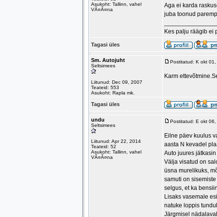
Asukoht: Tallinn, vahel
Aga ei karda raskus
VÃ¤Ã¤na
juba toonud parempo
_______________
Kes palju räägib ei 
Tagasi üles
Sm. Autojuht
Postitatud: K okt 01
Seltsimees
Karm ettevõtmine.Se
Liitunud: Dec 09, 2007
Teateid: 553
Asukoht: Rapla mk.
Tagasi üles
undu
Postitatud: E okt 06
Seltsimees
Eilne päev kuulus v
Liitunud: Apr 22, 2014
aasta N kevadel plaa
Teateid: 52
Asukoht: Tallinn, vahel
Auto juures jätkasi
VÃ¤Ã¤na
Välja visatud on sal
üsna murelikuks, mõl
samuti on sisemiste
selgus, et ka bensi
Lisaks vasemale es
natuke loppis tundub
Järgmisel nädalava