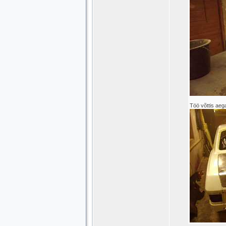
Töö võttis aega