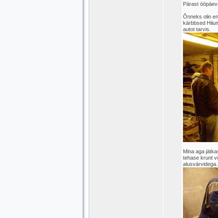
Pärast ööpäevas
Õnneks olin en
kärbbsed Hiiuma
autot tarvis.
Mina aga jätka
tehase krunt võ
alusvärvidega.