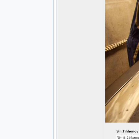
Sm.Tihhonov k
Nii-nii. Jätkam