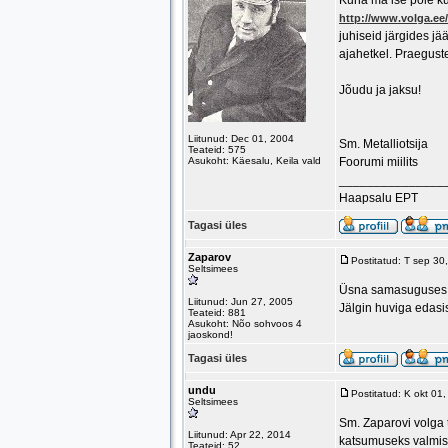
Kuna ma ise pole ku
http://www.volga.e
juhiseid järgides jä
ajahetkel. Praeguste
Jõudu ja jaksu!
Liitunud: Dec 01, 2004
Sm. Metalliotsija
Teateid: 575
Asukoht: Käesalu, Keila vald
Foorumi miilits
_______________
Haapsalu EPT
Tagasi üles
Zaparov
Postitatud: T sep 3
Seltsimees
Üsna samasuguses se
Liitunud: Jun 27, 2005
Jälgin huviga edasi
Teateid: 881
Asukoht: Nõo sohvoos 4
jaoskond!
Tagasi üles
undu
Postitatud: K okt 01
Seltsimees
Sm. Zaparovi volga 
Liitunud: Apr 22, 2014
katsumuseks valmi
Teateid: 52