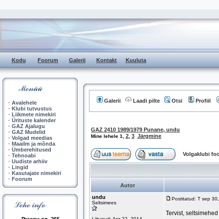
Kodu
Foorum
Galerii
Kontakt
Kuuluta
Galerii
Laadi pilte
Otsi
Profiil
·
Avalehele
·
Klubi tutvustus
·
Liikmete nimekiri
·
Ürituste kalender
·
GAZ Ajalugu
GAZ 2410 1989/1979 Punane, undu
·
GAZ Mudelid
2
3
Järgmine
Mine lehele
1
,
,
·
Volgad meedias
·
Maailm ja mõnda
·
Ümberehitused
Volgaklubi f
·
Tehnoabi
·
Uudiste arhiiv
·
Lingid
·
Kasutajate nimekiri
·
Foorum
Autor
undu
Postitatud: T sep 3
Seltsimees
Tervist, seltsimehed
Liitunud: Apr 22, 2014