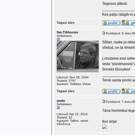
Tegevus jätkub.
_______________
Kes palju räägib ei 
Tagasi üles
Sm.Tihhonov
Postitatud: E dets 0
Seltsimees
Sõber, raske ja okka
võetud, on ta ilmselt
Lohutame end selleg
seda "plastmassist V
õnneks tõusuteel.
_______________
Liitunud: Nov 08, 2004
Terve aasta poole 
Teateid: 2787
Asukoht: Telliskivi, Viimsi
Tagasi üles
undu
Postitatud: T dets 0
Seltsimees
Täna hommikul tegi
Liitunud: Apr 22, 2014
Teateid: 52
Asukoht: Tallinn, vahel
Ilus sirge
VÃ¤Ã¤na