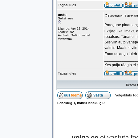
Tagasi üles
undu
Postitatud: T dets 0
Seltsimees
Praegune plaan ongi
Liitunud: Apr 22, 2014
üksjagu kallimaks, 
Teateid: 52
Asukoht: Tallinn, vahel
reaalsus. Tänane in
VÃ¤Ã¤na
Siis viin auto vahep
valmis. Maalrile viin
Enamus aega tuleb ag
_______________
Kes palju räägib ei 
Tagasi üles
Reasta t
Volgaklubi f
Lehekülg
1
, kokku lehekülgi
3
volga.ee
ei vastuta foo