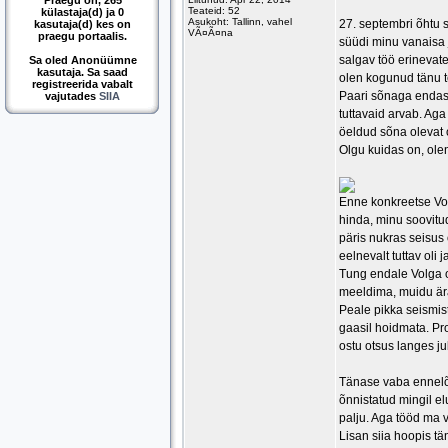
Praegu on, 265
Teateid: 52
külastaja(d) ja 0
Asukoht: Tallinn, vahel
27. septembri õhtu 
kasutaja(d) kes on
VÃ¤Ã¤na
praegu portaalis.
süüdi minu vanaisa 
salgav töö erinevate
Sa oled Anonüümne
kasutaja. Sa saad
olen kogunud tänu t
registreerida vabalt
Paari sõnaga endast.
vajutades
SIIA
tuttavaid arvab. Aga
öeldud sõna olevat
Olgu kuidas on, ole
Enne konkreetse Vol
hinda, minu soovitud
päris nukras seisus 
eelnevalt tuttav oli
Tung endale Volga o
meeldima, muidu är
Peale pikka seismist
gaasil hoidmata. Pro
ostu otsus langes j
Tänase vaba ennelõu
õnnistatud mingil e
palju. Aga tööd ma v
Lisan siia hoopis tä