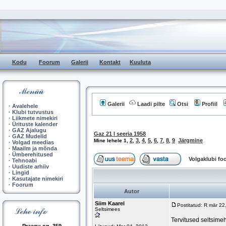
Kodu
Foorum
Galerii
Kontakt
Kuuluta
Galerii
Laadi pilte
Otsi
Profiil
·
Avalehele
·
Klubi tutvustus
·
Liikmete nimekiri
·
Ürituste kalender
·
GAZ Ajalugu
Gaz 21 I seeria 1958
·
GAZ Mudelid
2
3
4
5
6
7
8
9
Järgmine
Mine lehele
1
,
,
,
,
,
,
,
,
·
Volgad meedias
·
Maailm ja mõnda
·
Ümberehitused
Volgaklubi f
·
Tehnoabi
·
Uudiste arhiiv
·
Lingid
·
Kasutajate nimekiri
·
Foorum
Autor
Siim Kaarel
Postitatud: R mär 2
Seltsimees
Tervitused seltsime