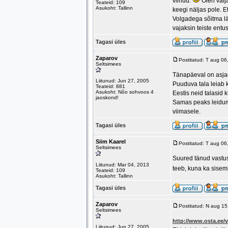
viinud.
Olen välj
Teateid: 109
Asukoht: Tallinn
keegi näljas pole. E
Volgadega sõitma l
vajaksin teiste entu
Tagasi üles
Zaparov
Postitatud: T aug 0
Seltsimees
Tänapäeval on asja
Liitunud: Jun 27, 2005
Puuduva tala leiab 
Teateid: 881
Asukoht: Nõo sohvoos 4
Eestis neid talasid 
jaoskond!
Samas peaks leiduma
viimasele.
Tagasi üles
Siim Kaarel
Postitatud: T aug 0
Seltsimees
Suured tänud vastuse
Liitunud: Mar 04, 2013
teeb, kuna ka sisem
Teateid: 109
Asukoht: Tallinn
Tagasi üles
Zaparov
Postitatud: N aug 1
Seltsimees
http://www.osta.ee/
Liitunud: Jun 27, 2005