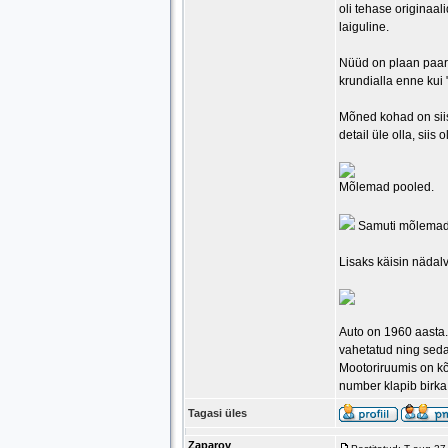
oli tehase originaal
laiguline.
Nüüd on plaan paari 
krundialla enne kui 
Mõned kohad on siisk
detail üle olla, siis
Mõlemad pooled.
Samuti mõlemad
Lisaks käisin nädalv
Auto on 1960 aasta.
vahetatud ning seda
Mootoriruumis on kõi
number klapib birka
Tagasi üles
Zaparov