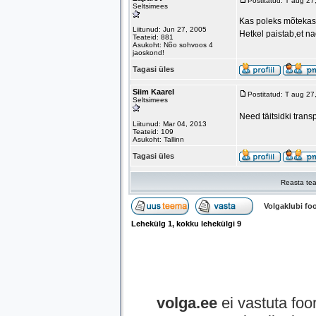
Postitatud: T aug 2
Seltsimees
Kas poleks mõtekas l
Liitunud: Jun 27, 2005
Hetkel paistab,et na
Teateid: 881
Asukoht: Nõo sohvoos 4
jaoskond!
Tagasi üles
Siim Kaarel
Postitatud: T aug 2
Seltsimees
Need täitsidki trans
Liitunud: Mar 04, 2013
Teateid: 109
Asukoht: Tallinn
Tagasi üles
Reasta tea
Volgaklubi f
Lehekülg
1
, kokku lehekülgi
9
volga.ee
ei vastuta foor