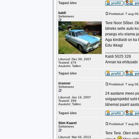
Tagasi üles
kaldi
Postitatud: T aug 0
Seltsimees
Tere Noor Sõber. Ol
läheks selle auto k
praegu elu elama ja
Aga kindlasti on ka
Edu ikkagi
_______________
Kaldi 5025 328
Liitunud: Dec 09, 2007
Annan ka ehitusabi
Teateid: 476
Asukoht: Tallinn
Tagasi üles
insener
Postitatud: T aug 0
Seltsimees
24 aastane mees pere
Liitunud: Jan 14, 2007
volgaprojektid suht
Teateid: 299
Asukoht: Tallinn
lähemal paaril aast
Tagasi üles
Siim Kaarel
Postitatud: T aug 0
Seltsimees
Tere Tere. Olen enda
Liitunud: Mar 04, 2013