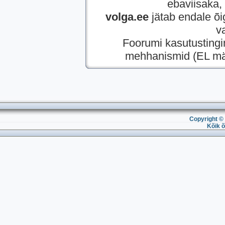
ebaviisaka, 
volga.ee
jätab endale õi
v
Foorumi kasutusting
mehhanismid (EL mää
Copyright © 
Kõik õ