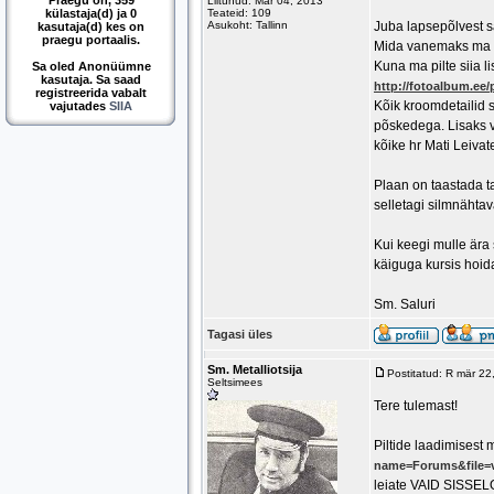
Praegu on, 359
Liitunud: Mar 04, 2013
külastaja(d) ja 0
Teateid: 109
Asukoht: Tallinn
Juba lapsepõlvest sa
kasutaja(d) kes on
praegu portaalis.
Mida vanemaks ma s
Kuna ma pilte siia l
Sa oled Anonüümne
kasutaja. Sa saad
http://fotoalbum.ee
registreerida vabalt
Kõik kroomdetailid s
vajutades
SIIA
põskedega. Lisaks v
kõike hr Mati Leivat
Plaan on taastada t
selletagi silmnähtav
Kui keegi mulle ära 
käiguga kursis hoid
Sm. Saluri
Tagasi üles
Sm. Metalliotsija
Postitatud: R mär 2
Seltsimees
Tere tulemast!
Piltide laadimisest 
name=Forums&file=vi
leiate VAID SISSELO