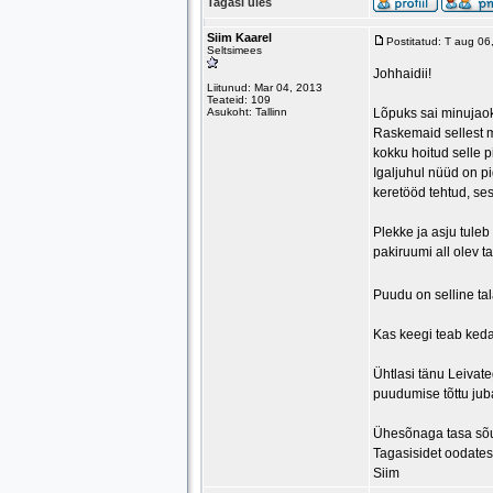
Tagasi üles
Siim Kaarel
Postitatud: T aug 0
Seltsimees
Johhaidii!
Liitunud: Mar 04, 2013
Teateid: 109
Asukoht: Tallinn
Lõpuks sai minujaok
Raskemaid sellest mõ
kokku hoitud selle p
Igaljuhul nüüd on pi
keretööd tehtud, ses
Plekke ja asju tule
pakiruumi all olev ta
Puudu on selline ta
Kas keegi teab kedag
Ühtlasi tänu Leiva
puudumise tõttu jub
Ühesõnaga tasa sõ
Tagasisidet oodates
Siim