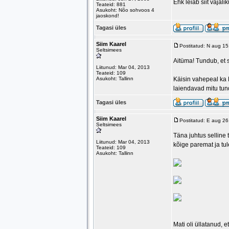
Ehk leiab siit vajalik
Teateid: 881
Asukoht: Nõo sohvoos 4
jaoskond!
Tagasi üles
Siim Kaarel
Postitatud: N aug 1
Seltsimees
Aitüma! Tundub, et s
Liitunud: Mar 04, 2013
Teateid: 109
Asukoht: Tallinn
Käisin vahepeal ka 
laiendavad mitu tun
Tagasi üles
Siim Kaarel
Postitatud: E aug 2
Seltsimees
Täna juhtus selline t
Liitunud: Mar 04, 2013
kõige paremat ja tu
Teateid: 109
Asukoht: Tallinn
Mati oli üllatanud, e