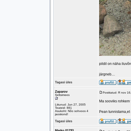
pildil on näha iluvõ
järgneb....
Tagasi üles
Zaparov
Postitatud: R nov 1
Seltsimees
Ma sooviks rohkem f
Liitunud: Jun 27, 2005
Teateid: 881
Asukoht: Nõo sohvoos 4
Pean tunnistama,et n
jaoskond!
Tagasi üles
Marko 01ZEI