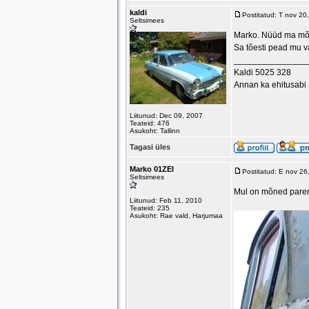
kaldi
Postitatud: T nov 2
Seltsimees
Marko. Nüüd ma mõi
Sa tõesti pead mu v
_______________
Kaldi 5025 328
Annan ka ehitusabi
Liitunud: Dec 09, 2007
Teateid: 476
Asukoht: Tallinn
Tagasi üles
Marko 01ZEI
Postitatud: E nov 2
Seltsimees
Mul on mõned paremin
Liitunud: Feb 11, 2010
Teateid: 235
Asukoht: Rae vald, Harjumaa