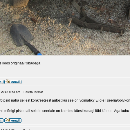
re koos originaal tiibadega.
6, 2012 8:53 am
Postita teema:
otosid näha sellest konkreetsest autost,kui see on võimalik? Ei ole I seeria/põlvk
ii mõnigi pisidetail sellele seeriale on ka minu käest kunagi läbi käinud. Aga kuh