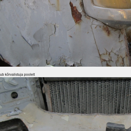
b kõrvalistuja poolelt