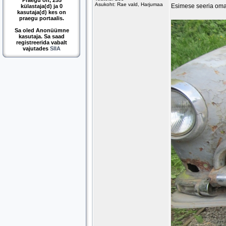
Praegu on, 255
Asukoht: Rae vald, Harjumaa
Esimese seeria oma
külastaja(d) ja 0
kasutaja(d) kes on
praegu portaalis.
Sa oled Anonüümne
kasutaja. Sa saad
registreerida vabalt
vajutades
SIIA