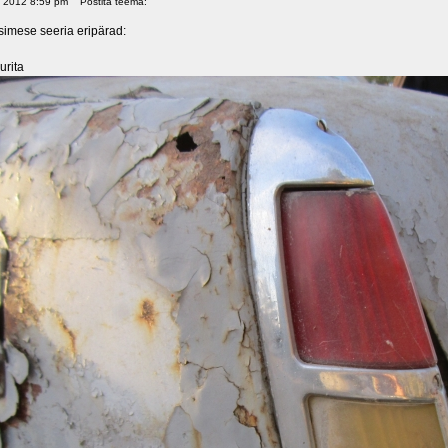
0, 2012 8:59 pm
Postita teema:
imese seeria eripärad:
urita