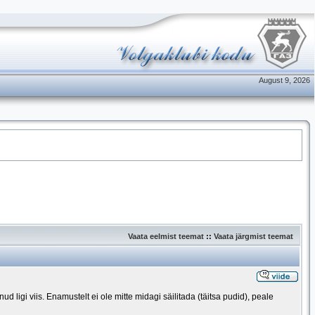
August 9, 2026
Vaata eelmist teemat
::
Vaata järgmist teemat
 ligi viis. Enamustelt ei ole mitte midagi säilitada (täitsa pudid), peale