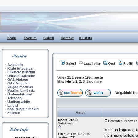
Kodu
Foorum
Galerii
Kontakt
Kuuluta
Galerii
Laadi pilte
Otsi
Profiil
·
Avalehele
·
Klubi tutvustus
·
Liikmete nimekiri
·
Ürituste kalender
Volga 21 1 seeria 195... aasta
·
GAZ Ajalugu
2
3
Järgmine
Mine lehele
1
,
,
·
GAZ Mudelid
·
Volgad meedias
·
Maailm ja mõnda
Volgaklubi f
·
Ümberehitused
·
Tehnoabi
·
Uudiste arhiiv
·
Lingid
·
Kasutajate nimekiri
Autor
·
Foorum
Marko 01ZEI
Postitatud: N nov 1
Seltsimees
Mind on kogu aeg kri
Liitunud: Feb 11, 2010
mõningate sellele s
Teateid: 235