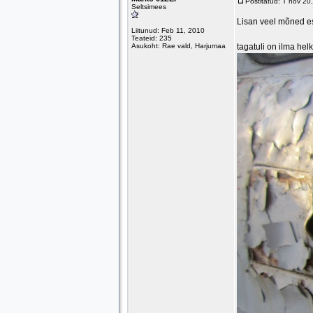
Postitatud: T nov 2
Seltsimees
Lisan veel mõned es
Liitunud: Feb 11, 2010
Teateid: 235
Asukoht: Rae vald, Harjumaa
tagatuli on ilma helk