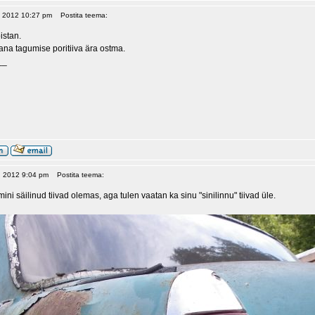
0, 2012 10:27 pm
Postita teema:
stan.
ana tagumise poritiiva ära ostma.
__
6, 2012 9:04 pm
Postita teema:
i säilinud tiivad olemas, aga tulen vaatan ka sinu "sinilinnu" tiivad üle.