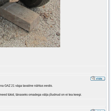
onna GAZ 21 väga tavaline nähtus eestis.
u need tükid, tänaseks omadega välja jõudnud on ei tea keegi.