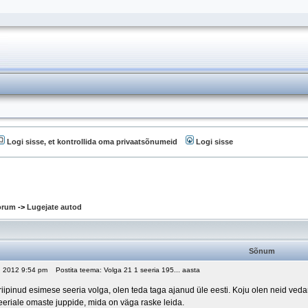
Logi sisse, et kontrollida oma privaatsõnumeid
Logi sisse
oorum
->
Lugejate autod
Sõnum
5, 2012 9:54 pm
Postita teema: Volga 21 1 seeria 195... aasta
ipinud esimese seeria volga, olen teda taga ajanud üle eesti. Koju olen neid vedanud
eeriale omaste juppide, mida on väga raske leida.