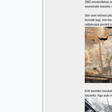
ZMZ mootoritehas se
suuremale massile 
Siin veel mõned pil
korralik tugi, mis t
rattakoopa poolelt ü
Eriti karmiks muutub 
laiuseks. Aga auto