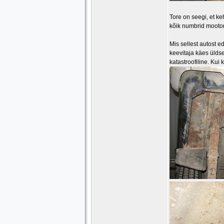
Tore on seegi, et k
kõik numbrid mootori
Mis sellest autost e
keevitaja käes üldse
katastroofiline. Kui k