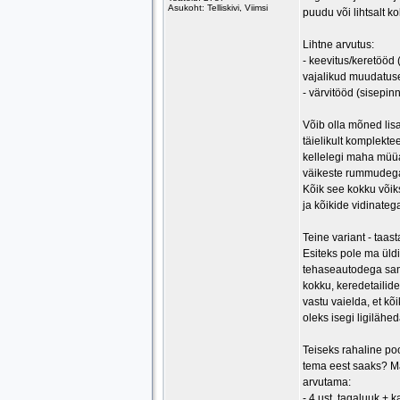
Asukoht: Telliskivi, Viimsi
puudu või lihtsalt k
Lihtne arvutus:
- keevitus/keretööd 
vajalikud muudatus
- värvitööd (sisepin
Võib olla mõned lis
täielikult komplekt
kellelegi maha müüa
väikeste rummudega 
Kõik see kokku võik
ja kõikide vidinateg
Teine variant - taas
Esiteks pole ma üld
tehaseautodega sam
kokku, keredetailide
vastu vaielda, et kõ
oleks isegi ligilähe
Teiseks rahaline po
tema eest saaks? M
arvutama:
- 4 ust, tagaluuk +