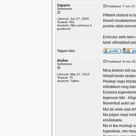
Zaparov
Postitatud: T nov 2
Seltsimees
Piltidelt olukord ei
Liitunud: Jun 27, 2005
Ilmselt roostetamin
Teateid: 881
Asukoht: Nõo sohvoos 4
poolne vilets korrosi
jaoskond!
Enne,kui selle kere 
tuleb võimalikult pal
Tagasi üles
Atašee
Postitatud: N nov 2
Seltsimees
Mina teeksin küll pa
Liitunud: May 27, 2010
lihtsalt korda seatav
Teateid: 75
Asukoht: Tallinn
Pealegi nagu kirjuta
mõistlikum ning tu
Esiseina tugevdamine
tegevuse läbi - kõige
fikseeritud autol sa
Mul jäi seda asja te
Ma julgen isegi öel
erisõidukile.
Ma ei tea muidugi sa
tugevduse, mis muud