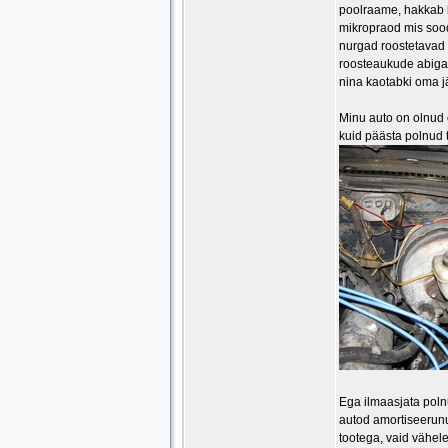
poolraame, hakkab k
mikropraod mis sood
nurgad roostetavad
roosteaukude abiga
nina kaotabki oma j
Minu auto on olnud o
kuid päästa polnud 
Ega ilmaasjata polnu
autod amortiseerunu
tootega, vaid vähele