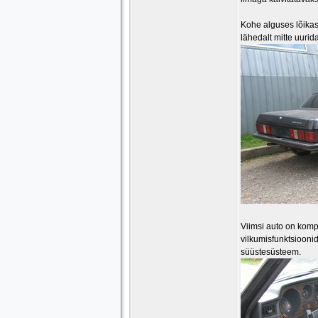
Kohe alguses lõikas
lähedalt mitte uuri
Viimsi auto on kompl
vilkumisfunktsioonid,
süüstesüsteem.