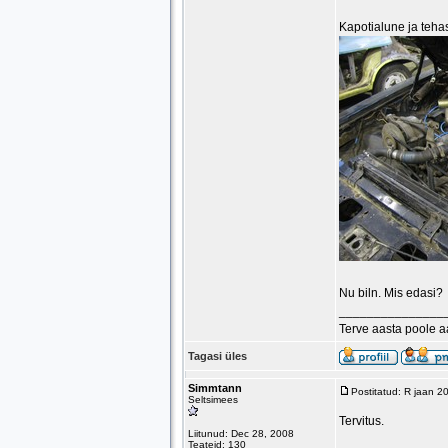
Kapotialune ja tehas
Nu biln. Mis edasi?
_______________
Terve aasta poole 
Tagasi üles
Simmtann
Postitatud: R jaan 2
Seltsimees
Tervitus.
Liitunud: Dec 28, 2008
Teateid: 130