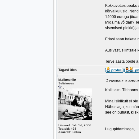
Kokkuvõttes peaks ar
kõrvalkulusid. Nende
14000 euroga jõuan
Mida ma võidan? Tead
sisemised plekid) j
Edasi saan hakata m
Aus vastus lihtsale 
_______________
Terve aasta poole 
Tagasi üles
Idalimusiin
Postitatud: K dets 0
Seltsimees
Kallis sm. Tihhonov.
Mina isiklikult ei o
Nähes aga, kui mäng
see on puhast, kiiska
Liitunud: Feb 14, 2006
Teateid: 468
Lugupidamisega,
Asukoht: Tallinn