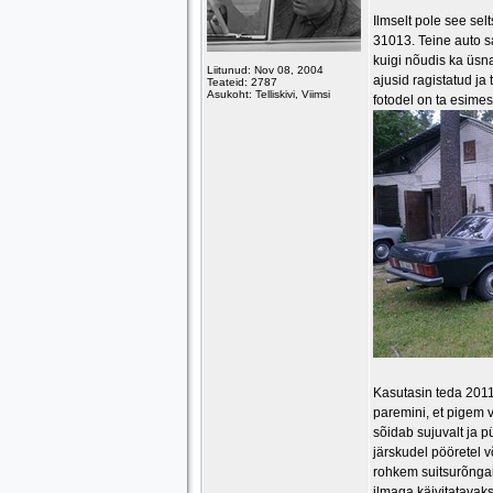
Ilmselt pole see sel
31013. Teine auto s
kuigi nõudis ka üsn
Liitunud: Nov 08, 2004
ajusid ragistatud j
Teateid: 2787
Asukoht: Telliskivi, Viimsi
fotodel on ta esime
Kasutasin teda 2011 
paremini, et pigem v
sõidab sujuvalt ja p
järskudel pööretel v
rohkem suitsurõngaid
ilmaga käivitatavaks.