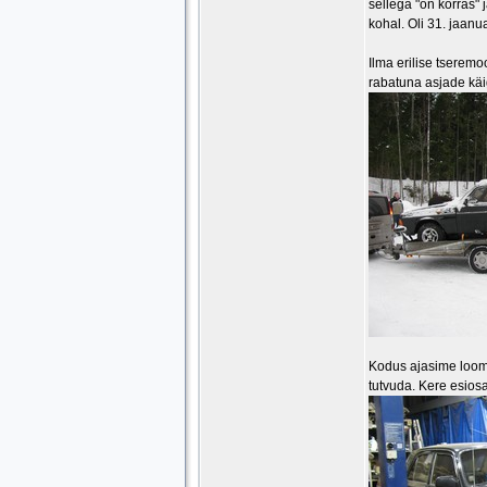
sellega "on korras" 
kohal. Oli 31. jaanu
Ilma erilise tserem
rabatuna asjade käi
Kodus ajasime looma
tutvuda. Kere esiosa