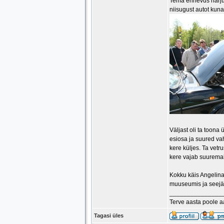
Tema erinevus harjum
niisugust autot kuna
Väljast oli ta toona
esiosa ja suured vah
kere küljes. Ta vetr
kere vajab suuremah
Kokku käis Angelina
muuseumis ja seejär
_______________
Terve aasta poole 
Tagasi üles