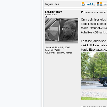
Tagasi üles
Sm.Tihhonov
Postitatud: R nov 2
Seltsimees
Oma eelmises elus k
järgi, kes oli kohal
teada. Ostuhetkel rä
kohaliku KGB tank ol
Eestisse jõudis see 
värk küll. Laiemale
Liitunud: Nov 08, 2004
korda Ettevaatust A
Teateid: 2787
Asukoht: Telliskivi, Viimsi