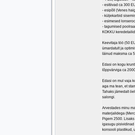
- esitiivad ca 300 
- esipõll (Venes hai
- küljekarbid sisem
- esimesed lonsero
- tagumised poolraa
KOKKU keredetailid,
Keevitaja töö (50 E
ümardatult ja optimis
läinud maksma ca 
Edasi on kogu krunt
lõppvärviga ca 2000
Edasi on mul vaja ko
aga ma tean, et sta
Tahaks jämedalt öel
salongi.
Arvestades minu mate
materjalidega (Merc
Pigem 2500. Lisaks 
igasugu pisividinad
konsooli plastikud, 