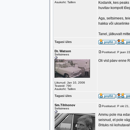
Asukoht: Tallinn
Kodanik, kes peaks 
huvitav kompott tõe
Aga, seltsimees, tei
hakka või ukselinke 
Tanel, jätkuvalt mitt
Tagasi üles
Dr. Watson
Postitatud: P jaan 
Seltsimees
Oli vist päev enne Ri
Liitunud: Jan 10, 2006
Teateid: 790
Asukoht: Tallinn
Tagasi üles
Sm.Tihhonov
Postitatud: P okt 21
Seltsimees
Ammu pole ma edasta
seisnud, et pole vä
õhtuks nii kohutaval