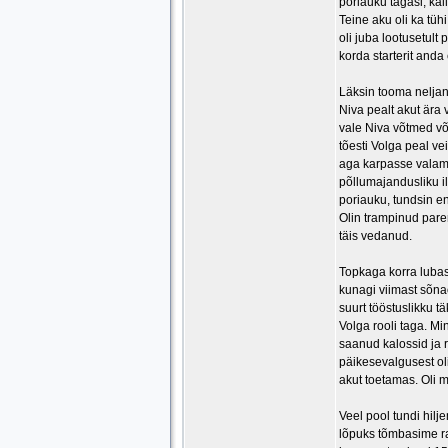
poriauku tagasi, kal
Teine aku oli ka tüh
oli juba lootusetult
korda starterit and
Läksin tooma neljan
Niva pealt akut ära 
vale Niva võtmed võt
tõesti Volga peal ve
aga karpasse valami
põllumajandusliku i
poriauku, tundsin en
Olin trampinud pare
täis vedanud.
Topkaga korra lubas 
kunagi viimast sõna
suurt tööstuslikku t
Volga rooli taga. Mi
saanud kalossid ja 
päikesevalgusest oli
akut toetamas. Oli 
Veel pool tundi hilj
lõpuks tõmbasime ra