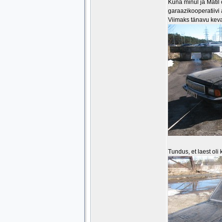
Kuna minul ja Matil
garaazikooperatiivi
Viimaks tänavu keva
Tundus, et laest oli