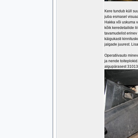
Kere tundub küll suu
juba esmasel visuaal
Hakka või uskuma väi
kõik keredetailide l
tavamudelist erinev 
käigukasti kinnitusk
jalgade juurest. Lis
Operatiivauto minevi
ja nende toiteplokid
algupärasest 31013 