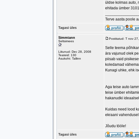
üldse kolmas auto, 
ehitada ümber 31013
_______________
Terve aasta poole 
Tagasi üles
Simmtann
Postitatud: T nov 2
Seltsimees
Selle teema põhikan
Liitunud: Dec 28, 2008
ära vajunud olek pea
Teateid: 130
Asukoht: Tallinn
piisab vaid pisikese
koledamad vähemalt 
Kunagi uhke, ehk is
Aga teise auto lammu
teise ümber ehitamine
hakanudki ideaalsel
Kuidas need lood ka 
ekraani vahendusel 
Jõudu tööle!
Tagasi üles