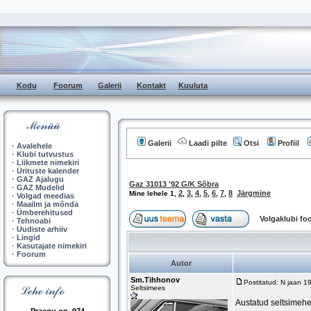
Kodu
Foorum
Galerii
Kontakt
Kuuluta
Galerii
Laadi pilte
Otsi
Profiil
·
Avalehele
·
Klubi tutvustus
·
Liikmete nimekiri
·
Ürituste kalender
·
GAZ Ajalugu
Gaz 31013 '92 G/K Sõbra
·
GAZ Mudelid
2
3
4
5
6
7
8
Järgmine
Mine lehele
1
,
,
,
,
,
,
,
·
Volgad meedias
·
Maailm ja mõnda
·
Ümberehitused
Volgaklubi f
·
Tehnoabi
·
Uudiste arhiiv
·
Lingid
·
Kasutajate nimekiri
·
Foorum
Autor
Sm.Tihhonov
Postitatud: N jaan 1
Seltsimees
Austatud seltsimehe