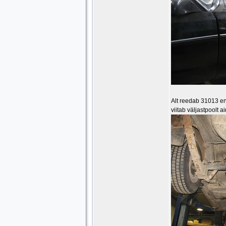
Alt reedab 31013 end
viitab väljastpoolt 