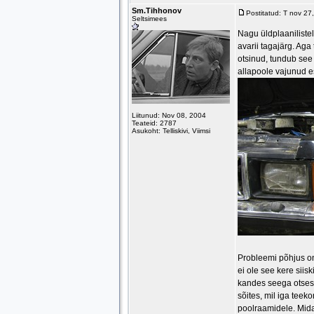
Sm.Tihhonov
Postitatud: T nov 2
Seltsimees
Nagu üldplaanilistel
avarii tagajärg. Aga 
otsinud, tundub see
allapoole vajunud e
Liitunud: Nov 08, 2004
Teateid: 2787
Asukoht: Telliskivi, Viimsi
Probleemi põhjus on
ei ole see kere siisk
kandes seega otsese
sõites, mil iga teek
poolraamidele. Mida