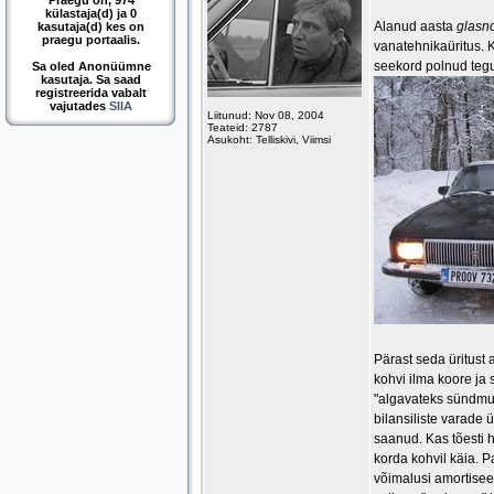
Praegu on, 974
külastaja(d) ja 0
Alanud aasta
glasn
kasutaja(d) kes on
praegu portaalis.
vanatehnikaüritus. 
seekord polnud tegu 
Sa oled Anonüümne
kasutaja. Sa saad
registreerida vabalt
vajutades
SIIA
Liitunud: Nov 08, 2004
Teateid: 2787
Asukoht: Telliskivi, Viimsi
Pärast seda üritust a
kohvi ilma koore ja 
"algavateks sündmus
bilansiliste varade
saanud. Kas tõesti h
korda kohvil käia. P
võimalusi amortisee