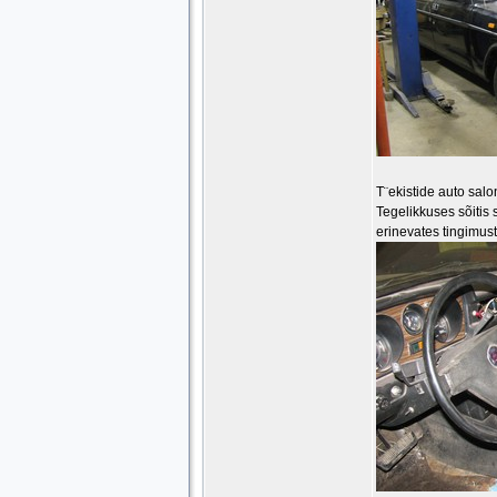
T¨ekistide auto salon
Tegelikkuses sõitis
erinevates tingimust