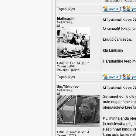
Tekitades nii topelt 
Tagasi üles
Idalimusiin
Postitatud: K dets 0
Seltsimees
Originaali! Ikka orig
Lugupidamisega,
Ida Limusiin
_______________
Harjutamine teeb mei
Liitunud: Feb 14, 2006
Teateid: 468
Asukoht: Tallinn
Tagasi üles
Sm.Tihhonov
Postitatud: K dets 0
Seltsimees
Seltsimehed, te ole
auto originaalne ker
olemasoleva kere ta
Kui minna enda ole
ja roostevaba origin
sisepinnad ning üks 
Liitunud: Nov 08, 2004
kogu auto jaoks vaja
Teateid: 2787