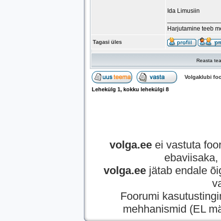
Ida Limusiin
_______________
Harjutamine teeb mei
Tagasi üles
Reasta tea
Volgaklubi f
Lehekülg
1
, kokku lehekülgi
8
volga.ee
ei vastuta foor
ebaviisaka, 
volga.ee
jätab endale õi
v
Foorumi kasutusting
mehhanismid (EL mää