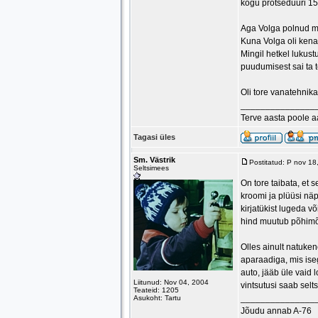
kogu protseduuri 15
Aga Volga polnud me
Kuna Volga oli kenas
Mingil hetkel lukust
puudumisest sai ta t
Oli tore vanatehnika
_______________
Terve aasta poole 
Tagasi üles
Sm. Västrik
Postitatud: P nov 1
Seltsimees
On tore taibata, et s
kroomi ja plüüsi nä
kirjatükist lugeda võ
hind muutub põhimõt
Olles ainult natuke
aparaadiga, mis ise
auto, jääb üle vaid 
Liitunud: Nov 04, 2004
vintsutusi saab selt
Teateid: 1205
_______________
Asukoht: Tartu
Jõudu annab A-76