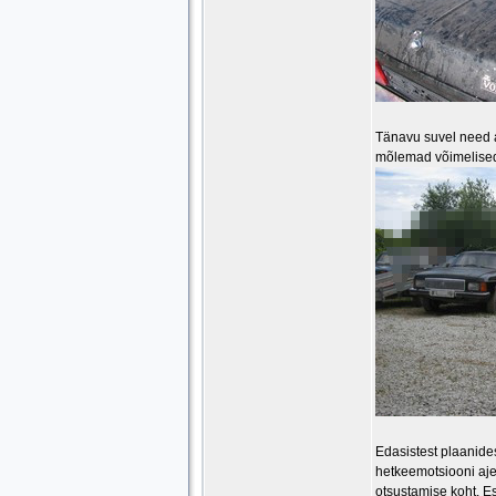
Tänavu suvel need a
mõlemad võimelised 
Edasistest plaanides
hetkeemotsiooni ajel
otsustamise koht. Es