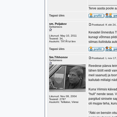
_______________
Terve aasta poole 
Tagasi üles
sm. Poljakov
Postitatud: K okt 24
Seltsimees
Kevadel õnnestus Tu
Liitunud: May 10, 2011
kunagi võhmas pildis
Teateid: 34
Asukoht: TÃ?Â¼ri linn
silmas iluliistuta aut
Tagasi üles
Sm.Tihhonov
Postitatud: L nov 1
Seltsimees
Reedese päeva teine
lähen töölt veidi va
meil saanud) ja toon
kallutab millalgi nä
Kuna Viimsis käivad
"hull" nende seas. V
Liitunud: Nov 08, 2004
pargitud sinisele sa
Teateid: 2787
Asukoht: Telliskivi, Viimsi
oli mugav teha, kun
"Äkki on bensiin ots