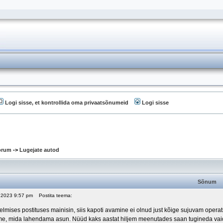
Logi sisse, et kontrollida oma privaatsõnumeid
Logi sisse
oorum
->
Lugejate autod
Sõnum
, 2023 9:57 pm
Postita teema:
mises postituses mainisin, siis kapoti avamine ei olnud just kõige sujuvam operats
e, mida lahendama asun. Nüüd kaks aastat hiljem meenutades saan tugineda vaid f