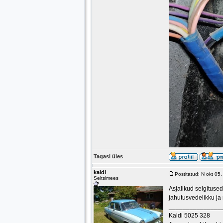
Tagasi üles
kaldi
Postitatud: N okt 05
Seltsimees
Asjalikud selgitused
jahutusvedelikku ja 
_______________
Kaldi 5025 328