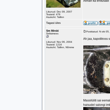
Annan ka ehitusabi
Liitunud: Dec 09, 2007
Teateid: 476
Asukoht: Tallinn
Tagasi üles
Sm Mirski
Postitatud: N okt 05
Seltsimees
Ah jaa, kapotitross 
Liitunud: Nov 06, 2004
Teateid: 1216
Asukoht: Tallinn, Nõmme
Massilüliti sai eema
haisudel salongi im