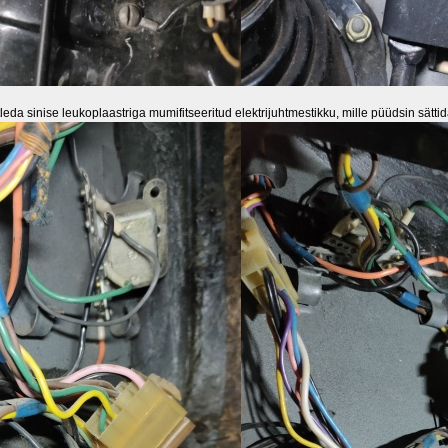
metleda sinise leukoplaastriga mumifitseeritud elektrijuhtmestikku, mille püüdsin sätt