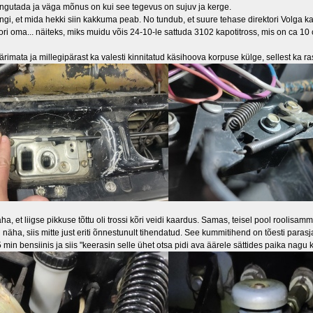
kangutada ja väga mõnus on kui see tegevus on sujuv ja kerge.
ngi, et mida hekki siin kakkuma peab. No tundub, et suure tehase direktori Volga ka
ori oma... näiteks, miks muidu võis 24-10-le sattuda 3102 kapotitross, mis on ca 10
ärimata ja millegipärast ka valesti kinnitatud käsihoova korpuse külge, sellest ka ra
ha, et liigse pikkuse tõttu oli trossi kõri veidi kaardus. Samas, teisel pool roolisam
 näha, siis mitte just eriti õnnestunult tihendatud. See kummitihend on tõesti para
 min bensiinis ja siis "keerasin selle ühet otsa pidi ava äärele sättides paika nagu 