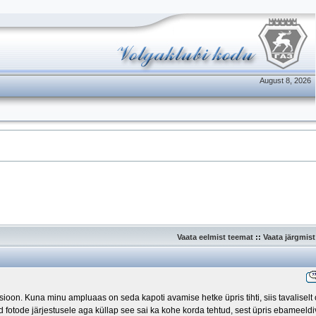
August 8, 2026
Vaata eelmist teemat
::
Vaata järgmis
ioon. Kuna minu ampluaas on seda kapoti avamise hetke üpris tihti, siis tavaliselt
otode järjestusele aga küllap see sai ka kohe korda tehtud, sest üpris ebameeldi