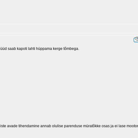
ng nüüd saab kapoti lahti hüppama kerge tõmbega.
selliste avade tihendamine annab olulise parenduse müratõkke osas ja ei lase mooto