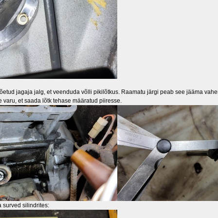
võetud jagaja jalg, et veenduda võlli pikilõtkus. Raamatu järgi peab see jääma vah
 varu, et saada lõtk tehase määratud piiresse.
surved silindrites: