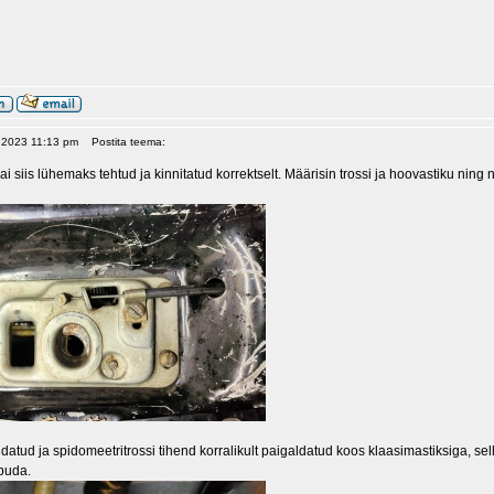
, 2023 11:13 pm
Postita teema:
sai siis lühemaks tehtud ja kinnitatud korrektselt. Määrisin trossi ja hoovastiku ni
ldatud ja spidomeetritrossi tihend korralikult paigaldatud koos klaasimastiksiga, 
buda.