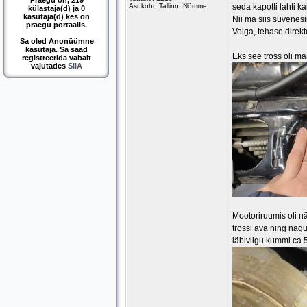
Praegu on, 219
Asukoht: Tallinn, Nõmme
seda kapotti lahti 
külastaja(d) ja 0
kasutaja(d) kes on
Nii ma siis süvenesi
praegu portaalis.
Volga, tehase direkt
Sa oled Anonüümne
kasutaja. Sa saad
Eks see tross oli mä
registreerida vabalt
vajutades
SIIA
Mootoriruumis oli nä
trossi ava ning nagu
läbiviigu kummi ca 5