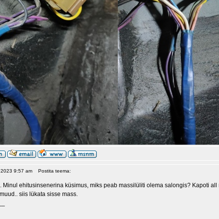
, 2023 9:57 am
Postita teema:
. Minul ehitusinsenerina küsimus, miks peab massilüliti olema salongis? Kapoti all
muud.. siis lükata sisse mass.
__