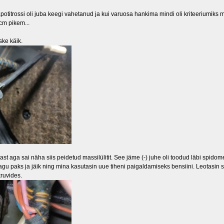
potitrossi oli juba keegi vahetanud ja kui varuosa hankima mindi oli kriteeriumiks 
 cm pikem...
ske käik.
mast aga sai näha siis peidetud massilülitit. See jäme (-) juhe oli toodud läbi spidom
sjagu paks ja jäik ning mina kasutasin uue tiheni paigaldamiseks bensiini. Leotasin 
kruvides.