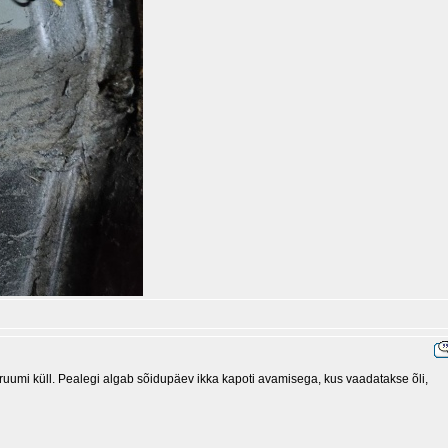
 ruumi küll. Pealegi algab sõidupäev ikka kapoti avamisega, kus vaadatakse õli,