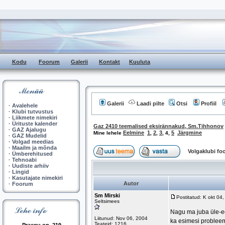
Kodu
Foorum
Galerii
Kontakt
Kuuluta
Galerii
Laadi pilte
Otsi
Profiil
·
Avalehele
·
Klubi tutvustus
·
Liikmete nimekiri
·
Ürituste kalender
Gaz 2410 teemalised eksirännakud, Sm.Tihhonov
·
GAZ Ajalugu
Eelmine
1
2
3
5
Järgmine
Mine lehele
,
,
,
4
,
·
GAZ Mudelid
·
Volgad meedias
·
Maailm ja mõnda
Volgaklubi f
·
Ümberehitused
·
Tehnoabi
·
Uudiste arhiiv
·
Lingid
·
Kasutajate nimekiri
Autor
·
Foorum
Sm Mirski
Postitatud: K okt 04
Seltsimees
Nagu ma juba üle-eel
Liitunud: Nov 06, 2004
ka esimesi probleem
Teateid: 1216