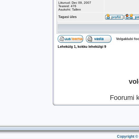
Liitunud: Dec 09, 2007
Teateid: 476
Asukoht: Tallinn
Tagasi üles
Volgaklubi f
Lehekülg
1
, kokku lehekülgi
9
vol
Foorumi k
Copyright © 