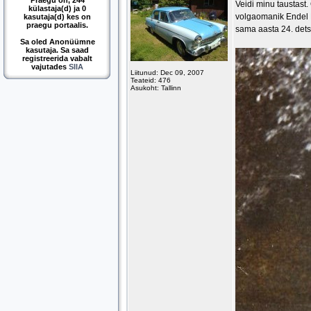
Praegu on, 244
Veidi minu taustast
külastaja(d) ja 0
volgaomanik Endel K
kasutaja(d) kes on
praegu portaalis.
sama aasta 24. detse
Sa oled Anonüümne
kasutaja. Sa saad
registreerida vabalt
vajutades
SIIA
Liitunud: Dec 09, 2007
Teateid: 476
Asukoht: Tallinn