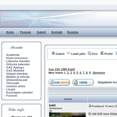
Kodu
Foorum
Galerii
Kontakt
Kuuluta
Galerii
Laadi pilte
Otsi
Profiil
·
Avalehele
·
Klubi tutvustus
·
Liikmete nimekiri
·
Ürituste kalender
·
GAZ Ajalugu
Gaz 21K 1960 Kaldi
·
GAZ Mudelid
2
3
4
5
6
7
8
9
Järgmine
Mine lehele
1
,
,
,
,
,
,
,
,
·
Volgad meedias
·
Maailm ja mõnda
·
Ümberehitused
Volgaklubi f
·
Tehnoabi
·
Uudiste arhiiv
·
Lingid
·
Kasutajate nimekiri
·
Foorum
Autor
kaldi
Postitatud: N dets 2
Seltsimees
Ei ole küll suur kir