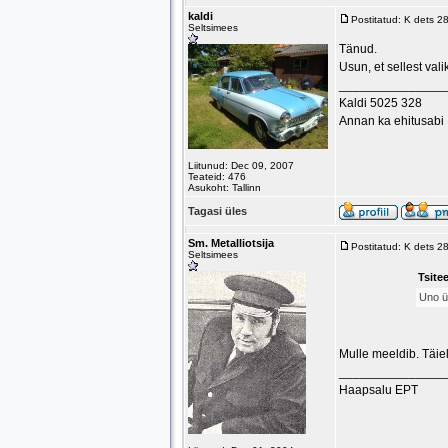
kaldi
Postitatud: K dets 2
Seltsimees
Tänud.
Usun, et sellest vali
_______________
Kaldi 5025 328
Annan ka ehitusabi
Liitunud: Dec 09, 2007
Teateid: 476
Asukoht: Tallinn
Tagasi üles
Sm. Metalliotsija
Postitatud: K dets 2
Seltsimees
Tsitee
Uno üt
Mulle meeldib. Täie
_______________
Haapsalu EPT