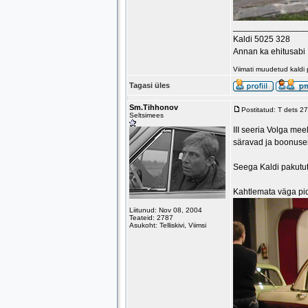
_______________
Kaldi 5025 328
Annan ka ehitusabi
Viimati muudetud kaldi
Tagasi üles
Sm.Tihhonov
Postitatud: T dets 2
Seltsimees
III seeria Volga me
säravad ja boonuse
Seega Kaldi pakutute
Kahtlemata väga pid
Liitunud: Nov 08, 2004
Teateid: 2787
Asukoht: Telliskivi, Viimsi