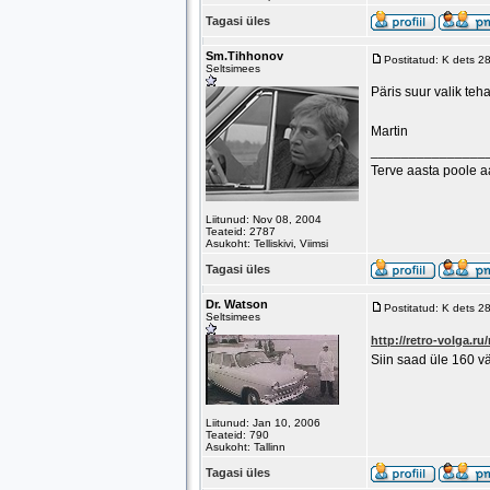
Tagasi üles
Sm.Tihhonov
Postitatud: K dets 2
Seltsimees
Päris suur valik teh
Martin
_______________
Terve aasta poole 
Liitunud: Nov 08, 2004
Teateid: 2787
Asukoht: Telliskivi, Viimsi
Tagasi üles
Dr. Watson
Postitatud: K dets 2
Seltsimees
http://retro-volga.ru/
Siin saad üle 160 v
Liitunud: Jan 10, 2006
Teateid: 790
Asukoht: Tallinn
Tagasi üles