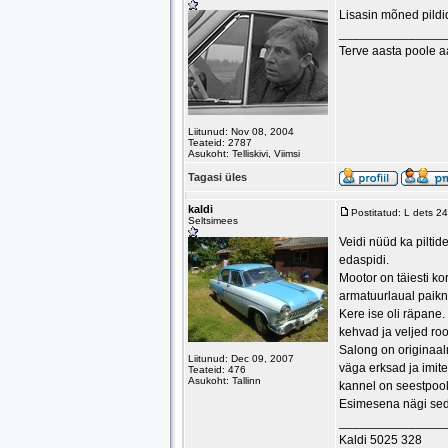
Lisasin mõned pildi
_______________
Terve aasta poole 
Liitunud: Nov 08, 2004
Teateid: 2787
Asukoht: Telliskivi, Viimsi
Tagasi üles
kaldi
Postitatud: L dets 2
Seltsimees
Veidi nüüd ka piltid
edaspidi.
Mootor on täiesti k
armatuurlaual paikn
Kere ise oli räpane.
kehvad ja veljed ro
Salong on originaaln
Liitunud: Dec 09, 2007
väga erksad ja imit
Teateid: 476
Asukoht: Tallinn
kannel on seestpoo
Esimesena nägi seda
_______________
Kaldi 5025 328