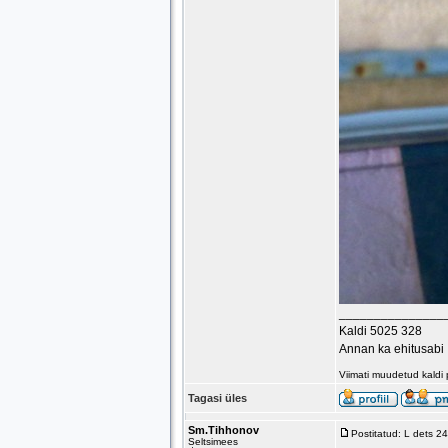
_______________
Kaldi 5025 328
Annan ka ehitusabi
Viimati muudetud kaldi
Tagasi üles
Sm.Tihhonov
Postitatud: L dets 2
Seltsimees