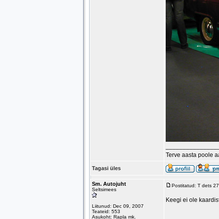
_______________
Terve aasta poole 
Tagasi üles
Sm. Autojuht
Postitatud: T dets 2
Seltsimees
Keegi ei ole kaardis
Liitunud: Dec 09, 2007
Teateid: 553
Asukoht: Rapla mk.