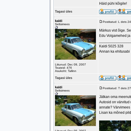
Häid pühi kõigile!
Tagasi üles
kaldi
Postitatud: L dets 2
Seltsimees
Märkus vist õige. Se
Edu Volgamehed ja v
_______________
Kaldi 5025 328
Annan ka ehitusabi
Liitunud: Dec 09, 2007
Teateid: 476
Asukoht: Tallinn
Tagasi üles
kaldi
Postitatud: T dets 2
Seltsimees
Jätkan oma meenutusi
Autosid on värvitud 
annate? Värvimees 
Lisan ka mõned pild
Liitunud: Dec 09, 2007