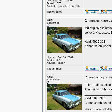
Liitunud: Dec 01, 2004
Teateid: 575
Asukoht: Käesalu, Keila vald
Tagasi üles
kaldi
Postitatud: K dets 2
Seltsimees
Muidugi täiesti oma
veljevärvi seostest
_______________
Kaldi 5025 328
Annan ka ehitusabi
Liitunud: Dec 09, 2007
Teateid: 476
Asukoht: Tallinn
Tagasi üles
kaldi
Postitatud: E jaan 0
Seltsimees
Ei tea, kuidas teis
Aitab mind Tihhonov.
_______________
Kaldi 5025 328
Annan ka ehitusabi
Viimati muudetud kaldi