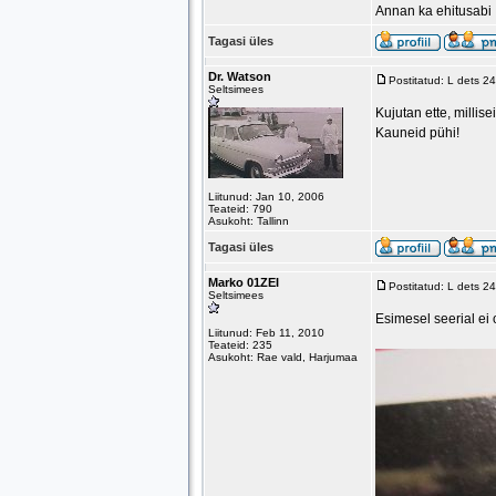
Annan ka ehitusabi
Tagasi üles
Dr. Watson
Postitatud: L dets 2
Seltsimees
Kujutan ette, millis
Kauneid pühi!
Liitunud: Jan 10, 2006
Teateid: 790
Asukoht: Tallinn
Tagasi üles
Marko 01ZEI
Postitatud: L dets 2
Seltsimees
Esimesel seerial ei
Liitunud: Feb 11, 2010
Teateid: 235
Asukoht: Rae vald, Harjumaa