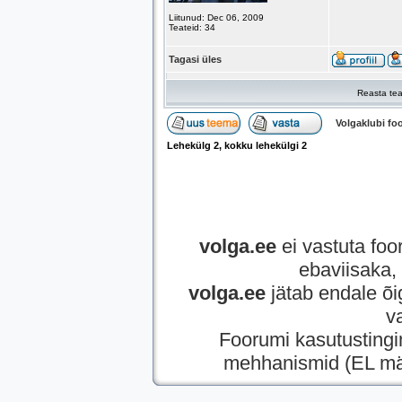
Liitunud: Dec 06, 2009
Teateid: 34
Tagasi üles
Reasta tea
Volgaklubi f
Lehekülg
2
, kokku lehekülgi
2
volga.ee
ei vastuta foor
ebaviisaka, 
volga.ee
jätab endale õi
v
Foorumi kasutusting
mehhanismid (EL mää