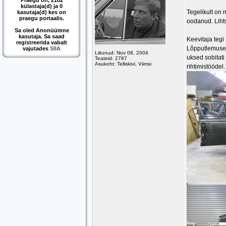
Praegu on, 2102
külastaja(d) ja 0
Tegelikult on
kasutaja(d) kes on
praegu portaalis.
oodanud. Lihts
Sa oled Anonüümne
kasutaja. Sa saad
Keevitaja tegi
registreerida vabalt
Lõpputlemusena
vajutades
SIIA
Liitunud: Nov 08, 2004
uksed sobitati 
Teateid: 2787
Asukoht: Telliskivi, Viimsi
rihtimistöödel.