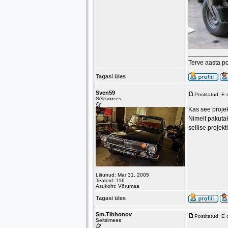
___________
Terve aasta p
Tagasi üles
Sven59
Postitatud: E
Seltsimees
Kas see projek
Nimelt pakutak
sellise projek
Liitunud: Mar 31, 2005
Teateid: 116
Asukoht: Võrumaa
Tagasi üles
Sm.Tihhonov
Postitatud: E
Seltsimees