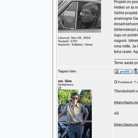
Projekt on poo
Hetkel on ta 
Sellist projekt
analoogne Gaz
ilmselt kehvem
lähtematerjal 
lugu on polst
Liitunud: Nov 08, 2004
nagunii. Istme
Teateid: 2787
Asukoht: Telliskivi, Viimsi
oma mitte. Ja k
teha raske. Ag
___________
Terve aasta p
Tagasi üles
sm. Siim
Postitatud: T
Seltsimees
Tõenäoliselt o
https://auto.r
või
https://auto.r