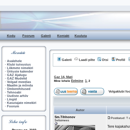
Kodu
Foorum
Galerii
Kontakt
Kuuluta
Galerii
Laadi pilte
Otsi
Profiil
·
Avalehele
·
Klubi tutvustus
·
Liikmete nimekiri
·
Ürituste kalender
·
GAZ Ajalugu
Gaz 14, Mati
·
GAZ Mudelid
Eelmine
1
Mine lehele
,
2
·
Volgad meedias
·
Maailm ja mõnda
·
Ümberehitused
Volgaklubi f
·
Tehnoabi
·
Uudiste arhiiv
·
Lingid
·
Kasutajate nimekiri
·
Foorum
Autor
Sm.Tihhonov
Postitatud: T
Seltsimees
Tere kajakahuv