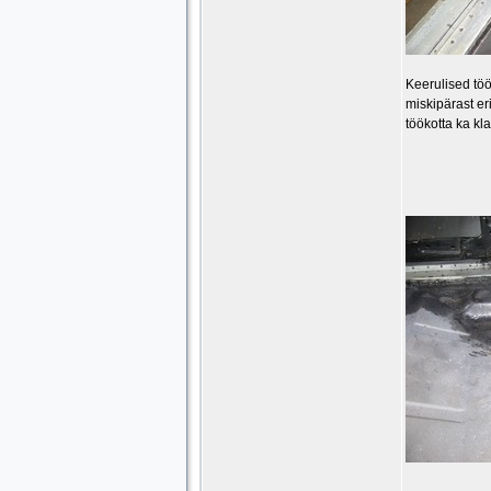
Keerulised töö
miskipärast er
töökotta ka kla