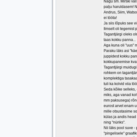
Nagu sm. Mirski vara
palju haruldasem! Nii
Andrus, Siim, Watson
ei tööta!
Ja siis lõpuks see v
Ilmselt oli tegemist
Tagantjärgi oleks o
taas kokku panna...
Aga kuna oli "uus" m
Paraku läks asi "käe
juppidest kokku pand
kokkupanemise kvali
Tagantjärgi muidugi
rohkem on tagantjärg
komplektiga tasakaal
tuli ka kolvid viia 
Seda kõike selleks, 
miks, aga vanad kol
mm paksusega) rõnga
eurost arvet enam u
mille otsustasime so
külas ja andis head 
ning "nüriks".
Nii läks pool suve 
"pingelisele" graafi