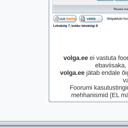
Reasta tea
Volgaklubi f
Lehekülg
7
, kokku lehekülgi
8
volga.ee
ei vastuta foor
ebaviisaka, 
volga.ee
jätab endale õi
v
Foorumi kasutusting
mehhanismid (EL mää