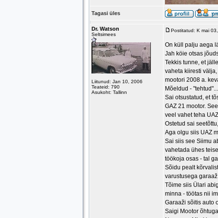
Tagasi üles
Dr. Watson
Postitatud: K mai 0
Seltsimees
On küll palju aega l
Jah köie otsas jõud
Tekkis tunne, et jäll
vaheta kiiresti välj
mootori 2008 a. kev
Liitunud: Jan 10, 2006
Teateid: 790
Mõeldud - "tehtud"...
Asukoht: Tallinn
Sai otsustatud, et t
GAZ 21 mootor. See 
veel vahet teha UAZ 
Ostetud sai seetõttu
Aga olgu siis UAZ mo
Sai siis see Siimu a
vahetada ühes teises
töökoja osas - tal g
Sõidu pealt kõrvalis
varustusega garaaž
Tõime siis Ülari abi
minna - töötas nii im
Garaaži sõitis auto 
Saigi Mootor õhtuga 