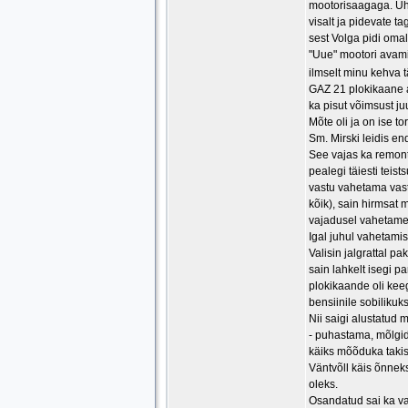
mootorisaagaga. Ühtpi
visalt ja pidevate t
sest Volga pidi omal
"Uue" mootori avami
ilmselt minu kehva t
GAZ 21 plokikaane 
ka pisut võimsust j
Mõte oli ja on ise to
Sm. Mirski leidis en
See vajas ka remonti
pealegi täiesti teis
vastu vahetama vast
kõik), sain hirmsat m
vajadusel vahetame r
Igal juhul vahetamis
Valisin jalgrattal p
sain lahkelt isegi p
plokikaande oli kee
bensiinile sobilikuk
Nii saigi alustatud
- puhastama, mõlgid 
käiks mõõduka takist
Väntvõll käis õnneks
oleks.
Osandatud sai ka va