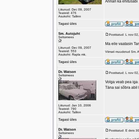
Annan ka ehitusabi
Liitunud: Dec 09, 2007
Teateid: 476
Asukoht: Tallinn
Tagasi üles
Sm. Autojuht
Postitatud: L nov 0
Seltsimees
Ma eile vaatasin Tar
Liitunud: Dec 09, 2007
Teateid: 553
Viimati muudetud Sm. A
Asukoht: Rapla mk.
Tagasi üles
Dr. Watson
Postitatud: L nov 0
Seltsimees
Volga veab pea iga p
Täna sai sõbra abil 
Liitunud: Jan 10, 2006
Teateid: 790
Asukoht: Tallinn
Tagasi üles
Dr. Watson
Postitatud: E dets 
Seltsimees