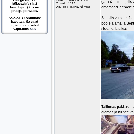
Praegu on, 396
Liitunud: Nov 06, 2004
garaaži minna, siis
külastaja(d) ja 2
Teateid: 1216
Asukoht: Tallinn, Nõmme
omamoodi eepose e
kasutaja(d) kes on
praegu portaalis.
Siin siis viimane fo
Sa oled Anonüümne
kasutaja. Sa saad
poole ajama ja Bentle
registreerida vabalt
sisse kallatakse.
vajutades
SIIA
Tallinnas pakkusin l
olemas ja nii see ko