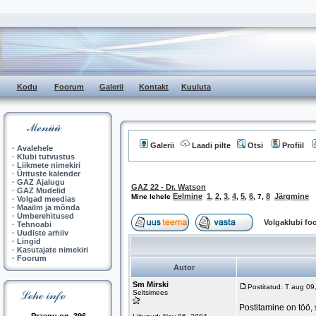
Kodu
Foorum
Galerii
Kontakt
Kuuluta
Galerii
Laadi pilte
Otsi
Profiil
·
Avalehele
·
Klubi tutvustus
·
Liikmete nimekiri
·
Ürituste kalender
·
GAZ Ajalugu
GAZ 22 - Dr. Watson
·
GAZ Mudelid
Eelmine
1
2
3
4
5
6
8
Järgmine
Mine lehele
,
,
,
,
,
,
7
,
·
Volgad meedias
·
Maailm ja mõnda
·
Ümberehitused
Volgaklubi f
·
Tehnoabi
·
Uudiste arhiiv
·
Lingid
·
Kasutajate nimekiri
·
Foorum
Autor
Sm Mirski
Postitatud: T aug 0
Seltsimees
Postitamine on töö,