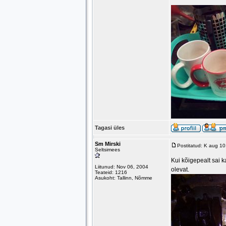
Tagasi üles
Sm Mirski
Postitatud: K aug 1
Seltsimees
Kui kõigepealt sai k
Liitunud: Nov 06, 2004
olevat.
Teateid: 1216
Asukoht: Tallinn, Nõmme