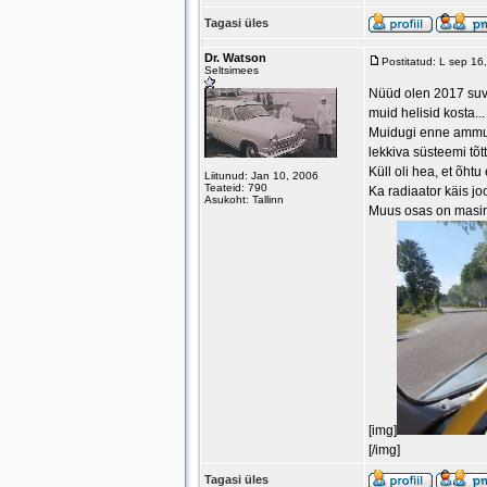
Tagasi üles
Dr. Watson
Postitatud: L sep 1
Seltsimees
Nüüd olen 2017 suv
muid helisid kosta..
Muidugi enne ammu u
lekkiva süsteemi tõ
Küll oli hea, et õhtu
Liitunud: Jan 10, 2006
Teateid: 790
Ka radiaator käis j
Asukoht: Tallinn
Muus osas on masin 
[img]
[/img]
Tagasi üles