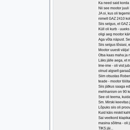
Ka need said korda p
Nii see mootor juul
JA oi, kus oli tegemi
nimelt GAZ 2410 koll
Siis selgus, et GAZ 2
Küll oli kurb - uueks
oligi aeg mootor käi
Aga võta näpust. Se
Siis selgus tõsiasi, 
Mootor uuesti välja!
Otsa kaas maha ja nu
Läks jälle aega, et 
Ime-ime - oli vist j
olnud algselt garaaž
Siim otsustas Robert
teade - mootor tööta
Siis jätkus saaga ed
mehhanism on 90 kraa
See oli teema, kuid
Sm. Mirski keevitas 
Lõpuks siis oli proov
Kuid käis miskit kaht
Sai veelkord klapika
masina sõitma - oli
TIKS jäi...