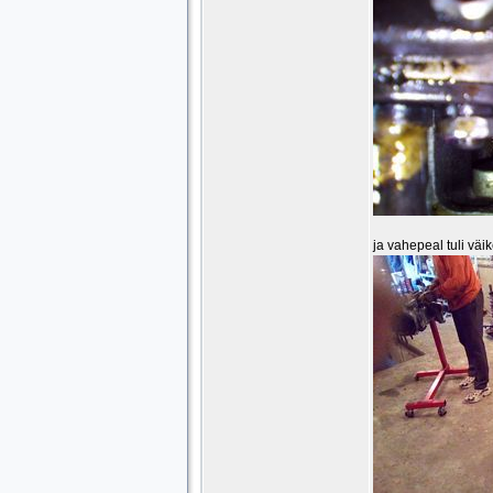
ja vahepeal tuli vä