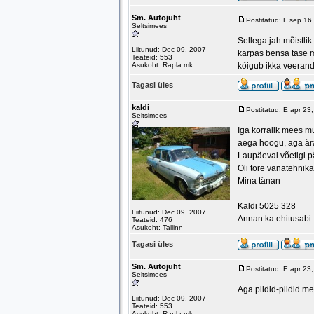
Sm. Autojuht
Postitatud: L sep 1
Seltsimees
Sellega jah mõistlik
Liitunud: Dec 09, 2007
karpas bensa tase mo
Teateid: 553
Asukoht: Rapla mk.
kõigub ikka veeran
Tagasi üles
kaldi
Postitatud: E apr 2
Seltsimees
Iga korralik mees mu
aega hoogu, aga ära 
Laupäeval võetigi pä
Oli tore vanatehnika
Mina tänan
_______________
Kaldi 5025 328
Liitunud: Dec 09, 2007
Annan ka ehitusabi
Teateid: 476
Asukoht: Tallinn
Tagasi üles
Sm. Autojuht
Postitatud: E apr 2
Seltsimees
Aga pildid-pildid m
Liitunud: Dec 09, 2007
Teateid: 553
Asukoht: Rapla mk.