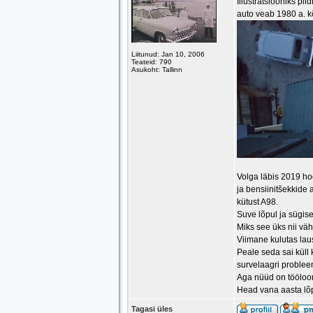
Illustratsiooniks pil
auto veab 1980 a. k
Liitunud: Jan 10, 2006
Teateid: 790
Asukoht: Tallinn
Volga läbis 2019 h
ja bensiinitšekkide 
kütust A98.
Suve lõpul ja sügise
Miks see üks nii väh
Viimane kulutas lau
Peale seda sai küll
survelaagri problee
Aga nüüd on tööloom
Head vana aasta lõ
Tagasi üles