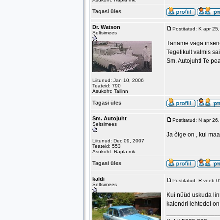
Tagasi üles
Dr. Watson
Postitatud: K apr 25
Seltsimees
Täname väga inseneri
Tegelikult valmis sa
Sm. Autojuht! Te pea
Liitunud: Jan 10, 2006
Teateid: 790
Asukoht: Tallinn
Tagasi üles
Sm. Autojuht
Postitatud: N apr 26
Seltsimees
Ja õige on , kui maa
Liitunud: Dec 09, 2007
Teateid: 553
Asukoht: Rapla mk.
Tagasi üles
kaldi
Postitatud: R veeb 
Seltsimees
Kui nüüd uskuda linn
kalendri lehtedel on
_______________