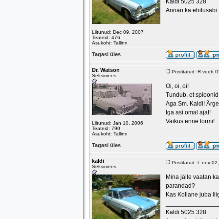
Kaldi 5025 328
Annan ka ehitusabi
Liitunud: Dec 09, 2007
Teateid: 476
Asukoht: Tallinn
Tagasi üles
Dr. Watson
Postitatud: R veeb 
Seltsimees
Oi, oi, oi!
Tundub, et spioonid 
Aga Sm. Kaldi! Ärge 
Iga asi omal ajal!
Vaikus enne tormi!
Liitunud: Jan 10, 2006
Teateid: 790
Asukoht: Tallinn
Tagasi üles
kaldi
Postitatud: L nov 0
Seltsimees
Mina jälle vaatan ka
parandad?
Kas Kollane juba li
_______________
Kaldi 5025 328