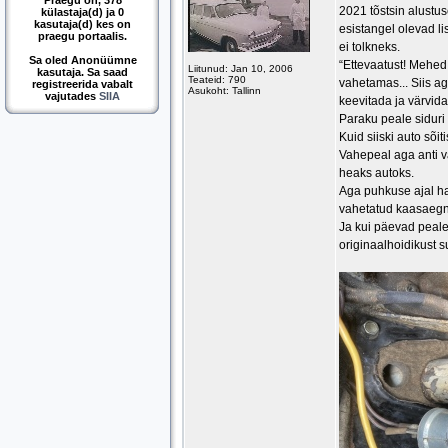
Praegu on, 378
2021 tõstsin alustus
külastaja(d) ja 0
kasutaja(d) kes on
esistangel olevad li
praegu portaalis.
ei tolkneks.
Sa oled Anonüümne
“Ettevaatust! Mehed 
Liitunud: Jan 10, 2006
kasutaja. Sa saad
Teateid: 790
vahetamas... Siis a
registreerida vabalt
Asukoht: Tallinn
vajutades
SIIA
keevitada ja värvid
Paraku peale siduri 
Kuid siiski auto sõiti
Vahepeal aga anti vä
heaks autoks.
Aga puhkuse ajal hak
vahetatud kaasaegne
Ja kui päevad peale 
originaalhoidikust s