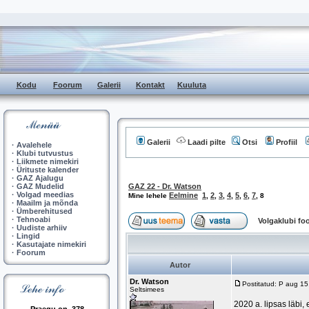
Kodu
Foorum
Galerii
Kontakt
Kuuluta
Galerii
Laadi pilte
Otsi
Profiil
·
Avalehele
·
Klubi tutvustus
·
Liikmete nimekiri
·
Ürituste kalender
·
GAZ Ajalugu
·
GAZ Mudelid
GAZ 22 - Dr. Watson
·
Volgad meedias
Eelmine
1
2
3
4
5
6
7
Mine lehele
,
,
,
,
,
,
,
8
·
Maailm ja mõnda
·
Ümberehitused
·
Tehnoabi
Volgaklubi f
·
Uudiste arhiiv
·
Lingid
·
Kasutajate nimekiri
·
Foorum
Autor
Dr. Watson
Postitatud: P aug 1
Seltsimees
2020 a. lipsas läbi,