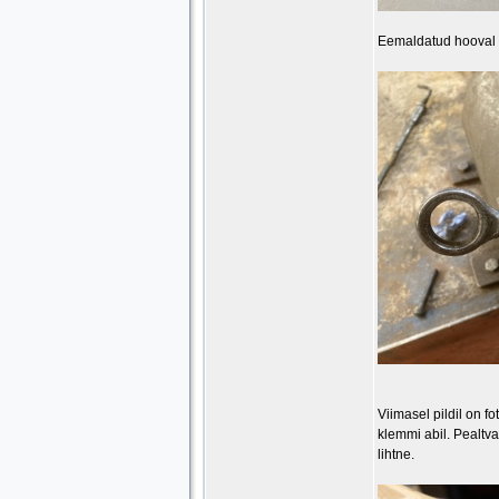
Eemaldatud hooval o
Viimasel pildil on fo
klemmi abil. Pealtv
lihtne.