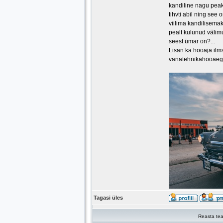
kandiline nagu peak
tihvti abil ning se
viilima kandilisemak
pealt kulunud välim
seest ümar on?...
Lisan ka hooaja ilm
vanatehnikahooaeg 
Tagasi üles
Reasta tea