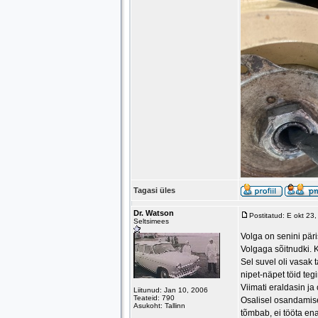
Tagasi üles
Dr. Watson
Postitatud: E okt 23
Seltsimees
Volga on senini päri
Volgaga sõitnudki. 
Sel suvel oli vasak
nipet-näpet töid te
Viimati eraldasin ja
Liitunud: Jan 10, 2006
Teateid: 790
Osalisel osandamisel
Asukoht: Tallinn
tõmbab, ei tööta en