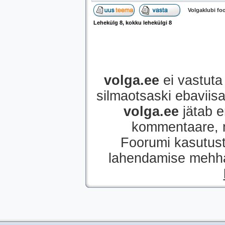
Volgaklubi f
Lehekülg
8
, kokku lehekülgi
8
volga.ee
ei vastuta 
silmaotsaski ebaviisak
volga.ee
jätab e
kommentaare, mi
Foorumi kasutust
lahendamise mehhan