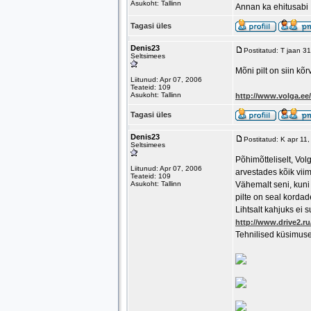
Asukoht: Tallinn
Annan ka ehitusabi
Tagasi üles
Denis23
Postitatud: T jaan 3
Seltsimees
Mõni pilt on siin kõ
Liitunud: Apr 07, 2006
Teateid: 109
Asukoht: Tallinn
http://www.volga.e
Tagasi üles
Denis23
Postitatud: K apr 11
Seltsimees
Põhimõtteliselt, Vo
Liitunud: Apr 07, 2006
arvestades kõik vii
Teateid: 109
Asukoht: Tallinn
Vähemalt seni, kuni
pilte on seal kordad
Lihtsalt kahjuks ei 
http://www.drive2.r
Tehnilised küsimuse