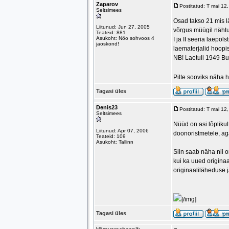
Zaparov
Postitatud: T mai 1
Seltsimees
Osad takso 21 mis l
Liitunud: Jun 27, 2005
võrgus müügil näht
Teateid: 881
Asukoht: Nõo sohvoos 4
I ja II seeria laepo
jaoskond!
laematerjalid hoopis
NB! Laetuli 1949 Bu
Pilte sooviks näha
Tagasi üles
Denis23
Postitatud: T mai 12
Seltsimees
Nüüd on asi lõplikul
Liitunud: Apr 07, 2006
doonoristmetele, aga
Teateid: 109
Asukoht: Tallinn
Siin saab näha nii or
kui ka uued originaa
originaaliläheduse j
[/img]
Tagasi üles