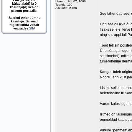
Praegu on, 222
Liitunud: Apr 07, 2006
külastaja(d) ja 0
Teateid: 109
kasutaja(d) kes on
Asukoht: Tallinn
praegu portaalis.
See tähendab see, 
Sa oled Anonüümne
kasutaja. Sa saad
Ohh see oli ikka õud
registreerida vabalt
vajutades
SIIA
lisaks sellele, terv
ning siis appi tuli 
Tööd tellisin polste
Ühe sõnaga, tegemis
seltsimehel), millel
tumeroheline derman
Kangas tuleb origina
Noore Tehnikust jääki
Lisaks sellele pannak
heleroheline fliiskan
Varem kulus lugemat
Istmed on täisorigi
õmmeldud katetega)
Ainuke "pehmelt" eba