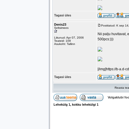
Tagasi üles
Denis23
Postitatud: K sep 1
Seltsimees
Nii palju huvitavat,
Liitunud: Apr 07, 2006
500pcs:)))
Teateid: 109
Asukoht: Tallinn
[/img]https://b-a.d-
Tagasi üles
Reasta tea
Volgaklubi f
Lehekülg
1
, kokku lehekülgi
1