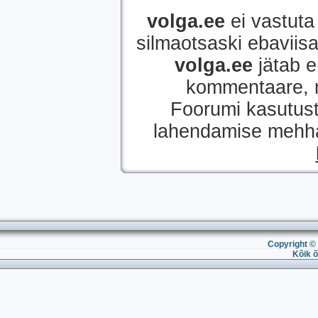
volga.ee
ei vastuta 
silmaotsaski ebaviisak
volga.ee
jätab e
kommentaare, mi
Foorumi kasutust
lahendamise mehhan
Copyright © 
Kõik õ