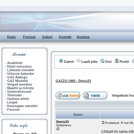
Kodu
Foorum
Galerii
Kontakt
Kuuluta
Galerii
Laadi pilte
Otsi
Profiil
·
Avalehele
·
Klubi tutvustus
·
Liikmete nimekiri
·
Ürituste kalender
·
GAZ Ajalugu
·
GAZ Mudelid
GAZ21I 1960 - Denis23
·
Volgad meedias
·
Maailm ja mõnda
·
Ümberehitused
·
Tehnoabi
Volgaklubi f
·
Uudiste arhiiv
·
Lingid
·
Kasutajate nimekiri
·
Foorum
Autor
Denis23
Postitatud: R mai 0
Seltsimees
Lihtsalt nii sama in