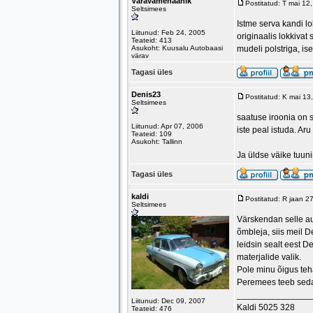
Väravamehaanik
Postitatud: T mai 1
Seltsimees
Istme serva kandi 
Liitunud: Feb 24, 2005
originaalis lokkivat
Teateid: 413
Asukoht: Kuusalu Autobaasi
mudeli polstriga, is
värav
Tagasi üles
Denis23
Postitatud: K mai 1
Seltsimees
saatuse iroonia on s
Liitunud: Apr 07, 2006
iste peal istuda. Ar
Teateid: 109
Asukoht: Tallinn
Ja üldse väike tuuni
Tagasi üles
kaldi
Postitatud: R jaan 2
Seltsimees
Värskendan selle au
õmbleja, siis meil D
leidsin sealt eest D
materjalide valik.
Pole minu õigus teha
Peremees teeb sed
_______________
Liitunud: Dec 09, 2007
Kaldi 5025 328
Teateid: 476