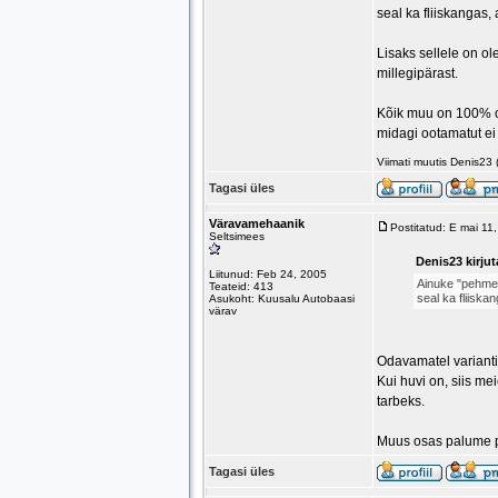
seal ka fliiskangas, 
Lisaks sellele on ol
millegipärast.
Kõik muu on 100% ori
midagi ootamatut ei 
Viimati muutis Denis23
Tagasi üles
Väravamehaanik
Postitatud: E mai 1
Seltsimees
Denis23 kirjut
Liitunud: Feb 24, 2005
Ainuke "pehmelt
Teateid: 413
seal ka fliiskan
Asukoht: Kuusalu Autobaasi
värav
Odavamatel variantide
Kui huvi on, siis me
tarbeks.
Muus osas palume pi
Tagasi üles