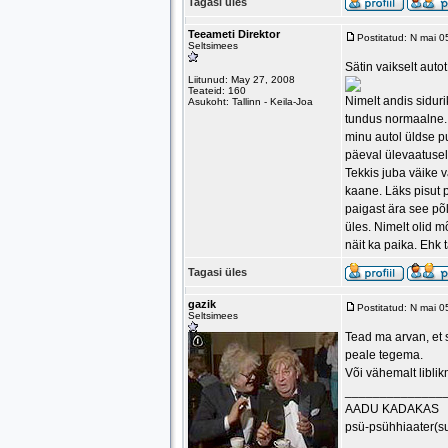
Tagasi üles
Teeameti Direktor
Postitatud: N mai 
Seltsimees
Sätin vaikselt autot
Liitunud: May 27, 2008
Teateid: 160
Nimelt andis siduri
Asukoht: Tallinn - Keila-Joa
tundus normaalne. 
minu autol üldse pu
päeval ülevaatusele
Tekkis juba väike 
kaane. Läks pisut 
paigast ära see põl
üles. Nimelt olid m
näit ka paika. Ehk 
Tagasi üles
gazik
Postitatud: N mai 
Seltsimees
Tead ma arvan, et s
peale tegema.
Või vähemalt libli
______________
AADU KADAKAS
psü-psühhiaater(s