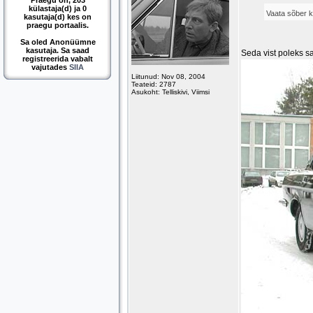
Praegu on, 203
külastaja(d) ja 0
Vaata sõber k
kasutaja(d) kes on
praegu portaalis.
Sa oled Anonüümne
kasutaja. Sa saad
Seda vist poleks 
registreerida vabalt
vajutades
SIIA
Liitunud: Nov 08, 2004
Teateid: 2787
Asukoht: Telliskivi, Viimsi