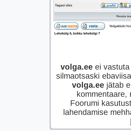
Tagasi üles
Reasta tea
Volgaklubi f
Lehekülg
6
, kokku lehekülgi
7
volga.ee
ei vastuta 
silmaotsaski ebaviisak
volga.ee
jätab e
kommentaare, mi
Foorumi kasutust
lahendamise mehhan