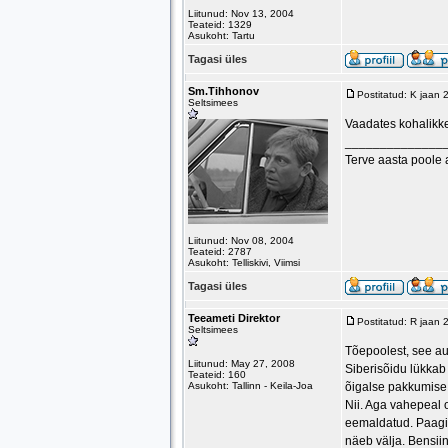
Liitunud: Nov 13, 2004
Teateid: 1329
Asukoht: Tartu
Tagasi üles
Sm.Tihhonov
Postitatud: K jaan
Seltsimees
Vaadates kohalikke
______________
Terve aasta poole
Liitunud: Nov 08, 2004
Teateid: 2787
Asukoht: Telliskivi, Viimsi
Tagasi üles
Teeameti Direktor
Postitatud: R jaan
Seltsimees
Tõepoolest, see aut
Liitunud: May 27, 2008
Siberisõidu lükkab 
Teateid: 160
Asukoht: Tallinn - Keila-Joa
õigalse pakkumise 
Nii. Aga vahepeal o
eemaldatud. Paagi j
näeb välja. Bensiin