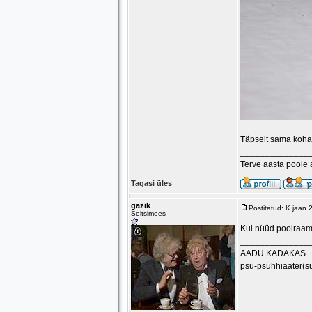
Täpselt sama koha p
______________
Terve aasta poole
Tagasi üles
gazik
Postitatud: K jaan
Seltsimees
Kui nüüd poolraam 
______________
AADU KADAKAS
psü-psühhiaater(s