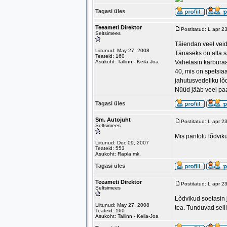
Tagasi üles
Teeameti Direktor
Postitatud: L apr 
Seltsimees
Täiendan veel veid
Liitunud: May 27, 2008
Tänaseks on alla s
Teateid: 160
Asukoht: Tallinn - Keila-Joa
Vahetasin karburaat
40, mis on spetsiaa
jahutusvedeliku lõ
Nüüd jääb veel paa
Tagasi üles
Sm. Autojuht
Postitatud: L apr 
Seltsimees
Mis päritolu lõdvi
Liitunud: Dec 09, 2007
Teateid: 553
Asukoht: Rapla mk.
Tagasi üles
Teeameti Direktor
Postitatud: L apr 
Seltsimees
Lõdvikud soetasin j
Liitunud: May 27, 2008
tea. Tunduvad selli
Teateid: 160
Asukoht: Tallinn - Keila-Joa