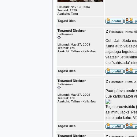
Liitunud: Nov 13, 2004
Teateid: 1329
Asukoht: Tartu
Tagasi üles
Teeameti Direktor
Postitatud: N mai 
Seltsimees
Oeh. Jah. Seda moo
Liitunud: May 27, 2008
Kuna auto vajas pea
Teateid: 160
Asukoht: Tallinn - Keila-Joa
asjadega tegeleda.
vaatasin, et ilukil
üle "sahistada" ning
Tagasi üles
Teeameti Direktor
Postitatud: R mai 
Seltsimees
Paar päeva peale s
Liitunud: May 27, 2008
uue karburaatori väl
Teateid: 160
Asukoht: Tallinn - Keila-Joa
Tegin proovisõidu j
asi minu jaoks. Pe
teine auto kohe. V
Tagasi üles
Teeameti Direktor
Postitatud: E aug 