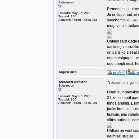
Seltsimees
Remondin ja toimet
Liitunud: May 27, 2008
Ju on leppinud, et 
Teateid: 160
Asukoht: Tallinn - Keila-Joa
suvehommikul, kui o
mugav on kahekesi 
Ühtlasi said külg
aastatega korraliku
on päris kole seal 
enam Volgaga uuest
uue peegli eest. No
Tagasi üles
Teeameti Direktor
Postitatud: E jaan
Seltsimees
Lisan autopäevikus
Liitunud: May 27, 2008
31. detsembril pani
Teateid: 160
Asukoht: Tallinn - Keila-Joa
tunda andsid. Esim
jaoks hunniku uusi 
teaksin, mis vahet
võiks nullist alus
Ühtlasi on veel soe
eelmisel sügisel.