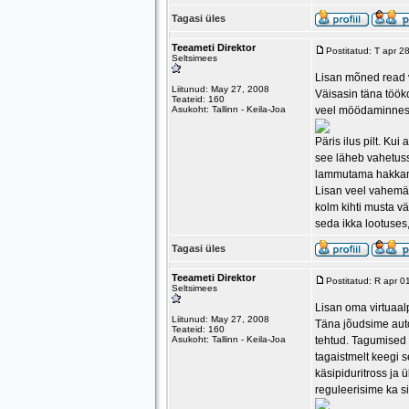
Tagasi üles
Teeameti Direktor
Postitatud: T apr 
Seltsimees
Lisan mõned read 
Liitunud: May 27, 2008
Väisasin täna töök
Teateid: 160
Asukoht: Tallinn - Keila-Joa
veel möödaminnes 
Päris ilus pilt. Kui
see läheb vahetusse
lammutama hakkama
Lisan veel vahemärk
kolm kihti musta vä
seda ikka lootuses
Tagasi üles
Teeameti Direktor
Postitatud: R apr 
Seltsimees
Lisan oma virtuaa
Liitunud: May 27, 2008
Täna jõudsime autog
Teateid: 160
Asukoht: Tallinn - Keila-Joa
tehtud. Tagumised 
tagaistmelt keegi se
käsipiduritross ja 
reguleerisime ka si