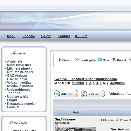
Kodu
Foorum
Galerii
Kontakt
Kuuluta
Galerii
Laadi pilte
Otsi
Profiil
·
Avalehele
·
Klubi tutvustus
·
Liikmete nimekiri
·
Ürituste kalender
·
GAZ Ajalugu
·
GAZ Mudelid
GAZ 2410 Teeameti must esindussedaan
·
Volgad meedias
Eelmine
1
2
3
4
5
7
Järgmine
Mine lehele
,
,
,
,
,
6
,
·
Maailm ja mõnda
·
Ümberehitused
·
Tehnoabi
Volgaklubi f
·
Uudiste arhiiv
·
Lingid
·
Kasutajate nimekiri
·
Foorum
Autor
Sm.Tihhonov
Postitatud: K jaan
Seltsimees
Sm. Autojuht