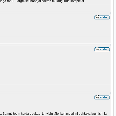
dega rahul. Järgmisel hooajal soetan muidugi uue komplekti.
. Samuti tegin korda udukad. Lihvisin täielikult metallini puhtaks, kruntisin ja