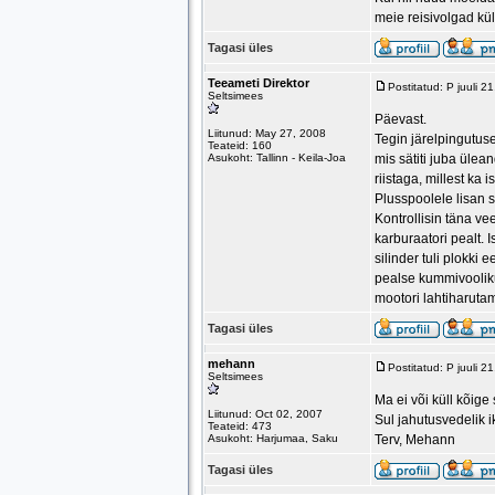
meie reisivolgad küll
Tagasi üles
Teeameti Direktor
Postitatud: P juuli 
Seltsimees
Päevast.
Liitunud: May 27, 2008
Tegin järelpingutus
Teateid: 160
Asukoht: Tallinn - Keila-Joa
mis sätiti juba ülea
riistaga, millest ka 
Plusspoolele lisan s
Kontrollisin täna ve
karburaatori pealt. 
silinder tuli plokki
pealse kummivooliku 
mootori lahtiharutam
Tagasi üles
mehann
Postitatud: P juuli 
Seltsimees
Ma ei või küll kõig
Liitunud: Oct 02, 2007
Sul jahutusvedelik i
Teateid: 473
Asukoht: Harjumaa, Saku
Terv, Mehann
Tagasi üles