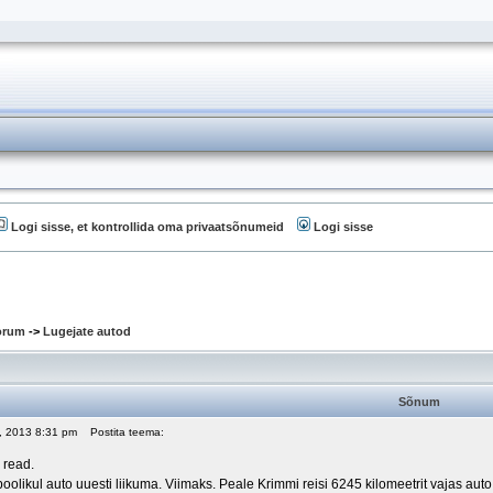
Logi sisse, et kontrollida oma privaatsõnumeid
Logi sisse
oorum
->
Lugejate autod
Sõnum
14, 2013 8:31 pm
Postita teema:
 read.
olikul auto uuesti liikuma. Viimaks. Peale Krimmi reisi 6245 kilomeetrit vajas au