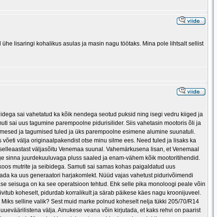
ühe lisaringi kohalikus asulas ja masin nagu töötaks. Mina pole lihtsalt sellist
ilidega sai vahetatud ka kõik nendega seotud puksid ning isegi vedru kiiged ja
ti sai uus tagumine parempoolne pidurisilider. Siis vahetasin mootoris õli ja
 esimesed ja tagumised tuled ja üks parempoolne esimene alumine suunatuli.
võeti välja originaalpakendist otse minu silme ees. Need tuled ja lisaks ka
elleaastast väljasõitu Venemaa suunal. Vahemärkusena lisan, et Venemaal
e sinna juurdekuuluvaga pluss saaled ja enam-vähem kõik mootoritihendid.
ti koos mutrite ja seibidega. Samuti sai samas kohas paigaldatud uus
igaldada ka uus generaatori harjakomlekt. Nüüd vajas vahetust pidurivõimendi
nase seisuga on ka see operatsioon tehtud. Ehk selle pika monoloogi peale võin
ivitub koheselt, pidurdab korralikult ja särab päikese käes nagu kroonijuveel.
 Miks selline valik? Sest muid marke polnud koheselt nelja tükki 205/70/R14
uueväärilistena välja. Ainukese veana võin kirjutada, et kaks rehvi on paarist