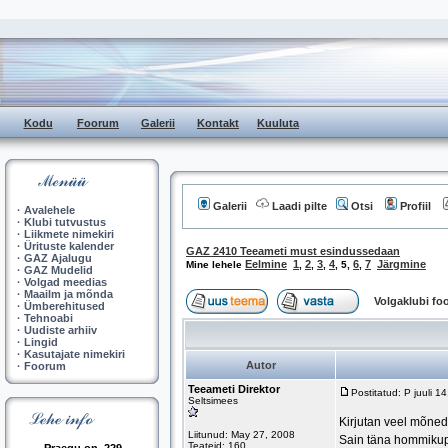
Kodu
Foorum
Galerii
Kontakt
Kuuluta
Galerii
Laadi pilte
Otsi
Profiil
·
Avalehele
·
Klubi tutvustus
·
Liikmete nimekiri
·
Ürituste kalender
GAZ 2410 Teeameti must esindussedaan
·
GAZ Ajalugu
Eelmine
1
2
3
4
6
7
Järgmine
Mine lehele
,
,
,
,
5
,
,
·
GAZ Mudelid
·
Volgad meedias
·
Maailm ja mõnda
Volgaklubi f
·
Ümberehitused
·
Tehnoabi
·
Uudiste arhiiv
·
Lingid
·
Kasutajate nimekiri
Autor
·
Foorum
Teeameti Direktor
Postitatud: P juuli 
Seltsimees
Kirjutan veel mõned
Liitunud: May 27, 2008
Sain täna hommikupo
Teateid: 160