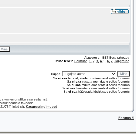
Ajatsoon on EET Eesti talveaeg
Mine lehele
Eelmine
1
,
2
,
3
,
4
,
5
,
6
,
7
Järgmine
Hüppa:
Sa
ei saa
teha algatada uusi teemasid selles foorumis
Sa
ei saa
vastata teemdaele selles foorumis
Sa
ei saa
muuta oma teateid selles foorumis
Sa
ei saa
kustutada oma teateid selles foorumis
Sa
ei saa
hääletada küsitlustes selles foorumis
a või terroristliku sisu esitamist.
isult headele tavadele.
/784) leiad siit:
Kasutustingimused
Forums ©