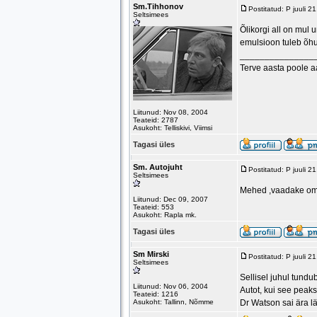
Sm.Tihhonov
Postitatud: P juuli 
Seltsimees
Õlikorgi all on mul 
emulsioon tuleb õhu
_______________
Terve aasta poole 
Liitunud: Nov 08, 2004
Teateid: 2787
Asukoht: Telliskivi, Viimsi
Tagasi üles
Sm. Autojuht
Postitatud: P juuli 
Seltsimees
Mehed ,vaadake oma
Liitunud: Dec 09, 2007
Teateid: 553
Asukoht: Rapla mk.
Tagasi üles
Sm Mirski
Postitatud: P juuli 
Seltsimees
Sellisel juhul tund
Liitunud: Nov 06, 2004
Autot, kui see peak
Teateid: 1216
Asukoht: Tallinn, Nõmme
Dr Watson sai ära l