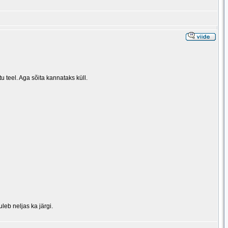
teel. Aga sõita kannataks küll.
uleb neljas ka järgi.