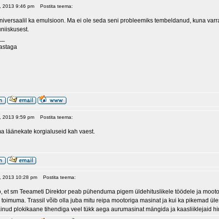
21, 2013 9:46 pm
Postita teema:
universaalil ka emulsioon. Ma ei ole seda seni probleemiks tembeldanud, kuna varras 
niiskusest.
__
aastaga
21, 2013 9:59 pm
Postita teema:
 läänekate korgialuseid kah vaest.
21, 2013 10:28 pm
Postita teema:
ub, et sm Teeameti Direktor peab pühenduma pigem üldehituslikele töödele ja mooto
s toimuma. Trassil võib olla juba mitu reipa mootoriga masinat ja kui ka pikemad ü
äinud plokikaane tihendiga veel tükk aega aurumasinat mängida ja kaasliiklejaid hi