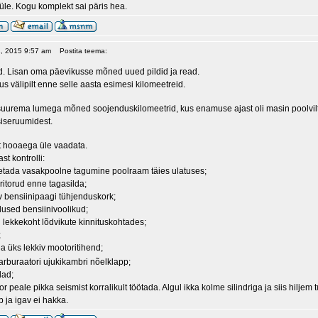
üle. Kogu komplekt sai päris hea.
1, 2015 9:57 am
Postita teema:
. Lisan oma päevikusse mõned uued pildid ja read.
 välipilt enne selle aasta esimesi kilomeetreid.
suurema lumega mõned soojenduskilomeetrid, kus enamuse ajast oli masin poolviltu 
siseruumidest.
t hooaega üle vaadata.
t kontrolli:
hetada vasakpoolne tagumine poolraam täies ulatuses;
ritorud enne tagasilda;
v bensiinipaagi tühjenduskork;
lused bensiinivoolikud;
 lekkekoht lõdvikute kinnituskohtades;
;
la üks lekkiv mootoritihend;
arburaatori ujukikambri nõelklapp;
lad;
 peale pikka seismist korralikult töötada. Algul ikka kolme silindriga ja siis hiljem t
b ja igav ei hakka.