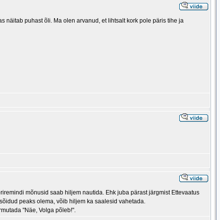
näitab puhast õli. Ma olen arvanud, et lihtsalt kork pole päris tihe ja
riremindi mõnusid saab hiljem nautida. Ehk juba pärast järgmist Ettevaatus
lesõidud peaks olema, võib hiljem ka saalesid vahetada.
rmutada "Näe, Volga põleb!".