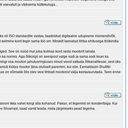
sti vaevatult ja väiksema küttekuluga...
aks oli ISO standardile vastav, taadeldud digitaalne udupeene momendivõti,
 eelmine kord tegin sama töö sm. Mirskilt laenatud lihtsa ehitusega töökindla
selged. See on nüüd mul juba kolmas kord seda mootorit lahata.
n ka normis. Aga õlikorgil on seespool valge sodi ja sama sodi leian ka
i mingi osa mootori jahutusringluses olnud veest sattuda õlikanalitesse, sest üks
muti töötas mootor täna oluliselt paremini, kui eile. Eemaldasin õhufiltri
as on võimalik õlis olev vesi lihtsalt mootorist välja keeta/aurutada. Teen enne
iooni ikka vahel korgi alla kohanud. Pakun, et tegemist on kondentsiga. Kui
äev õlivarrast, saad varsti teada, mida järgmiseks pead tegema.