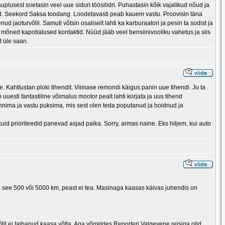
plusest soetasin veel uue siduri töösilidri. Puhastasin kõik vajalikud nõud ja
dud. Seekord Saksa toodang. Loodetavasti peab kauem vastu. Proovisin täna
d jaoturvõlli. Samuti võtsin osaliselt lahti ka karburaatori ja pesin ta sodist ja
 mõned kapotialused kontaktid. Nüüd jääb veel bensiinivooliku vahetus ja siis
 üle saan.
se. Kahtlustan ploki tihendit. Viimase remondi käigus panin uue tihendi. Ju ta
uesti fantastiline võimalus mootor pealt lahti korjata ja uus tihend
nnima ja vastu puksima, mis sest olen teda poputanud ja hoidnud ja
uid prioriteedid panevad asjad paika. Sorry, armas naine. Eks hiljem, kui auto
li see 500 või 5000 km, peast ei tea. Masinaga kaasas käivas juhendis on
tit ei taibanud kaasa võtta. Aga võrreldes Reporteri Valgevene reisiga olid