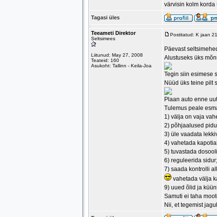
värvisin kolm korda 
Tagasi üles
Teeameti Direktor
Postitatud: K jaan 2
Seltsimees
Päevast seltsimehed
Liitunud: May 27, 2008
Alustuseks üks mõnus
Teateid: 160
Asukoht: Tallinn - Keila-Joa
Tegin siin esimese 
Nüüd üks teine pilt 
Plaan auto enne uu
Tulemus peale esmas
1) välja on vaja va
2) põhjaalused pidu
3) üle vaadata lekki
4) vahetada kapotia
5) tuvastada dosooli
6) reguleerida sidur
7) saada kontrolli al
vahetada välja k
9) uued õlid ja küün
Samuti ei taha mootor
Nii, et tegemist jagu