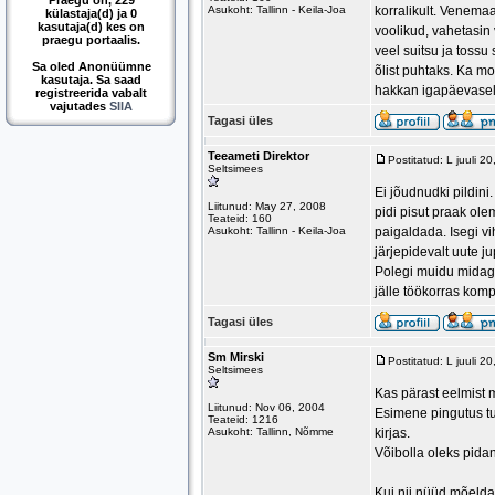
Praegu on, 229
Asukoht: Tallinn - Keila-Joa
korralikult. Venemaa
külastaja(d) ja 0
kasutaja(d) kes on
voolikud, vahetasin
praegu portaalis.
veel suitsu ja tossu 
Sa oled Anonüümne
õlist puhtaks. Ka m
kasutaja. Sa saad
hakkan igapäevaselt
registreerida vabalt
vajutades
SIIA
Tagasi üles
Teeameti Direktor
Postitatud: L juuli 2
Seltsimees
Ei jõudnudki pildini
Liitunud: May 27, 2008
pidi pisut praak ole
Teateid: 160
Asukoht: Tallinn - Keila-Joa
paigaldada. Isegi v
järjepidevalt uute j
Polegi muidu midagi 
jälle töökorras kom
Tagasi üles
Sm Mirski
Postitatud: L juuli 
Seltsimees
Kas pärast eelmist 
Liitunud: Nov 06, 2004
Esimene pingutus tu
Teateid: 1216
Asukoht: Tallinn, Nõmme
kirjas.
Võibolla oleks pida
Kui nii nüüd mõelda,