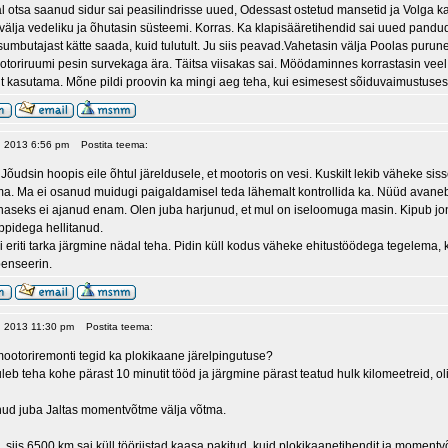
l otsa saanud sidur sai peasilindrisse uued, Odessast ostetud mansetid ja Volga kau
 välja vedeliku ja õhutasin süsteemi. Korras. Ka klapisääretihendid sai uued pan
sumbutajast kätte saada, kuid tulutult. Ju siis peavad.Vahetasin välja Poolas purunenu
ootoriruumi pesin survekaga ära. Täitsa viisakas sai. Möödaminnes korrastasin veel
 kasutama. Mõne pildi proovin ka mingi aeg teha, kui esimesest sõiduvaimustusest
0, 2013 6:56 pm
Postita teema:
. Jõudsin hoopis eile õhtul järeldusele, et mootoris on vesi. Kuskilt lekib väheke sis
ma. Ma ei osanud muidugi paigaldamisel teda lähemalt kontrollida ka. Nüüd avaneb u
ihaseks ei ajanud enam. Olen juba harjunud, et mul on iseloomuga masin. Kipub jo
uppidega hellitanud.
eriti tarka järgmine nädal teha. Pidin küll kodus väheke ehitustöödega tegelema, k
penseerin.
20, 2013 11:30 pm
Postita teema:
mootoriremonti tegid ka plokikaane järelpingutuse?
leb teha kohe pärast 10 minutit tööd ja järgmine pärast teatud hulk kilomeetreid, o
nud juba Jaltas momentvõtme välja võtma.
 siis 6500 km sai küll tööriistad kaasa pakitud, kuid plokikaanetihendit ja momentvõ