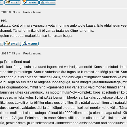
22, 2013 8:59 am
Postita teema:
esed.
katav. Kontrollin siis varrast ja võtan homme auto tööle kaasa. Eile õhtul tegin veel 
hanud. Täna hommikul oli õlivarras igatahes õline ja normis.
 tegelen vahepeal majapidamise korrastamisega.
17, 2014 7:45 pm
Postita teema:
ga jälle mõned read.
aprilli kuu lõpuga sain alla uued tagumised vedrud ja amordid. Koos nimetatud deta
poltide ja mutritega. Samuti vahetasin ära tagasilla kummist läbilöögi puksid. Samu
äretihendid. Siis arvas seltsimees Gazik, et oleks vaja ilmtingimatta vahetada ka
ud. Tegu on siis tehase originaaltoodanguga, mitte mingite järelturutoodetega, mis 
ase originaalporikummid ning kojamehed said vahetatud vaid mõned tunnid enne s
aminnes ühes kaevanduskülas mootori hülsi/kolvikomplekti koos absoluutselt kõig
sepesu, milleks kulus 10 liitrit A92 bensiini. Mootor sai ka kaks uut tehase tikkpol
ikult uus Lukoili õli ja õlifilter pluss uus õhufilter. Siis nädal aega hiljem tuli pa
ajusid survet avaldades läbi ja tühikäigul pidurdamisel suri mootor kohe välja. Tä
al olen maikuust alates autoga sõitnud üle 9000 kilomeetri ja olen temaga rahul. Kä
eel tahad? Ahjaa. Eelmine aasta enne Krimmi sõitu panin alla uued Westlake rehvid.
üüd, peale Krimmi ja ka selleaastast kilomeetriteneelamist näevad nad absoluutselt 