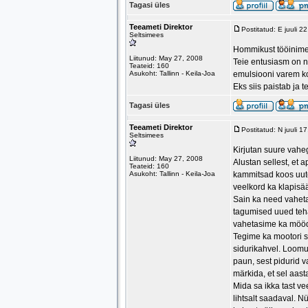
Tagasi üles
Teeameti Direktor
Postitatud: E juuli 
Seltsimees
Hommikust tööinim
Liitunud: May 27, 2008
Teie entusiasm on na
Teateid: 160
Asukoht: Tallinn - Keila-Joa
emulsiooni varem ko
Eks siis paistab ja
Tagasi üles
Teeameti Direktor
Postitatud: N juuli 
Seltsimees
Kirjutan suure vahe
Liitunud: May 27, 2008
Alustan sellest, et 
Teateid: 160
Asukoht: Tallinn - Keila-Joa
kammitsad koos uute 
veelkord ka klapisä
Sain ka need vahetat
tagumised uued teh
vahetasime ka mööd
Tegime ka mootori si
sidurikahvel. Loomul
paun, sest pidurid v
märkida, et sel aast
Mida sa ikka tast v
lihtsalt saadaval. N