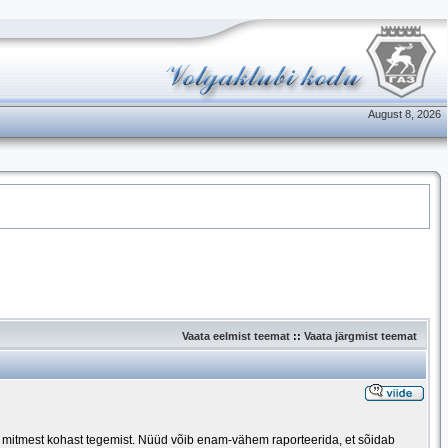
August 8, 2026
Vaata eelmist teemat
::
Vaata järgmist teemat
to mitmest kohast tegemist. Nüüd võib enam-vähem raporteerida, et sõidab