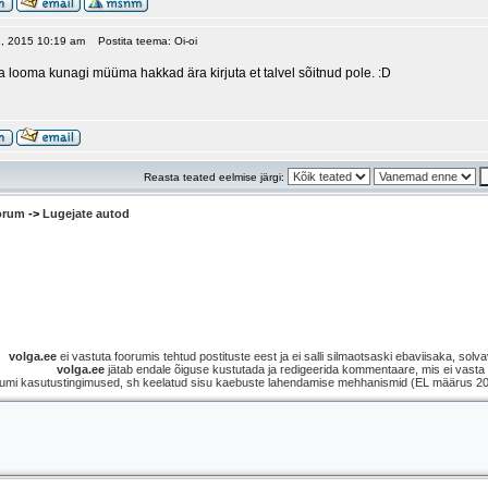
21, 2015 10:19 am
Postita teema: Oi-oi
a looma kunagi müüma hakkad ära kirjuta et talvel sõitnud pole. :D
Reasta teated eelmise järgi:
oorum
->
Lugejate autod
volga.ee
ei vastuta foorumis tehtud postituste eest ja ei salli silmaotsaski ebaviisaka, solvav
volga.ee
jätab endale õiguse kustutada ja redigeerida kommentaare, mis ei vasta s
umi kasutustingimused, sh keelatud sisu kaebuste lahendamise mehhanismid (EL määrus 2021