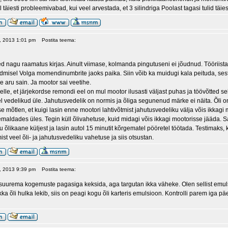
 täiesti probleemivabad, kui veel arvestada, et 3 silindriga Poolast tagasi tulid täie
21, 2013 1:01 pm
Postita teema:
ed nagu raamatus kirjas. Ainult viimase, kolmanda pingutuseni ei jõudnud. Tööriist
ndmisel Volga momendinumbrite jaoks paika. Siin võib ka muidugi kala peituda, sest
ise aru sain. Ja mootor sai veetihe.
elle, et järjekordse remondi eel on mul mootor ilusasti väljast puhas ja töövõtted 
el vedelikud üle. Jahutusvedelik on normis ja õliga segunenud märke ei näita. Õli o
Ise mõtlen, et kuigi lasin enne mootori lahtivõtmist jahutusvedeliku välja võis ikkag
 eemaldades üles. Tegin küll õlivahetuse, kuid midagi võis ikkagi mootorisse jääda. Sa
õlikaane küljest ja lasin autol 15 minutit kõrgematel pööretel töötada. Testimaks, k
ist veel õli- ja jahutusvedeliku vahetuse ja siis otsustan.
21, 2013 9:39 pm
Postita teema:
e suurema kogemuste pagasiga keksida, aga targutan ikka väheke. Olen sellist emuls
kka õli hulka lekib, siis on peagi kogu õli karteris emulsioon. Kontrolli parem iga p