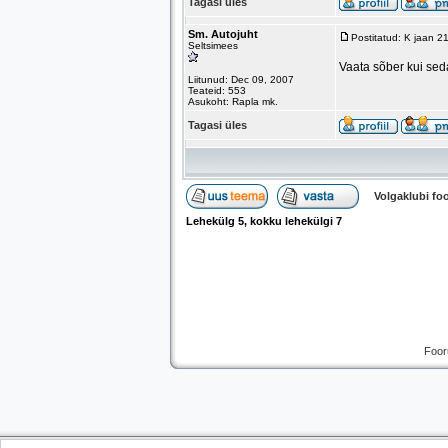
Tagasi üles
Sm. Autojuht
Postitatud: K jaan 
Seltsimees
Vaata sõber kui sed
Liitunud: Dec 09, 2007
Teateid: 553
Asukoht: Rapla mk.
Tagasi üles
Volgaklubi f
Lehekülg
5
, kokku lehekülgi
7
Foor