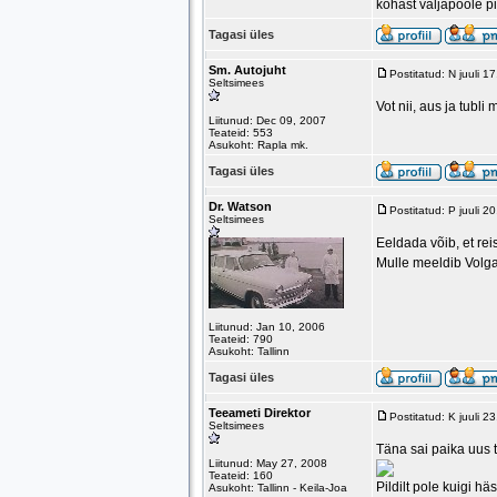
kohast väljapoole p
Tagasi üles
Sm. Autojuht
Postitatud: N juuli 
Seltsimees
Vot nii, aus ja tubli
Liitunud: Dec 09, 2007
Teateid: 553
Asukoht: Rapla mk.
Tagasi üles
Dr. Watson
Postitatud: P juuli 
Seltsimees
Eeldada võib, et reis
Mulle meeldib Volga
Liitunud: Jan 10, 2006
Teateid: 790
Asukoht: Tallinn
Tagasi üles
Teeameti Direktor
Postitatud: K juuli 
Seltsimees
Täna sai paika uus t
Liitunud: May 27, 2008
Teateid: 160
Pildilt pole kuigi hä
Asukoht: Tallinn - Keila-Joa