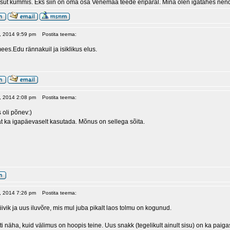
isut kummis. Eks siin on oma osa Venemaa teede eripäral. Mina olen igatahes nen
17, 2014 9:59 pm
Postita teema:
 mees.Edu rännakuil ja isiklikus elus.
20, 2014 2:08 pm
Postita teema:
 oli põnev:)
t ka igapäevaselt kasutada. Mõnus on sellega sõita.
23, 2014 7:26 pm
Postita teema:
iivik ja uus iluvõre, mis mul juba pikalt laos tolmu on kogunud.
sti näha, kuid välimus on hoopis teine. Uus snakk (tegelikult ainult sisu) on ka paigas