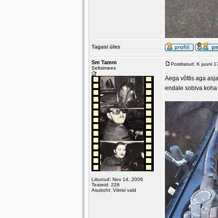
Tagasi üles
Sm Tamm
Postitatud: K juuni 
Seltsimees
Aega võttis aga asja
endale sobiva koha k
Liitunud: Nov 14, 2006
Teateid: 226
Asukoht: Viimsi vald