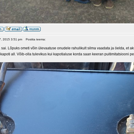
17, 2015 3:51 pm
Postita teema:
 sai. Lõpuks ometi võin ülevaatuse onudele rahulikult silma vaadata ja öelda, et ak
apoti all. Võib-olla tulevikus kui kapotialuse korda saan keeran puitimitatsiooni p