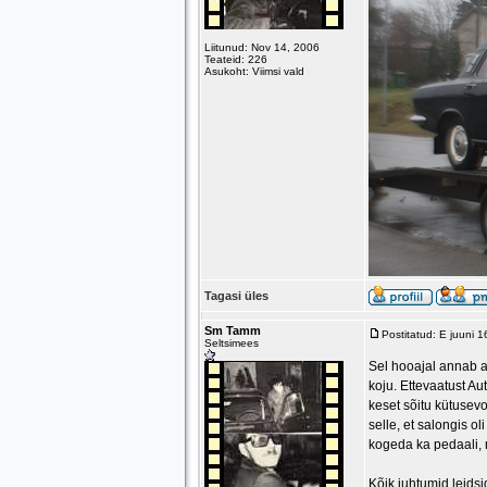
Liitunud: Nov 14, 2006
Teateid: 226
Asukoht: Viimsi vald
Tagasi üles
Sm Tamm
Postitatud: E juuni 
Seltsimees
Sel hooajal annab au
koju. Ettevaatust Au
keset sõitu kütusevo
selle, et salongis 
kogeda ka pedaali, m
Kõik juhtumid leids