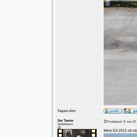
Tagasi üles
Sm Tamm
Postitatud: E mai 25
Seltsimees
Meie EA 2015 oli vä