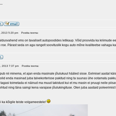
__
29, 2013 5:20 pm
Postita teema:
dusvahend vms on tavaliselt autopoodides letikaup. Võid proovida ka kriimude eema
roe. Pärast seda on aga rangelt soovituslik kogu auto mõne kvaliteetse vahaga kat
0, 2013 7:37 pm
Postita teema:
ipub nii minema, et ajan enda masinale jõulukuul hääled sisse. Eelmisel aastal käisin 
l olid enda masinad juba talvekorterisse pakitud ning ta suunas ühe ootamatu pakk
a tagasi toimetada ei näinud ma muud takistust kui et mu masin ei pruugi neile piisa
ehtud ning täna saingi kena varajase jõulukingituse. Olen juba aastaid poleerimist
 ka kõigile teiste volgameestele!