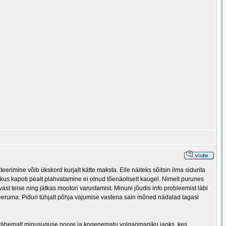
rimine võib ükskord kurjalt kätte maksta. Eile näiteks sõitsin ilma sidurita
st kus kapoti pealt plahvatamine ei olnud tõenäoliselt kaugel. Nimelt purunes
avast teise ning jätkas mootori varustamist. Minuni jõudis info probleemist läbi
eeruma. Piduri tühjalt põhja vajumise vastena sain mõned nädalad tagasi
Noh, vähemalt minusuguse noore ja kogenematu volgaomaniku jaoks, kes