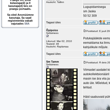
Praegu on, 2036
Asukoht: Tallinn
_______________
külastaja(d) ja 0
kasutaja(d) kes on
Lugupidamisega
praegu portaalis.
sm Jaska
Sa oled Anonüümne
50 52 309
kasutaja. Sa saad
registreerida vabalt
Tagasi üles
vajutades
SIIA
Õpipoiss
Postitatud: E juuli 
Seltsimees
Putukajääkide eemal
Liitunud: Mar 02, 2010
eemaldama ka linnu 
Teateid: 48
Asukoht: Raplamaa
kahjulikule mõjule.
Tagasi üles
Sm Tamm
Postitatud: R dets 2
Seltsimees
Viimastel aastatel k
autokollektsionääri
masin ise ära viia j
auto üle. Mõeldud, t
tehtud.
Häid saabuvaid pühi