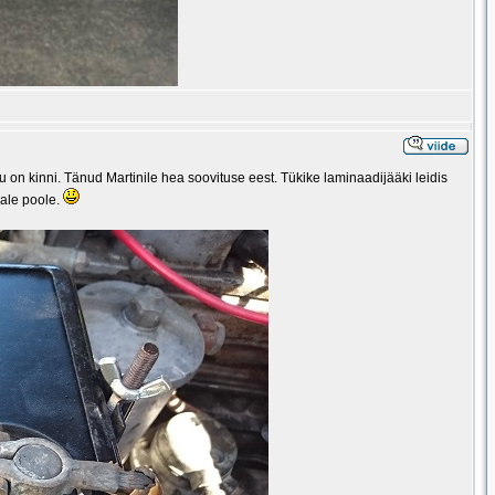
u on kinni. Tänud Martinile hea soovituse eest. Tükike laminaadijääki leidis
eale poole.