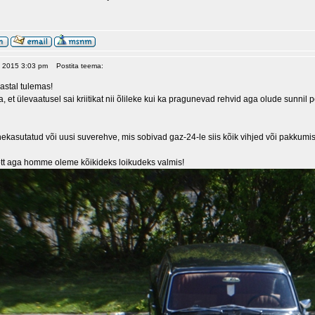
2, 2015 3:03 pm
Postita teema:
astal tulemas!
, et ülevaatusel sai kriitikat nii õlileke kui ka pragunevad rehvid aga olude sunnil
ekasutatud või uusi suverehve, mis sobivad gaz-24-le siis kõik vihjed või pakkumis
tt aga homme oleme kõikideks loikudeks valmis!