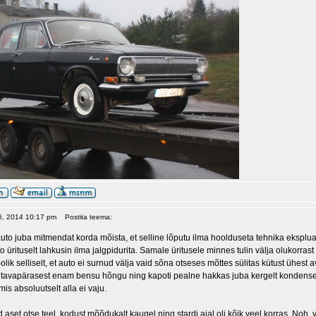
16, 2014 10:17 pm
Postita teema:
to juba mitmendat korda mõista, et selline lõputu ilma hoolduseta tehnika ekspluatee
to ürituselt lahkusin ilma jalgpidurita. Samale üritusele minnes tulin välja olukorra
olik selliselt, et auto ei surnud välja vaid sõna otseses mõttes sülitas kütust ühest 
oli tavapärasest enam bensu hõngu ning kapoti pealne hakkas juba kergelt kondens
is absoluutselt alla ei vaju.
id aset otse teel, kodust mõõdukalt kaugel ning stardi ajal oli kõik veel korras. 