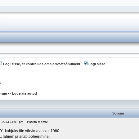
Logi sisse, et kontrollida oma privaatsõnumeid
Logi sisse
e
oorum
->
Lugejate autod
Sõnum
28, 2013 11:07 pm
Postita teema:
1 kahjuks üle värvima aastal 1980.
.. lahjem ja aitab poleerimine.