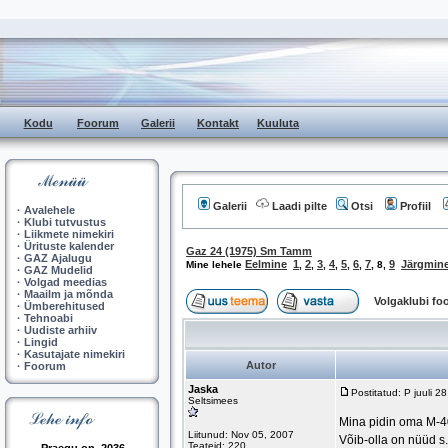
Kodu
Foorum
Galerii
Kontakt
Kuuluta
Galerii
Laadi pilte
Otsi
Profiil
·
Avalehele
·
Klubi tutvustus
·
Liikmete nimekiri
·
Ürituste kalender
Gaz 24 (1975) Sm Tamm
·
GAZ Ajalugu
Eelmine
1
2
3
4
5
6
7
9
Järgmin
Mine lehele
,
,
,
,
,
,
,
8
,
·
GAZ Mudelid
·
Volgad meedias
·
Maailm ja mõnda
Volgaklubi f
·
Ümberehitused
·
Tehnoabi
·
Uudiste arhiiv
·
Lingid
·
Kasutajate nimekiri
Autor
·
Foorum
Jaska
Postitatud: P juuli 
Seltsimees
Mina pidin oma M-40
Liitunud: Nov 05, 2007
Võib-olla on nüüd s.
Teateid: 220