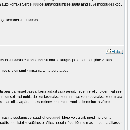
nda auto korraks Sergei juurde sanatooriumisse saata ning suve möödudes kogu
kaga kevadet kuulutamas.
ksun kui aasta esimene bensu maitse kurgus ja seejärel on jälle vaikus.
mise siis on piinlik niisama tühja auru ajada.
a pea igal teisel päeval korra aidast välja aetud. Tegemist oligi pigem välisest
em on sellistel puhkudel kui tassitakse suuri prusse või proovitakse kogu maja
muus osas oli tavapärane aku eelnev laadimine, vooliku imemine ja võtme
le masina soetamisest saadik heietanud. Meie Volga viib meid meie oma
traditsioonilistel suveüritustel. Alles hooaja lõpul lööme masina pulmaläikesse