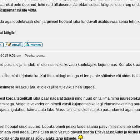
aanikat pole õppinud, tulid nad üllatusena. Järeldan sellest kõigest, et on aeg e
õsisemalt käsile võtta.
ada aga loodetavasti olen järgmisel hooajal juba tunduvalt usaldusväärsema tehni
at kõigile!
, 2015 9:51 pm
Postita teema:
d postitusi ja tundub, et olen siinseks kevade kuulutajaks kujunemas. Korraks kraa
ust tihemini kirjutada ka. Kui ikka midagi autoga ei tee peale sõitmise või aidas hoid
simese kraaksu ära, et oleks jälle tulevikus hea lugeda.
est korda tegelikult juba paar nädalat tagasi ning nüüd on ta ilma minu juuresolekut
tamisega. Volga talvekorter on nimelt varsti kujunemas kellegi eluasemeks ning par
 ajada. Igatahes, käima auto läks. Massilüliti tahtis küll natuke parandamist aga 
sel hooajal siiski suured. Lõpuks ometi peaks täide saama päev millest oleme sel
 aga veel aega. Enne tuleb auto vastupidavust testida Ettevaatust Autol ja teistel 
t korda enda masinas sõidu ajaks taha istmele.