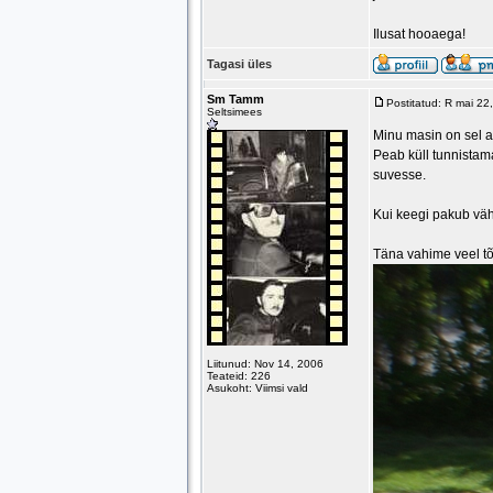
Ilusat hooaega!
Tagasi üles
Sm Tamm
Postitatud: R mai 2
Seltsimees
Minu masin on sel a
Peab küll tunnistama
suvesse.
Kui keegi pakub väh
Täna vahime veel tõ
Liitunud: Nov 14, 2006
Teateid: 226
Asukoht: Viimsi vald