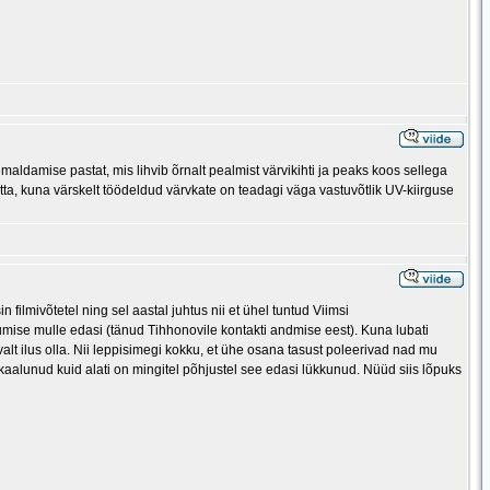
ldamise pastat, mis lihvib õrnalt pealmist värvikihti ja peaks koos sellega
ta, kuna värskelt töödeldud värvkate on teadagi väga vastuvõtlik UV-kiirguse
filmivõtetel ning sel aastal juhtus nii et ühel tuntud Viimsi
umise mulle edasi (tänud Tihhonovile kontakti andmise eest). Kuna lubati
valt ilus olla. Nii leppisimegi kokku, et ühe osana tasust poleerivad nad mu
 kaalunud kuid alati on mingitel põhjustel see edasi lükkunud. Nüüd siis lõpuks