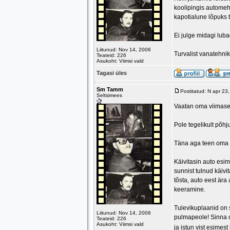
koolipingis automeh
kapotialune lõpuks t
Ei julge midagi lub
Liitunud: Nov 14, 2006
Turvalist vanatehnik
Teateid: 226
Asukoht: Viimsi vald
Tagasi üles
Sm Tamm
Postitatud: N apr 23
Seltsimees
Vaatan oma viimasei
Pole tegelikult põhj
Täna aga teen oma e
Käivitasin auto esim
sunnist tulnud käivi
tõsta, auto eest ära
keeramine.
Tulevikuplaanid on 
Liitunud: Nov 14, 2006
pulmapeole! Sinna on
Teateid: 226
Asukoht: Viimsi vald
ja istun vist esimes