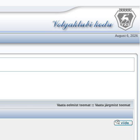
August 6, 2026
Vaata eelmist teemat
::
Vaata järgmist teemat