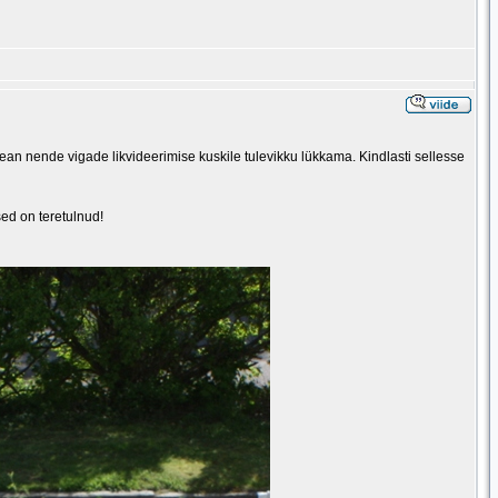
 pean nende vigade likvideerimise kuskile tulevikku lükkama. Kindlasti sellesse
ed on teretulnud!