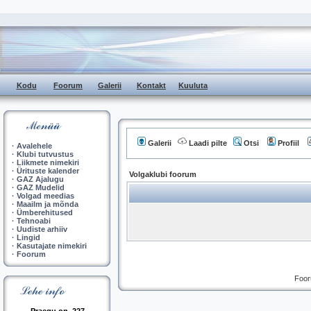
Kodu
Foorum
Galerii
Kontakt
Kuuluta
Galerii
Laadi pilte
Otsi
Profiil
·
Avalehele
·
Klubi tutvustus
·
Liikmete nimekiri
·
Ürituste kalender
Volgaklubi foorum
·
GAZ Ajalugu
·
GAZ Mudelid
·
Volgad meedias
·
Maailm ja mõnda
·
Ümberehitused
·
Tehnoabi
·
Uudiste arhiiv
·
Lingid
·
Kasutajate nimekiri
·
Foorum
Foor