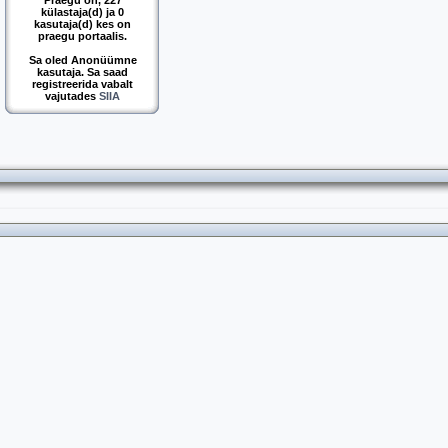
Praegu on, 227
külastaja(d) ja 0
kasutaja(d) kes on
praegu portaalis.
Sa oled Anonüümne
kasutaja. Sa saad
registreerida vabalt
vajutades
SIIA