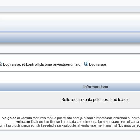
Logi sisse, et kontrollida oma privaatsõnumeid
Logi sisse
Informatsioon
Selle teema kohta pole postitaud teateid
volga.ee
ei vastuta foorumis tehtud postituste eest ja ei salli silmaotsaski ebaviisaka, solvav
volga.ee
jätab endale õiguse kustutada ja redigeerida kommentaare, mis ei vasta s
umi kasutustingimused, sh keelatud sisu kaebuste lahendamise mehhanismid (EL määrus 2021