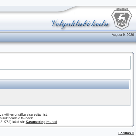
August 9, 2026
a või terroristliku sisu esitamist.
isult headele tavadele.
/784) leiad siit:
Kasutustingimused
Forums ©