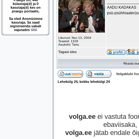
Praegu on, 446
______________
külastaja(d) ja 0
AADU KADAKAS
kasutaja(d) kes on
praegu portaalis.
psü-psühhiaater(s
Sa oled Anonüümne
kasutaja. Sa saad
registreerida vabalt
vajutades
SIIA
Liitunud: Nov 13, 2004
Teateid: 1329
Asukoht: Tartu
Tagasi üles
Reasta tea
Volgaklubi f
Lehekülg
24
, kokku lehekülgi
24
volga.ee
ei vastuta foor
ebaviisaka, 
volga.ee
jätab endale õi