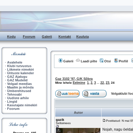
Kodu
Foorum
Galerii
Kontakt
Kuuluta
Galerii
Laadi pilte
Otsi
Profiil
·
Avalehele
·
Klubi tutvustus
·
Liikmete nimekiri
·
Ürituste kalender
·
GAZ Ajalugu
Gaz 3102 '97, G/K Sõbra
·
GAZ Mudelid
Eelmine
1
2
3
22
23
Mine lehele
,
,
...
,
,
24
·
Volgad meedias
·
Maailm ja mõnda
·
Ümberehitused
Volgaklubi f
·
Tehnoabi
·
Uudiste arhiiv
·
Lingid
·
Kasutajate nimekiri
·
Foorum
Autor
gazik
Postitatud: N mai 
Seltsimees
Nojah, nagu öeldaks