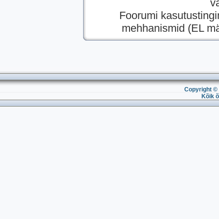
v
Foorumi kasutusting
mehhanismid (EL mää
Copyright © 
Kõik õ