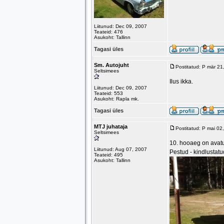
Liitunud: Dec 09, 2007
Teateid: 476
Asukoht: Tallinn
Tagasi üles
Sm. Autojuht
Postitatud: P mär 2
Seltsimees
Ilus ikka.
Liitunud: Dec 09, 2007
Teateid: 553
Asukoht: Rapla mk.
Tagasi üles
MTJ juhataja
Postitatud: P mai 0
Seltsimees
10. hooaeg on avat
Liitunud: Aug 07, 2007
Pestud - kindlustatu
Teateid: 495
Asukoht: Tallinn