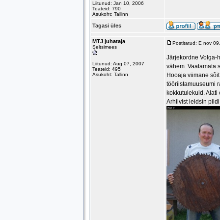
Liitunud: Jan 10, 2006
Teateid: 790
Asukoht: Tallinn
Tagasi üles
MTJ juhataja
Postitatud: E nov 0
Seltsimees
Järjekordne Volga-h
Liitunud: Aug 07, 2007
vähem. Vaatamata sel
Teateid: 495
Asukoht: Tallinn
Hooaja viimane sõit 
tööriistamuuseumi ra
kokkutulekuid. Alati 
Arhiivist leidsin pil