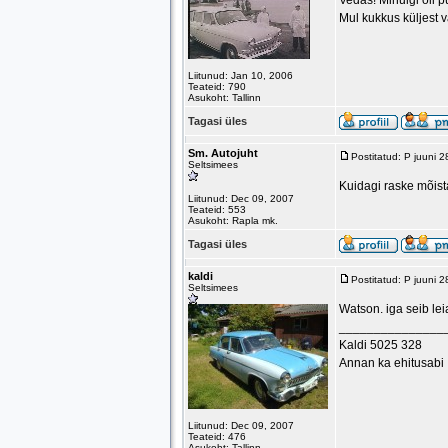
Vedas! Minulgi oli pü
Mul kukkus küljest v
Liitunud: Jan 10, 2006
Teateid: 790
Asukoht: Tallinn
Tagasi üles
Sm. Autojuht
Postitatud: P juuni 
Seltsimees
Kuidagi raske mõista
Liitunud: Dec 09, 2007
Teateid: 553
Asukoht: Rapla mk.
Tagasi üles
kaldi
Postitatud: P juuni 
Seltsimees
Watson. iga seib le
_______________
Kaldi 5025 328
Annan ka ehitusabi
Liitunud: Dec 09, 2007
Teateid: 476
Asukoht: Tallinn