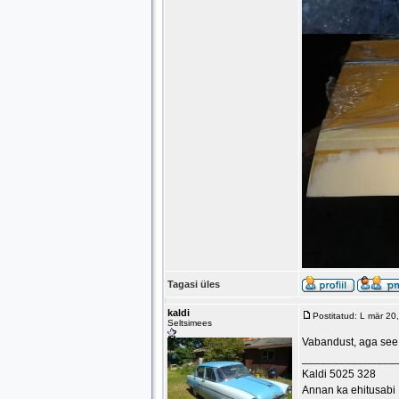
Tagasi üles
kaldi
Postitatud: L mär 2
Seltsimees
Vabandust, aga see 
_______________
Kaldi 5025 328
Annan ka ehitusabi