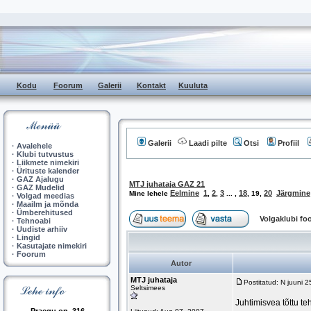
Kodu
Foorum
Galerii
Kontakt
Kuuluta
Galerii
Laadi pilte
Otsi
Profiil
·
Avalehele
·
Klubi tutvustus
·
Liikmete nimekiri
·
Ürituste kalender
·
GAZ Ajalugu
MTJ juhataja GAZ 21
·
GAZ Mudelid
Eelmine
1
2
3
18
20
Järgmine
Mine lehele
,
,
... ,
,
19
,
·
Volgad meedias
·
Maailm ja mõnda
·
Ümberehitused
Volgaklubi f
·
Tehnoabi
·
Uudiste arhiiv
·
Lingid
·
Kasutajate nimekiri
·
Foorum
Autor
MTJ juhataja
Postitatud: N juuni 
Seltsimees
Juhtimisvea tõttu te