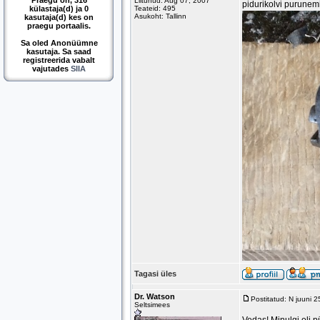
Praegu on, 316
Liitunud: Aug 07, 2007
pidurikolvi purunemi
külastaja(d) ja 0
Teateid: 495
Asukoht: Tallinn
kasutaja(d) kes on
praegu portaalis.
Sa oled Anonüümne
kasutaja. Sa saad
registreerida vabalt
vajutades
SIIA
Tagasi üles
Dr. Watson
Postitatud: N juuni 
Seltsimees