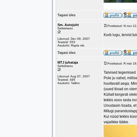
Tagasi üles
Sm. Autojuht
Postitatud: N nov 1
Seltsimees
Kurb lugu, tervist t
Liitunud: Dec 09, 2007
Teateid: 553
Asukoht: Rapla mk.
Tagasi üles
MTJ juhataja
Postitatud: R mär 1
Seltsimees
Talvised tegemised
Liitunud: Aug 07, 2007
Pole ju vahet, mill
Teateid: 495
Asukoht: Tallinn
huvitavalt aega. Min
(uued tiivad on olem
Küllalt kergesti ole
tekkis soov seda no
Unustasin lisada, et
Mitugi paranduslappi
Kui nüüd tekkis küsim
vajalikke tükke.