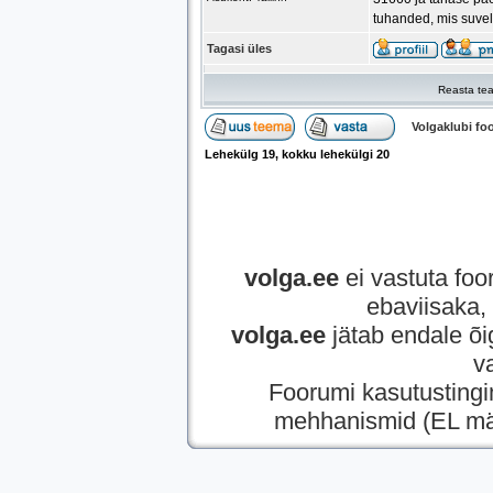
tuhanded, mis suvel 
Tagasi üles
Reasta tea
Volgaklubi f
Lehekülg
19
, kokku lehekülgi
20
volga.ee
ei vastuta foor
ebaviisaka, 
volga.ee
jätab endale õi
v
Foorumi kasutusting
mehhanismid (EL mää