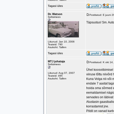
Tagasi üles
Dr. Watson
Postitatud: E juuni 
Seltsimees
Täpsustus! Sm. Auto
Liitunud: Jan 10, 2006
Teateid: 790
Asukoht: Tallinn
Tagasi üles
MTJ juhataja
Postitatud: K okt 14
Seltsimees
Ühel koosviibimisel 
Liitunud: Aug 07, 2007
viiruse tõttu niivõrd
Teateid: 495
Asukoht: Tallinn
Kuna Volga nii-või-n
endale 7 aastat tag
hoida oma sõrmed e
eemaldamisel nägid 
servades on läbivat 
Alustasin gaasiballo
korrastamist jne.
Pildil on vanad kar