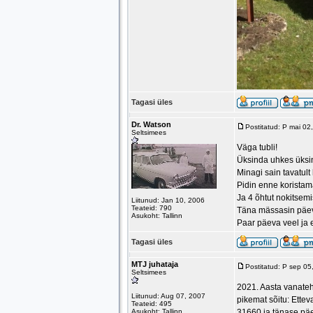
Tagasi üles
Dr. Watson
Postitatud: P mai 0
Seltsimees
Väga tubli!
Üksinda uhkes üksi
Minagi sain tavatult
Pidin enne koristama
Ja 4 õhtut nokitsemi
Liitunud: Jan 10, 2006
Teateid: 790
Täna mässasin päev 
Asukoht: Tallinn
Paar päeva veel ja 
Tagasi üles
MTJ juhataja
Postitatud: P sep 0
Seltsimees
2021. Aasta vanatehn
Liitunud: Aug 07, 2007
pikemat sõitu: Ettev
Teateid: 495
Asukoht: Tallinn
31660 ja tänase päe