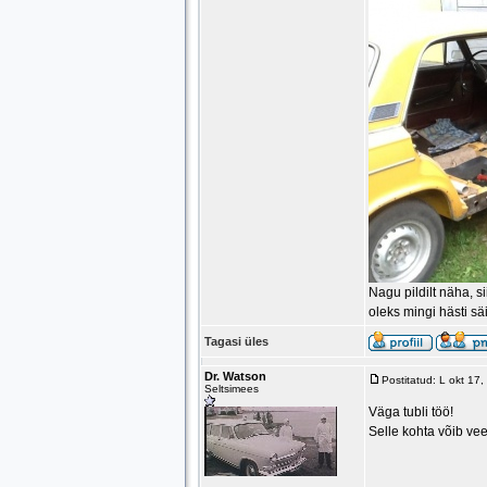
Nagu pildilt näha, s
oleks mingi hästi sä
Tagasi üles
Dr. Watson
Postitatud: L okt 17
Seltsimees
Väga tubli töö!
Selle kohta võib vee