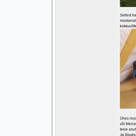
Sellest h
mootorrat
kokkuvõtt
Ühes noob
või Merce
teise asu
Ja lõpuks