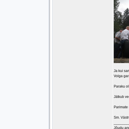
Ja kui sa
Volga gara
Paraku oli
Jätkub vee
Parimate
Sm. Västr
_______
Jõudu an