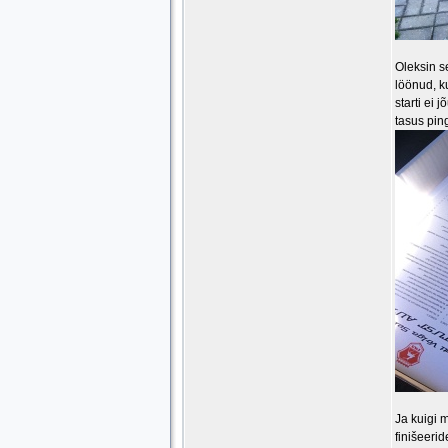
Oleksin se
löönud, k
starti ei 
tasus pin
Ja kuigi 
finišeerid