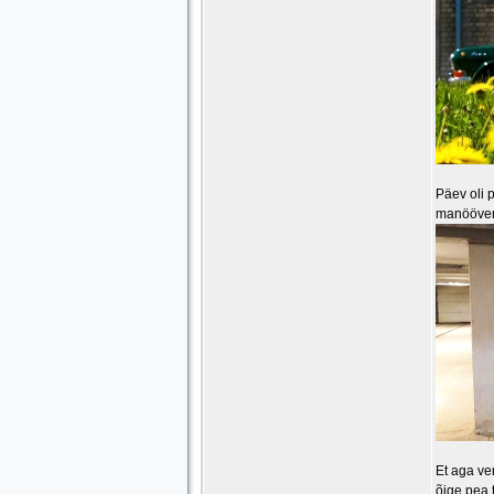
Päev oli 
manööverd
Et aga ve
õige pea 