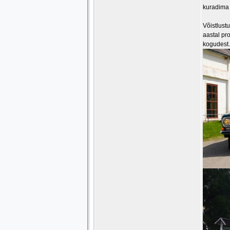
kuradima 
Võistlust
aastal pr
kogudest.