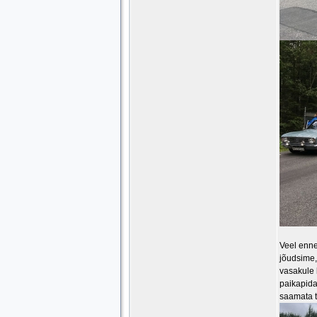
Veel enne
jõudsime,
vasakule 
paikapida
saamata t