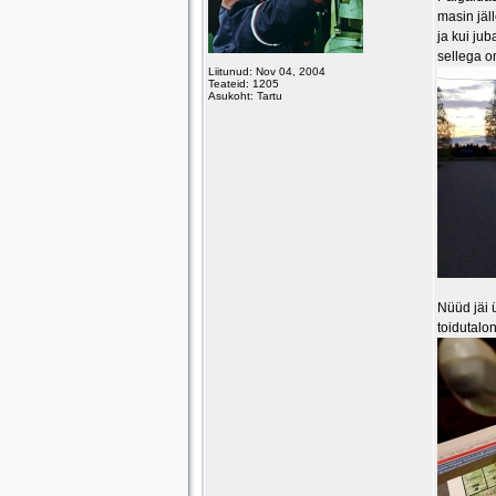
masin jäl
ja kui ju
sellega o
Liitunud: Nov 04, 2004
Teateid: 1205
Asukoht: Tartu
Nüüd jäi 
toidutalo