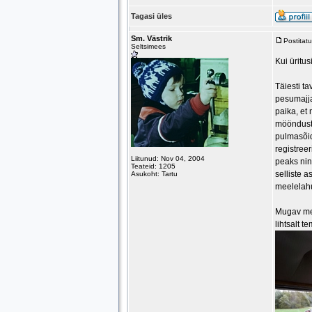
Tagasi üles
Sm. Västrik
Postitat
Seltsimees
Kui üritus
Täiesti ta
pesumajja 
paika, et 
mööndusteg
pulmasõid
registreer
Liitunud: Nov 04, 2004
peaks nin
Teateid: 1205
selliste 
Asukoht: Tartu
meelelah
Mugav mee
lihtsalt t