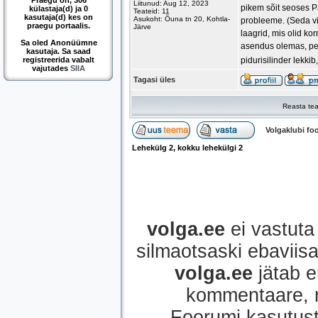
Praegu on, 306
Liitunud: Aug 12, 2023
pikem sõit seoses P
külastaja(d) ja 0
Teateid: 11
kasutaja(d) kes on
Asukoht: Õuna tn 20, Kohtla-
probleeme. (Seda v
praegu portaalis.
Järve
laagrid, mis olid ko
Sa oled Anonüümne
asendus olemas, pea
kasutaja. Sa saad
registreerida vabalt
pidurisilinder lekki
vajutades
SIIA
Tagasi üles
Reasta tea
Volgaklubi f
Lehekülg
2
, kokku lehekülgi
2
volga.ee
ei vastuta 
silmaotsaski ebaviisak
volga.ee
jätab e
kommentaare, mi
Foorumi kasutust