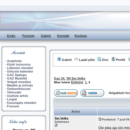
Kodu
Foorum
Galerii
Kontakt
Kuuluta
Galerii
Laadi pilte
Otsi
Profiil
·
Avalehele
·
Klubi tutvustus
·
Liikmete nimekiri
·
Ürituste kalender
·
GAZ Ajalugu
·
GAZ Mudelid
Gaz 24, '84 Sm.Volks
·
Volgad meedias
Eelmine
1
Mine lehele
,
2
·
Maailm ja mõnda
·
Ümberehitused
·
Tehnoabi
Volgaklubi f
·
Uudiste arhiiv
·
Lingid
·
Kasutajate nimekiri
·
Foorum
Autor
Sm.Volks
Postitatud: T juuli 
Seltsimees
Üle pika aja siis mi