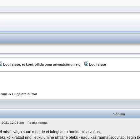
Logi sisse, et kontrollida oma privaatsõnumeid
Logi sisse
oorum
->
Lugejate autod
Sõnum
5, 2021 12:03 am
Postita teema:
 et miskit väga suurt meelde ei tulegi auto hooldamise vallas...
eks kõik rattad ringi, et kulumine ühtlane oleks - nagu käsiraamat soovitab. Tegin 