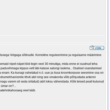
ahetusega Volgaga sõitnudki. Korrektne reguleerimine ja regulaarne määrimine
semaid nipet-näpet töid tegin veel 30 minutiga, mida enne ei suutnud teha
a paduvihmaga kippus vett läbi katuse salongi laskma... Osalisel osandamisel
tööta enam. Ka kunagi vahetatud n.ö. uue ja ilusa kroomkorpuse seesmine osa on
vedrumehhanismile tihvti abil ning see omakorda võib põhjustada antenni
 nagu varem oli seda üritatud) abil loksu vähendada. Kõik teised pealt kulunud
 ümar on?...
natehnikahooaeg veel käib.