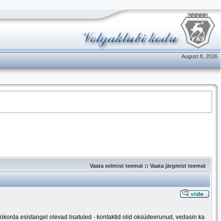
August 8, 2026
Vaata eelmist teemat
::
Vaata järgmist teemat
töökorda esistangel olevad lisatuled - kontaktid olid oksüdeerunud, vedasin ka