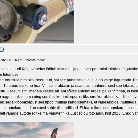
, 2023 10:16 pm
Postita teema:
s tubli olnud! Käiguvahetus töötab laitmatult ja pole vist paremini toimiva käiguv
e tulemuse!
 tagurdustule pirn oksüdeerunud, sai see puhastatud ja jälle on valge tagurdada. Pi
... Tulemus sai kohe hea. Viimati eraldasin ja osandasin antenni, sest see loksus j
edru - see, mis nt. madala katuse alt läbi sõites antenni tagasi paika tõmbab, ei 
ne nagu peaks olema ning seetõttu kroomkorpus ei fikseeru korrektselt kandilisele 
eab seda kroomkorpust seestpoolt viilima kandilisemaks, et vaheseibide (mutritega,
e kroomkorpused on seest sobivalt kandilised. Ei tea, miks ilus kroomkorpus seest
selt vanade autode rohkeima Vanatehnika Lustisõidu foto augustist 2023. Ehkki va