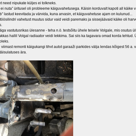
et need nipukate küljes ei tolkneks.
ei nuta” üritusel oli probleeme käiguvahetusega. Käisin korduvalt kapoti all käike 
” lastud keevitada ja värvida, kuna arvasin, et käiguvahetuse ajam on kulunud...
töösilindri vahetust muutus sidur vaid veidi paremaks ja sissejäävaid käike oli har
s.
ga vastutusrikas ülesanne - teha n.ö. testsõitu ühele teisele Volgale, mis osutus ü
kkas hallil Volgal radiaator veidi lekkima. Sai siis ka tagavara omad korda tehtud
oleks.
viimast remonti käigukangi tihvt autot garaaži parkides välja lendas kõigest 56 a. v
täisulatuses ära.