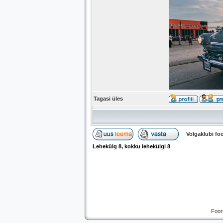
Tagasi üles
Volgaklubi f
Lehekülg
8
, kokku lehekülgi
8
Foor