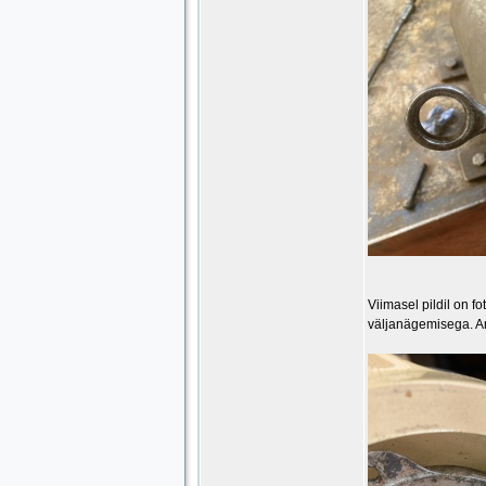
Viimasel pildil on f
väljanägemisega. An