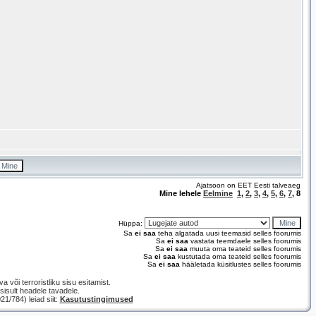
Ajatsoon on EET Eesti talveaeg
Mine lehele
Eelmine
1
,
2
,
3
,
4
,
5
,
6
,
7
,
8
Hüppa:
Sa
ei saa
teha algatada uusi teemasid selles foorumis
Sa
ei saa
vastata teemdaele selles foorumis
Sa
ei saa
muuta oma teateid selles foorumis
Sa
ei saa
kustutada oma teateid selles foorumis
Sa
ei saa
hääletada küsitlustes selles foorumis
a või terroristliku sisu esitamist.
isult headele tavadele.
/784) leiad siit:
Kasutustingimused