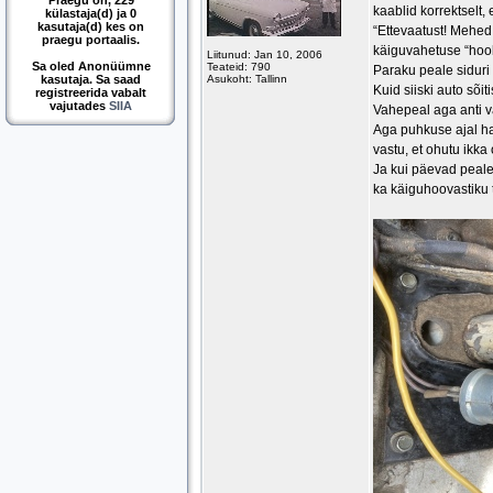
Praegu on, 229
kaablid korrektselt, 
külastaja(d) ja 0
kasutaja(d) kes on
“Ettevaatust! Mehed 
praegu portaalis.
käiguvahetuse “hoob
Liitunud: Jan 10, 2006
Sa oled Anonüümne
Teateid: 790
Paraku peale siduri 
kasutaja. Sa saad
Asukoht: Tallinn
Kuid siiski auto sõiti
registreerida vabalt
vajutades
SIIA
Vahepeal aga anti vä
Aga puhkuse ajal ha
vastu, et ohutu ikka 
Ja kui päevad peale 
ka käiguhoovastiku 