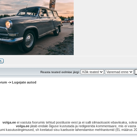
Reasta teated eelmise järgi:
oorum
->
Lugejate autod
volga.ee
ei vastuta foorumis tehtud postituste eest ja ei salli silmaotsaski ebaviisaka, solvav
volga.ee
jätab endale õiguse kustutada ja redigeerida kommentaare, mis ei vasta s
umi kasutustingimused, sh keelatud sisu kaebuste lahendamise mehhanismid (EL määrus 2021