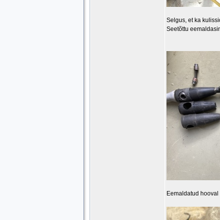
Selgus, et ka kuliss
Seetõttu eemaldasin
Eemaldatud hooval o