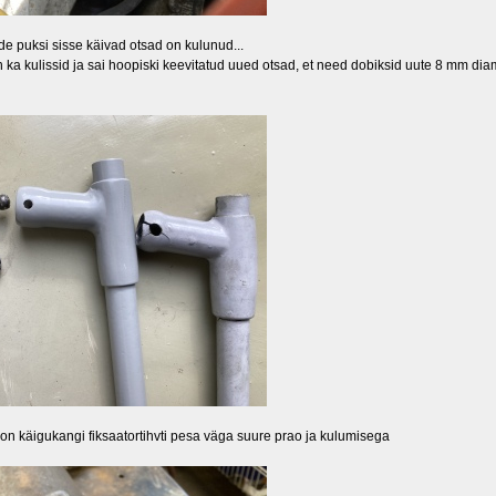
ide puksi sisse käivad otsad on kulunud...
 ka kulissid ja sai hoopiski keevitatud uued otsad, et need dobiksid uute 8 mm dia
n käigukangi fiksaatortihvti pesa väga suure prao ja kulumisega