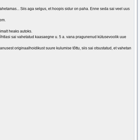
vahetamas... Siis aga selgus, et hoopis sidur on paha. Enne seda sai veel uus
vem.
limalt heaks autoks.
. Ühtlasi sai vahetatud kaasaegne u. 5 a. vana pragunenud kütusevoolik uue
anusest originaalhoidikust suure kulumise tõttu, siis sai otsustatud, et vahetan