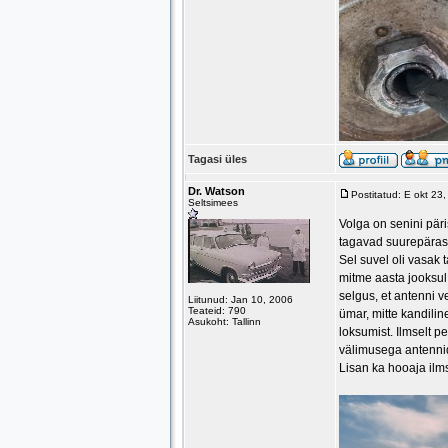
Tagasi üles
Dr. Watson
Postitatud: E okt 23
Seltsimees
Volga on senini päri
tagavad suurepäras
Sel suvel oli vasak
mitme aasta jooksul
selgus, et antenni v
Liitunud: Jan 10, 2006
Teateid: 790
ümar, mitte kandili
Asukoht: Tallinn
loksumist. Ilmselt p
välimusega antennid
Lisan ka hooaja ilm