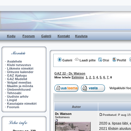
Kodu
Foorum
Galerii
Kontakt
Kuuluta
Galerii
Laadi pilte
Otsi
Profiil
·
Avalehele
·
Klubi tutvustus
·
Liikmete nimekiri
·
Ürituste kalender
GAZ 22 - Dr. Watson
·
GAZ Ajalugu
Eelmine
1
2
3
4
5
6
7
Mine lehele
,
,
,
,
,
,
,
8
·
GAZ Mudelid
·
Volgad meedias
·
Maailm ja mõnda
Volgaklubi f
·
Ümberehitused
·
Tehnoabi
·
Uudiste arhiiv
·
Lingid
·
Kasutajate nimekiri
Autor
·
Foorum
Dr. Watson
Postitatud: P aug 1
Seltsimees
2020 a. lipsas läbi,
2021 tõstsin alustus