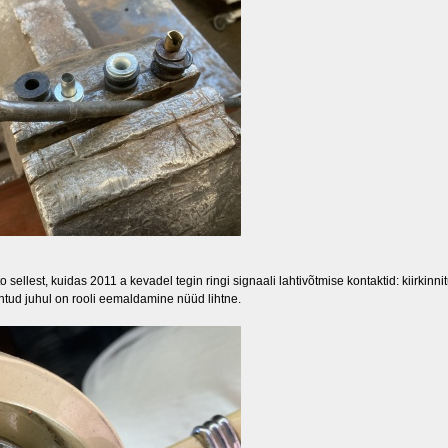
oto sellest, kuidas 2011 a kevadel tegin ringi signaali lahtivõtmise kontaktid: kiirki
tud juhul on rooli eemaldamine nüüd lihtne.