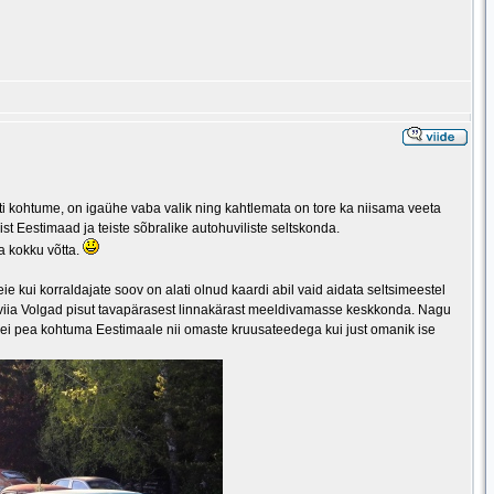
sti kohtume, on igaühe vaba valik ning kahtlemata on tore ka niisama veeta
st Eestimaad ja teiste sõbralike autohuviliste seltskonda.
a kokku võtta.
e kui korraldajate soov on alati olnud kaardi abil vaid aidata seltsimeestel
g viia Volgad pisut tavapärasest linnakärast meeldivamasse keskkonda. Nagu
 ei pea kohtuma Eestimaale nii omaste kruusateedega kui just omanik ise