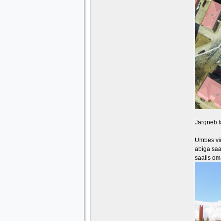
Järgneb t
Umbes vii
abiga saa
saalis om