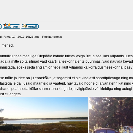
ud: R mai 17, 2019 10:26 am
Postita teema:
tsimehed,
oomulikult hea meel iga Otepääle kohale tuleva Volga üle ja see, kas Viljandis uue
aga ja mitte sõita silmad vaid kaarti ja teekonnalehte puurimas, vaid nautida kevadi
tunnistada, et eks seda lihtsam on tegelikult Viljandis ka korraldusmeeskonnal päev
use mõte ja idee on ju ennekõike, et tegemist ei ole kindlasti spordipäevaga ning mei
astega leida ilusaid maanteid ja vaateid, huvitavaid hooneid ja vanatehnikat nin
ohane, peab seda kõike saama teha kingade ja viigipükste või kleidiga ning autogi
sust ei langeta.