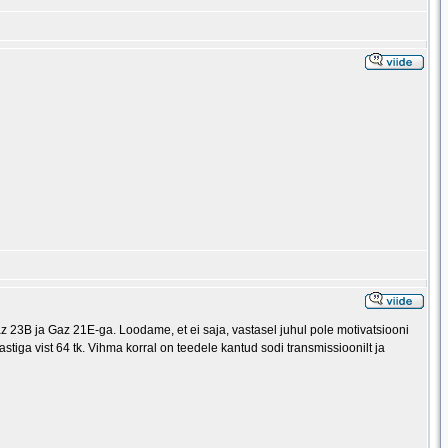
z 23B ja Gaz 21E-ga. Loodame, et ei saja, vastasel juhul pole motivatsiooni
astiga vist 64 tk. Vihma korral on teedele kantud sodi transmissioonilt ja