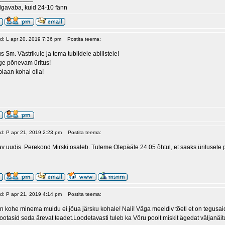
lgavaba, kuid 24-10 fänn
ud: L apr 20, 2019 7:36 pm
Postita teema:
us Sm. Västrikule ja tema tublidele abilistele!
ge põnevam üritus!
plaan kohal olla!
ud: P apr 21, 2019 2:23 pm
Postita teema:
 uudis. Perekond Mirski osaleb. Tuleme Otepääle 24.05 õhtul, et saaks üritusele
ud: P apr 21, 2019 4:14 pm
Postita teema:
 kohe minema muidu ei jõua järsku kohale! Nali! Väga meeldiv tõeti et on tegusai
ootasid seda ärevat teadet.Loodetavasti tuleb ka Võru poolt miskit ägedat väljanäit