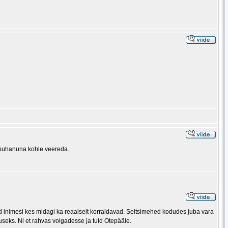
 puhanuna kohle veereda.
d inimesi kes midagi ka reaalselt korraldavad. Seltsimehed kodudes juba vara
useks. Ni et rahvas volgadesse ja tuld Otepääle.