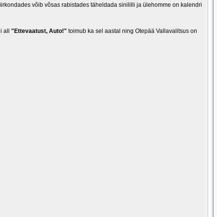
rkondades võib võsas rabistades täheldada sinililli ja ülehomme on kalendri
i all
"Ettevaatust, Auto!"
toimub ka sel aastal ning Otepää Vallavalitsus on