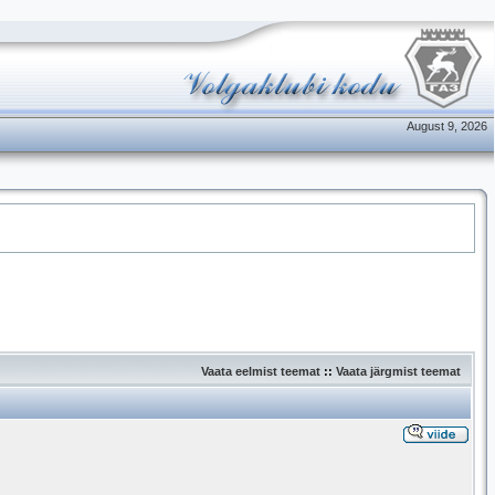
August 9, 2026
Vaata eelmist teemat
::
Vaata järgmist teemat