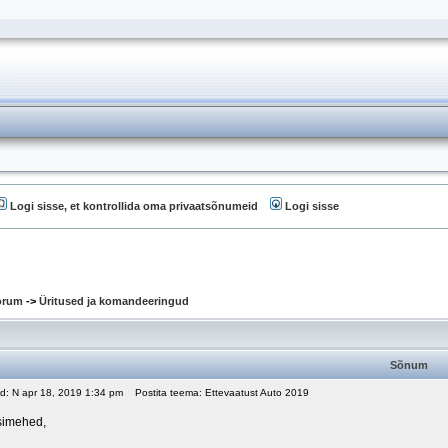
Logi sisse, et kontrollida oma privaatsõnumeid
Logi sisse
oorum
->
Üritused ja komandeeringud
Sõnum
ud: N apr 18, 2019 1:34 pm
Postita teema: Ettevaatust Auto 2019
tsimehed,