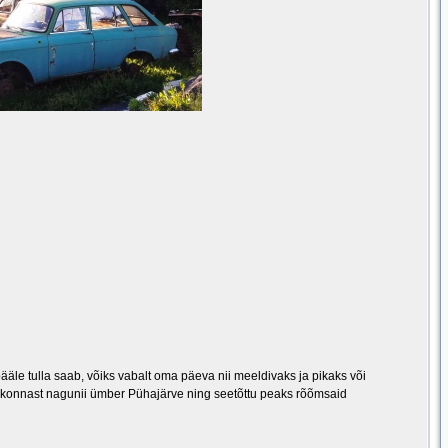
le tulla saab, võiks vabalt oma päeva nii meeldivaks ja pikaks või
tskonnast nagunii ümber Pühajärve ning seetõttu peaks rõõmsaid