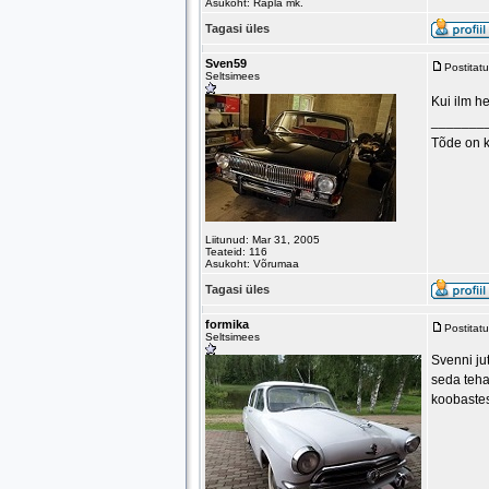
Asukoht: Rapla mk.
Tagasi üles
Sven59
Postitat
Seltsimees
Kui ilm he
_______
Tõde on 
Liitunud: Mar 31, 2005
Teateid: 116
Asukoht: Võrumaa
Tagasi üles
formika
Postitat
Seltsimees
Svenni ju
seda teha.
koobaste