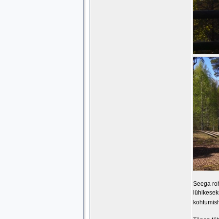
Seega roh
lühikesek
kohtumish