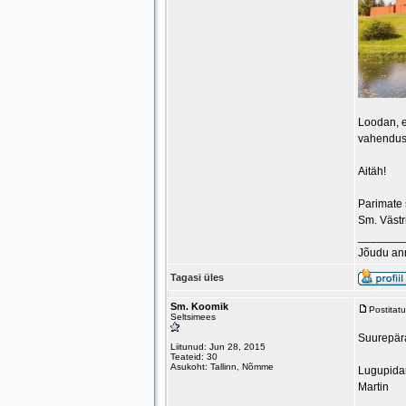
Loodan, e
vahendus
Aitäh!
Parimate
Sm. Västr
_______
Jõudu an
Tagasi üles
Sm. Koomik
Postitat
Seltsimees
Suurepära
Liitunud: Jun 28, 2015
Teateid: 30
Asukoht: Tallinn, Nõmme
Lugupida
Martin
_______