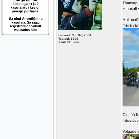
Praegu on, 242
Tänavapuh
külastaja(d) ja 0
kasutaja(d) kes on
kohaselt 
praegu portaalis.
Sa oled Anonüümne
Mul on rõ
kasutaja. Sa saad
meile väl
registreerida vabalt
vajutades
SIIA
Liitunud: Nov 04, 2004
Teateid: 1205
Asukoht: Tartu
Otepää Ke
https://g
Volgadele