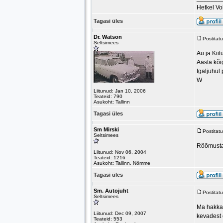
Hetkel Vo
Tagasi üles
Dr. Watson
Postitat
Seltsimees
Au ja Kiit
Aasta kõi
Igaljuhul 
W
Liitunud: Jan 10, 2006
Teateid: 790
Asukoht: Tallinn
Tagasi üles
Sm Mirski
Postitat
Seltsimees
Rõõmustav
Liitunud: Nov 06, 2004
Teateid: 1216
Asukoht: Tallinn, Nõmme
Tagasi üles
Sm. Autojuht
Postitat
Seltsimees
Ma hakkan
Liitunud: Dec 09, 2007
kevadest 
Teateid: 553