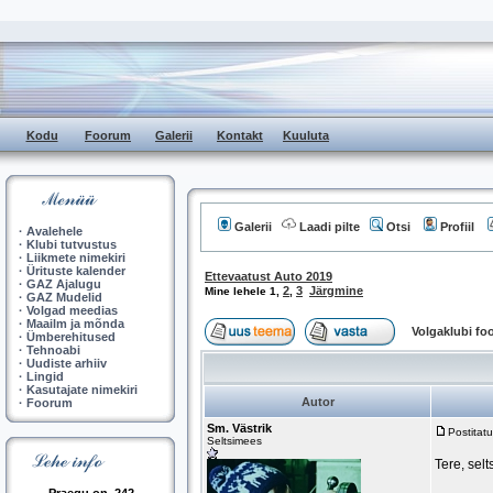
Kodu
Foorum
Galerii
Kontakt
Kuuluta
Galerii
Laadi pilte
Otsi
Profiil
·
Avalehele
·
Klubi tutvustus
·
Liikmete nimekiri
·
Ürituste kalender
Ettevaatust Auto 2019
·
GAZ Ajalugu
2
3
Järgmine
Mine lehele
1
,
,
·
GAZ Mudelid
·
Volgad meedias
·
Maailm ja mõnda
Volgaklubi f
·
Ümberehitused
·
Tehnoabi
·
Uudiste arhiiv
·
Lingid
·
Kasutajate nimekiri
Autor
·
Foorum
Sm. Västrik
Postitat
Seltsimees
Tere, sel