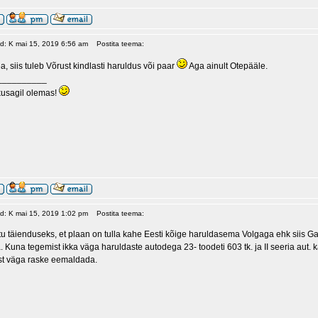
ud: K mai 15, 2019 6:56 am
Postita teema:
a, siis tuleb Võrust kindlasti haruldus või paar
Aga ainult Otepääle.
__________
kusagil olemas!
ud: K mai 15, 2019 1:02 pm
Postita teema:
tu täienduseks, et plaan on tulla kahe Eesti kõige haruldasema Volgaga ehk siis Ga
 Kuna tegemist ikka väga haruldaste autodega 23- toodeti 603 tk. ja II seeria aut. k
st väga raske eemaldada.