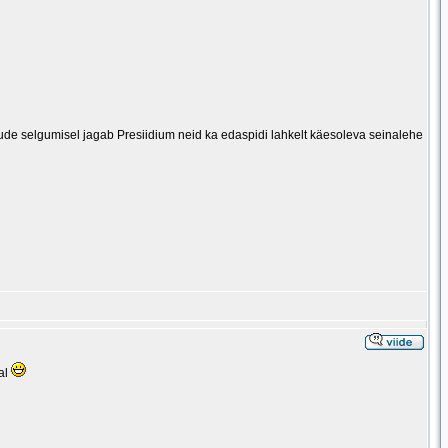
ude selgumisel jagab Presiidium neid ka edaspidi lahkelt käesoleva seinalehe
al