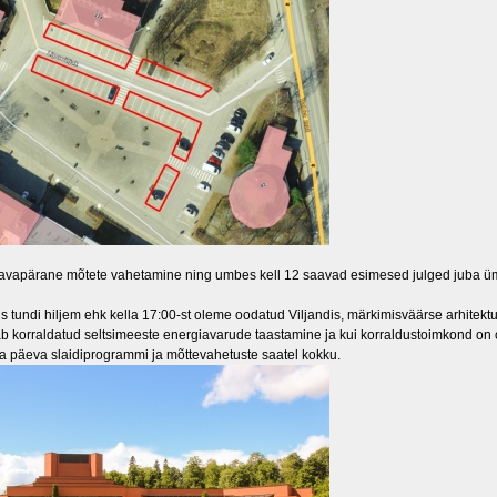
avapärane mõtete vahetamine ning umbes kell 12 saavad esimesed julged juba ü
s tundi hiljem ehk kella 17:00-st oleme oodatud Viljandis, märkimisväärse arhitektuur
b korraldatud seltsimeeste energiavarude taastamine ja kui korraldustoimkond o
a päeva slaidiprogrammi ja mõttevahetuste saatel kokku.