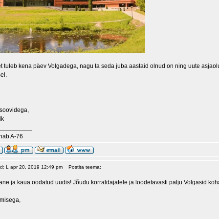
t tuleb kena päev Volgadega, nagu ta seda juba aastaid olnud on ning uute asjaol
el.
 soovidega,
ik
__________
nab A-76
ud: L apr 20, 2019 12:49 pm
Postita teema:
ne ja kaua oodatud uudis! Jõudu korraldajatele ja loodetavasti palju Volgasid koh
misega,
__________