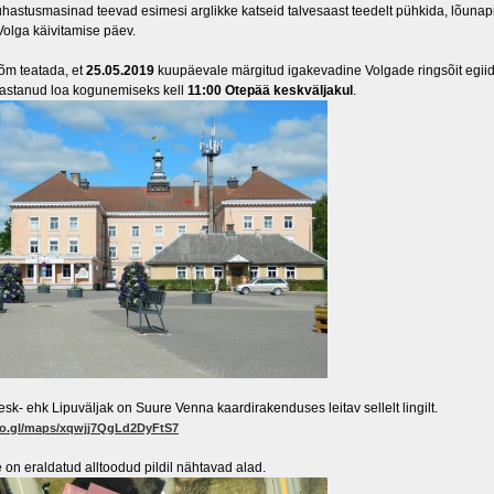
astusmasinad teevad esimesi arglikke katseid talvesaast teedelt pühkida, lõunapii
Volga käivitamise päev.
õm teatada, et
25.05.2019
kuupäevale märgitud igakevadine Volgade ringsõit egiid
jastanud loa kogunemiseks kell
11:00 Otepää keskväljakul
.
sk- ehk Lipuväljak on Suure Venna kaardirakenduses leitav sellelt lingilt.
oo.gl/maps/xqwjj7QgLd2DyFtS7
 on eraldatud alltoodud pildil nähtavad alad.