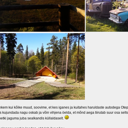
kem kui kõike muud, soovime, et kes iganes ja kuitahes haruldaste autodega Otepää
s kujundada nagu oskab ja võin vihjena öelda, et mõnd aega tiirutab suur osa sel
etki jaguma juba sealkandis küllaldaselt.