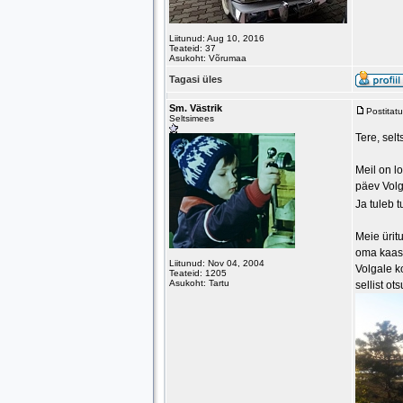
Liitunud: Aug 10, 2016
Teateid: 37
Asukoht: Võrumaa
Tagasi üles
Sm. Västrik
Postitat
Seltsimees
Tere, sel
Meil on l
päev Volg
Ja tuleb 
Meie ürit
oma kaasl
Liitunud: Nov 04, 2004
Volgale k
Teateid: 1205
Asukoht: Tartu
sellist ot