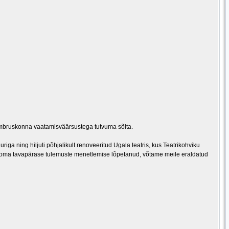
mbruskonna vaatamisväärsustega tutvuma sõita.
iga ning hiljuti põhjalikult renoveeritud Ugala teatris, kus Teatrikohviku
n oma tavapärase tulemuste menetlemise lõpetanud, võtame meile eraldatud