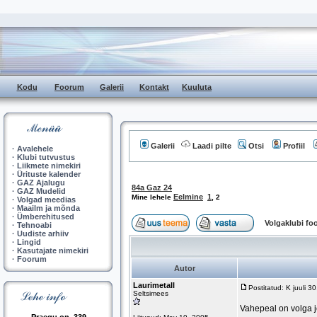
Kodu
Foorum
Galerii
Kontakt
Kuuluta
Galerii
Laadi pilte
Otsi
Profiil
·
Avalehele
·
Klubi tutvustus
·
Liikmete nimekiri
·
Ürituste kalender
·
GAZ Ajalugu
84a Gaz 24
·
GAZ Mudelid
Eelmine
1
Mine lehele
,
2
·
Volgad meedias
·
Maailm ja mõnda
·
Ümberehitused
Volgaklubi f
·
Tehnoabi
·
Uudiste arhiiv
·
Lingid
·
Kasutajate nimekiri
·
Foorum
Autor
Laurimetall
Postitatud: K juuli 
Seltsimees
Vahepeal on volga j