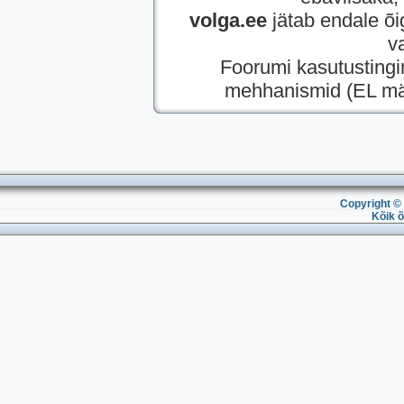
volga.ee
jätab endale õi
v
Foorumi kasutusting
mehhanismid (EL mää
Copyright © 
Kõik õ