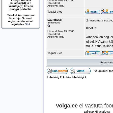
Praegu on, 339
Liitunud: May 19, 2005
külastaja(d) ja 0
Teateid: 56
Asukoht: Tartu
kasutaja(d) kes on
praegu portaalis.
Tagasi üles
Sa oled Anonüümne
kasutaja. Sa saad
Laurimetall
Postitatud: T mai 0
registreerida vabalt
Seltsimees
vajutades
SIIA
Tervitus
Liitunud: May 19, 2005
Teateid: 56
Asukoht: Tartu
Vahepeal on aeg le
tullagi. NV panin kä
müüa. Asub Tallinn
Tagasi üles
Reasta tea
Volgaklubi f
Lehekülg
2
, kokku lehekülgi
2
volga.ee
ei vastuta foor
ebaviisaka, 