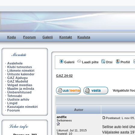
Kodu
Foorum
Galerii
Kontakt
Kuuluta
Galerii
Laadi pilte
Otsi
Profiil
·
Avalehele
·
Klubi tutvustus
·
Liikmete nimekiri
·
Ürituste kalender
GAZ 24-02
·
GAZ Ajalugu
·
GAZ Mudelid
·
Volgad meedias
·
Maailm ja mõnda
Volgaklubi f
·
Ümberehitused
·
Tehnoabi
·
Uudiste arhiiv
·
Lingid
·
Kasutajate nimekiri
Autor
·
Foorum
andfix
Postitatud: L nov 0
Seltsimees
Sellise auto leid üh
Liitunud: Jul 11, 2015
Väljalaske aasta 197
Teateid: 10