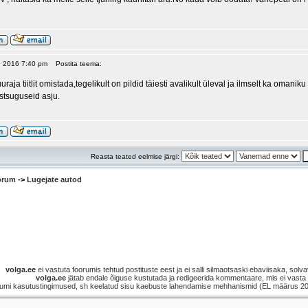
6, 2016 7:40 pm
Postita teema:
raja tiitlit omistada,tegelikult on pildid täiesti avalikult üleval ja ilmselt ka omani
istsuguseid asju.
Reasta teated eelmise järgi:
oorum
->
Lugejate autod
volga.ee
ei vastuta foorumis tehtud postituste eest ja ei salli silmaotsaski ebaviisaka, solvav
volga.ee
jätab endale õiguse kustutada ja redigeerida kommentaare, mis ei vasta s
umi kasutustingimused, sh keelatud sisu kaebuste lahendamise mehhanismid (EL määrus 2021