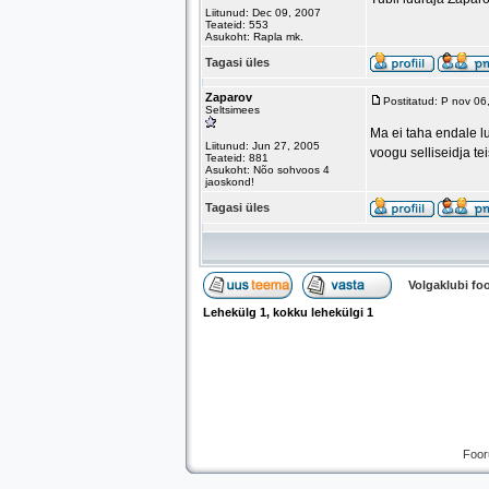
Liitunud: Dec 09, 2007
Teateid: 553
Asukoht: Rapla mk.
Tagasi üles
Zaparov
Postitatud: P nov 0
Seltsimees
Ma ei taha endale luu
Liitunud: Jun 27, 2005
voogu selliseidja te
Teateid: 881
Asukoht: Nõo sohvoos 4
jaoskond!
Tagasi üles
Volgaklubi f
Lehekülg
1
, kokku lehekülgi
1
Foor