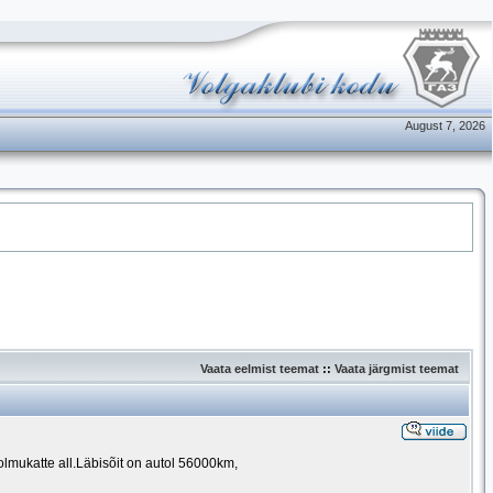
August 7, 2026
Vaata eelmist teemat
::
Vaata järgmist teemat
tolmukatte all.Läbisõit on autol 56000km,