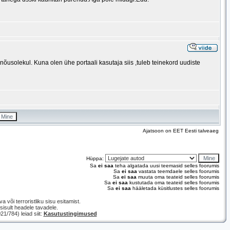
ku nõusolekul. Kuna olen ühe portaali kasutaja siis ,tuleb teinekord uudiste
Ajatsoon on EET Eesti talveaeg
Hüppa:
Sa
ei saa
teha algatada uusi teemasid selles foorumis
Sa
ei saa
vastata teemdaele selles foorumis
Sa
ei saa
muuta oma teateid selles foorumis
Sa
ei saa
kustutada oma teateid selles foorumis
Sa
ei saa
hääletada küsitlustes selles foorumis
a või terroristliku sisu esitamist.
isult headele tavadele.
/784) leiad siit:
Kasutustingimused