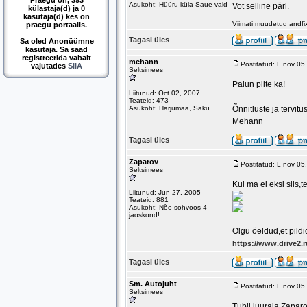
Praegu on, 393
Asukoht: Hüüru küla Saue vald
Vot selline pärl.
külastaja(d) ja 0
kasutaja(d) kes on
Viimati muudetud andfi
praegu portaalis.
Tagasi üles
Sa oled Anonüümne
kasutaja. Sa saad
registreerida vabalt
mehann
Postitatud: L nov 0
vajutades
SIIA
Seltsimees
Palun pilte ka!
Liitunud: Oct 02, 2007
Teateid: 473
Asukoht: Harjumaa, Saku
Õnnitluste ja tervitu
Mehann
Tagasi üles
Zaparov
Postitatud: L nov 0
Seltsimees
Kui ma ei eksi siis,
Liitunud: Jun 27, 2005
Teateid: 881
Asukoht: Nõo sohvoos 4
jaoskond!
Olgu öeldud,et pildi
https://www.drive2.
Tagasi üles
Sm. Autojuht
Postitatud: L nov 0
Seltsimees
Tubli luuraja Zaparo