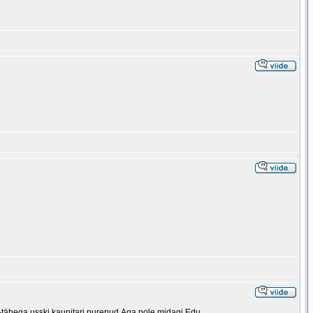
 r-tähega usski kaunitari purenud.Aga pole midagi.Edu.