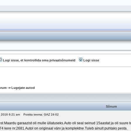
Logi sisse, et kontrollida oma privaatsõnumeid
Logi sisse
oorum
->
Lugejate autod
Sõnum
5, 2016 6:21 am
Postita teema: GAZ 24-02
est Maardu garaazist oli mulle üllatuseks.Auto oli seal seinud 15aastat ja oli suure 
4 kere nr.2681.Autol on originaal värv ja komplektne.Tuleb ainult puhtaks pesta.