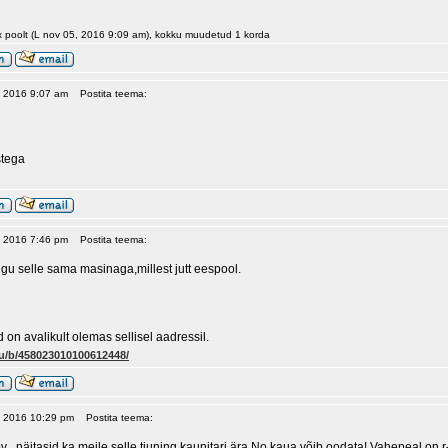
x poolt (L nov 05, 2016 9:09 am), kokku muudetud 1 korda
5, 2016 9:07 am
Postita teema:
stega
5, 2016 7:46 pm
Postita teema:
tegu selle sama masinaga,millest jutt eespool.
d on avalikult olemas sellisel aadressil.
ru/b/458023010100612448/
5, 2016 10:29 pm
Postita teema:
v , näitasid ka meile selle tjuning kaunitari ära.No kaua võib oodata! Vahepeal on