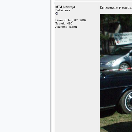
MTJ juhataja
Postitatud: P mai 0
Seltsimees
Liitunud: Aug 07, 2007
Teateid: 495
Asukoht: Tallinn