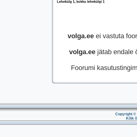
Lehekülg
1
, kokku lehekülgi
1
volga.ee
ei vastuta foor
volga.ee
jätab endale 
Foorumi kasutustingi
Copyright © 
Kõik õ