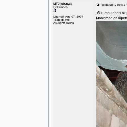
MTJ juhataja
Postitatud: L dets 2
Seltsimees
Jõulurahu andis nii
Liitunud: Aug 07, 2007
Maalritööd on lõpet
Teateid: 495
Asukoht: Tallinn