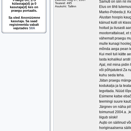
Praegu on, 175
Samuti on siin nii 
Teateid: 495
külastaja(d) ja 0
Asukoht: Tallinn
Elus on tihti tulemu
kasutaja(d) kes on
praegu portaalis.
Marko-Pobeda jt. Ka
Alustan hoopis kaug
Sa oled Anonüümne
kasutaja. Sa saad
käinud kutil oli kla
registreerida vabalt
hoitud ja ilusasti 
vajutades
SIIA
mootorrattaload, et 
vähemalt praegu mull
mulle kunagi hooleg
mõnda aega pean le
Kui meil tuli kätte 
lasta kohalikul arsti
Ajal, mil mina pidi
või põhjatutest Za r
kuhu seda teha.
Jätan praegu mängel
kodukalja ja ta teat
legvitada. Nüüd lõp
Esimene katse ebaõn
teemingi suure kau
Järgnev on näha pilt
toimunud 2004.a. ,k
liigub siiski!
Aujto on säilinud võ
horiginaalsena säil