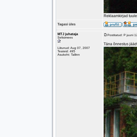
Reklaamkirjad tuule
Tagasi üles
MTJ juhataja
Postitatud: P juuni 
Seltsimees
Täna õnnestus jäädv
Liitunud: Aug 07, 2007
Teateid: 495
Asukoht: Tallinn