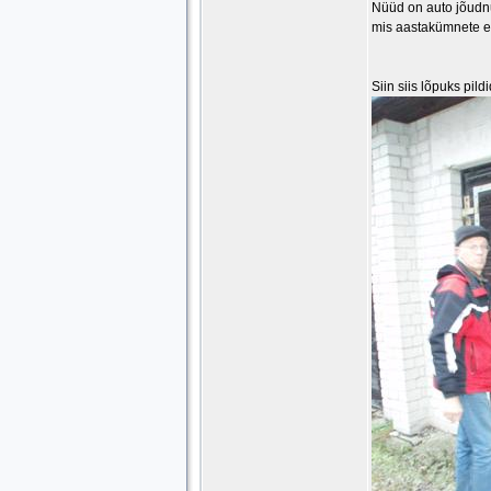
Nüüd on auto jõudnu
mis aastakümnete ee
Siin siis lõpuks pild