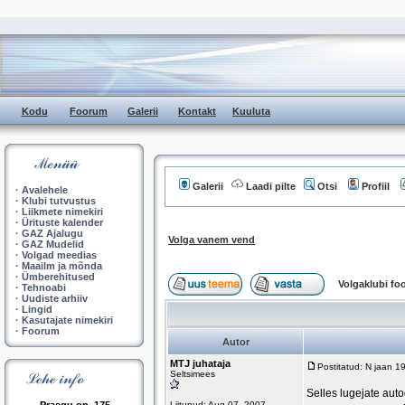
Kodu
Foorum
Galerii
Kontakt
Kuuluta
Galerii
Laadi pilte
Otsi
Profiil
·
Avalehele
·
Klubi tutvustus
·
Liikmete nimekiri
·
Ürituste kalender
·
GAZ Ajalugu
Volga vanem vend
·
GAZ Mudelid
·
Volgad meedias
·
Maailm ja mõnda
·
Ümberehitused
Volgaklubi f
·
Tehnoabi
·
Uudiste arhiiv
·
Lingid
·
Kasutajate nimekiri
·
Foorum
Autor
MTJ juhataja
Postitatud: N jaan 1
Seltsimees
Selles lugejate aut
Liitunud: Aug 07, 2007