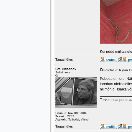
Kui nüüd miilitsatel
Tagasi üles
Sm.Tihhonov
Postitatud: N jaan 1
Seltsimees
Pobeda on tore. Näi
toredam oleks selles
nii mõnigi Tsaika võ
_______________
Terve aasta poole 
Liitunud: Nov 08, 2004
Teateid: 2787
Asukoht: Telliskivi, Viimsi
Tagasi üles