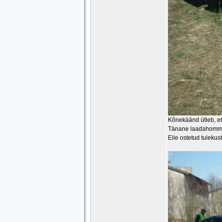
Kõnekäänd ütleb, et
Tänane laadahommik 
Eile ostetud tulekus