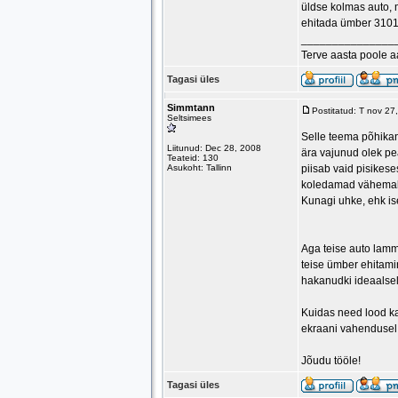
üldse kolmas auto, 
ehitada ümber 31013
_______________
Terve aasta poole 
Tagasi üles
Simmtann
Postitatud: T nov 2
Seltsimees
Selle teema põhikan
Liitunud: Dec 28, 2008
ära vajunud olek pea
Teateid: 130
Asukoht: Tallinn
piisab vaid pisikese
koledamad vähemalt 
Kunagi uhke, ehk is
Aga teise auto lammu
teise ümber ehitamine
hakanudki ideaalsel
Kuidas need lood ka 
ekraani vahendusel 
Jõudu tööle!
Tagasi üles