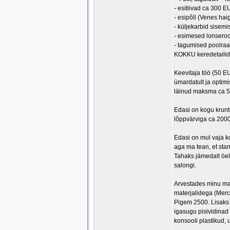
- esitiivad ca 300 
- esipõll (Venes hai
- küljekarbid sisem
- esimesed lonsero
- tagumised poolraa
KOKKU keredetailid,
Keevitaja töö (50 E
ümardatult ja optimis
läinud maksma ca 
Edasi on kogu krunt
lõppvärviga ca 2000
Edasi on mul vaja ko
aga ma tean, et sta
Tahaks jämedalt öel
salongi.
Arvestades minu mate
materjalidega (Merc
Pigem 2500. Lisaks 
igasugu pisividinad
konsooli plastikud, 