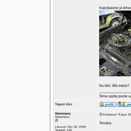
Kapotialune ja tehas
Nu biln. Mis edasi?
_______________
Terve aasta poole 
Tagasi üles
Simmtann
Postitatud: R jaan 2
Seltsimees
Tervitus.
Liitunud: Dec 28, 2008
Teateid: 130