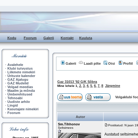
Kodu
Foorum
Galerii
Kontakt
Kuuluta
Galerii
Laadi pilte
Otsi
Profiil
·
Avalehele
·
Klubi tutvustus
·
Liikmete nimekiri
·
Ürituste kalender
·
GAZ Ajalugu
Gaz 31013 '92 G/K Sõbra
·
GAZ Mudelid
2
3
4
5
6
7
8
Järgmine
Mine lehele
1
,
,
,
,
,
,
,
·
Volgad meedias
·
Maailm ja mõnda
·
Ümberehitused
Volgaklubi f
·
Tehnoabi
·
Uudiste arhiiv
·
Lingid
·
Kasutajate nimekiri
·
Foorum
Autor
Sm.Tihhonov
Postitatud: N jaan 1
Seltsimees
Austatud seltsimehe