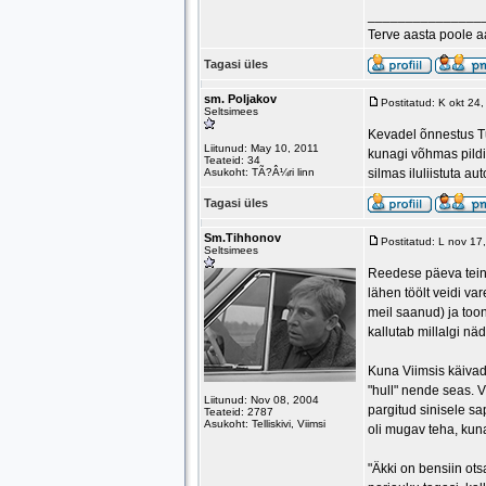
_______________
Terve aasta poole 
Tagasi üles
sm. Poljakov
Postitatud: K okt 24
Seltsimees
Kevadel õnnestus Tu
Liitunud: May 10, 2011
kunagi võhmas pildis
Teateid: 34
Asukoht: TÃ?Â¼ri linn
silmas iluliistuta aut
Tagasi üles
Sm.Tihhonov
Postitatud: L nov 1
Seltsimees
Reedese päeva teine
lähen töölt veidi va
meil saanud) ja toon
kallutab millalgi nä
Kuna Viimsis käivad
"hull" nende seas. V
Liitunud: Nov 08, 2004
pargitud sinisele sa
Teateid: 2787
Asukoht: Telliskivi, Viimsi
oli mugav teha, kun
"Äkki on bensiin ots