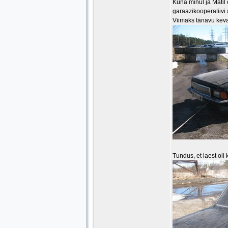
Kuna minul ja Matil
garaazikooperatiivi
Viimaks tänavu keva
Tundus, et laest oli