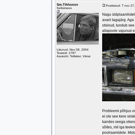
Sm.Tihhonov
Postitatud: T nov 2
Seltsimees
Nagu üldplaanilistel
avarii tagajärg. Aga 
otsinud, tundub see
allapoole vajunud e
Liitunud: Nov 08, 2004
Teateid: 2787
Asukoht: Telliskivi, Viimsi
Probleemi põhjus on
ei ole see kere siisk
kandes seega otsese
sõites, mil iga teek
poolraamidele. Mida