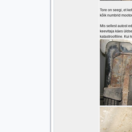
Tore on seegi, et k
kõik numbrid mootori
Mis sellest autost e
keevitaja käes üldse
katastroofiline. Kui k