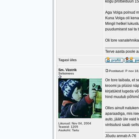
kogu protseduuri 15
Aga Volga polnud me
Kuna Volga oli kenas
Mingil hetkel lukust
puudumisest sai ta t
Oli tore vanatehnika
_______________
Terve aasta poole 
Tagasi üles
Sm. Västrik
Postitatud: P nov 1
Seltsimees
On tore taibata, et s
kroomi ja plüüsi nä
kirjatükist lugeda võ
hind muutub põhimõt
Olles ainult natuke
aparaadiga, mis ise
auto, jääb üle vaid 
Liitunud: Nov 04, 2004
vintsutusi saab selt
Teateid: 1205
_______________
Asukoht: Tartu
Jõudu annab A-76