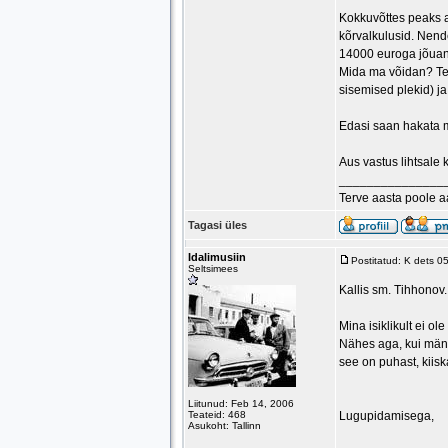
Kokkuvõttes peaks ar
kõrvalkulusid. Nende
14000 euroga jõuan
Mida ma võidan? Tead
sisemised plekid) j
Edasi saan hakata m
Aus vastus lihtsale 
_______________
Terve aasta poole 
Tagasi üles
Idalimusiin
Postitatud: K dets 0
Seltsimees
Kallis sm. Tihhonov.
Mina isiklikult ei o
Nähes aga, kui mäng
see on puhast, kiiska
Liitunud: Feb 14, 2006
Teateid: 468
Lugupidamisega,
Asukoht: Tallinn