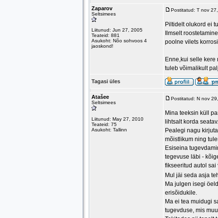
Zaparov
Postitatud: T nov 2
Seltsimees
Piltidelt olukord ei
Liitunud: Jun 27, 2005
Ilmselt roostetamin
Teateid: 881
Asukoht: Nõo sohvoos 4
poolne vilets korrosi
jaoskond!
Enne,kui selle kere 
tuleb võimalikult pal
Tagasi üles
Atašee
Postitatud: N nov 2
Seltsimees
Mina teeksin küll pa
Liitunud: May 27, 2010
lihtsalt korda seatav
Teateid: 75
Asukoht: Tallinn
Pealegi nagu kirjuta
mõistlikum ning tu
Esiseina tugevdamine
tegevuse läbi - kõige
fikseeritud autol sa
Mul jäi seda asja te
Ma julgen isegi öel
erisõidukile.
Ma ei tea muidugi sa
tugevduse, mis muud