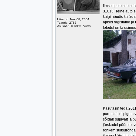
Ilmselt pole see sel
31013. Teine auto s
kuigi nõudis ka üsn
Liitunud: Nov 08, 2004
ajusid ragistatud j
Teateid: 2787
Asukoht: Telliskivi, Viimsi
fotodel on ta esime
Kasutasin teda 2011 
paremini, et pigem v
sõidab sujuvalt ja p
järskudel pööretel v
rohkem suitsurõngaid
ilmaga käivitatavaks.