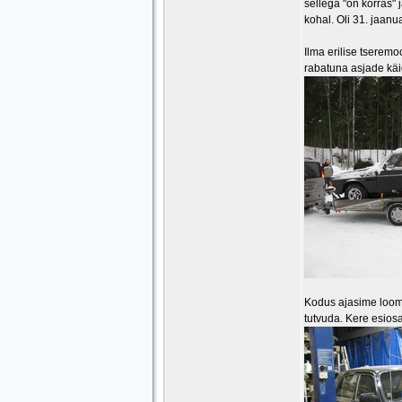
sellega "on korras" 
kohal. Oli 31. jaanu
Ilma erilise tserem
rabatuna asjade käi
Kodus ajasime looma
tutvuda. Kere esiosa