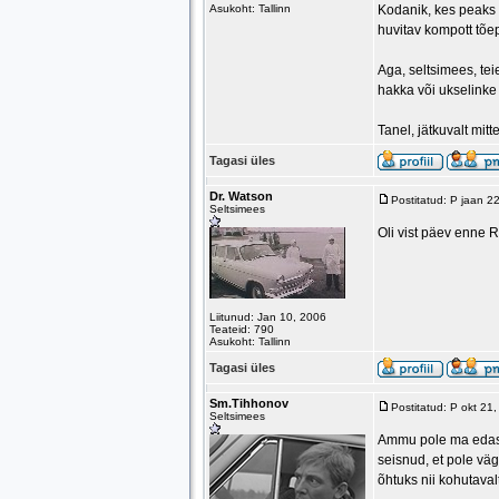
Asukoht: Tallinn
Kodanik, kes peaks 
huvitav kompott tõe
Aga, seltsimees, tei
hakka või ukselinke 
Tanel, jätkuvalt mitt
Tagasi üles
Dr. Watson
Postitatud: P jaan 
Seltsimees
Oli vist päev enne Ri
Liitunud: Jan 10, 2006
Teateid: 790
Asukoht: Tallinn
Tagasi üles
Sm.Tihhonov
Postitatud: P okt 21
Seltsimees
Ammu pole ma edasta
seisnud, et pole vä
õhtuks nii kohutaval