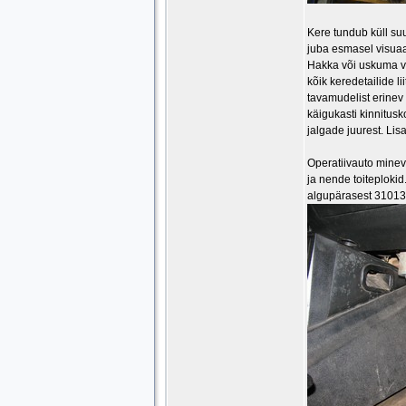
Kere tundub küll suu
juba esmasel visuaal
Hakka või uskuma väi
kõik keredetailide l
tavamudelist erinev 
käigukasti kinnitusk
jalgade juurest. Lis
Operatiivauto minevi
ja nende toiteplokid
algupärasest 31013 