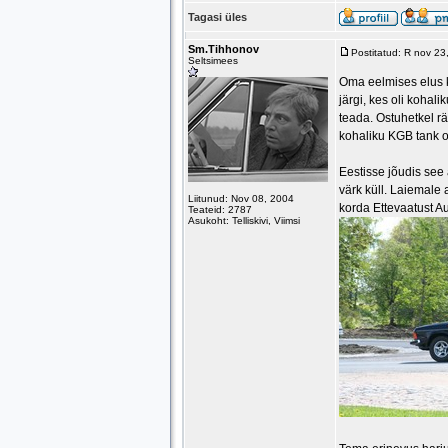
Tagasi üles
Sm.Tihhonov
Postitatud: R nov 2
Seltsimees
Oma eelmises elus k
järgi, kes oli kohal
teada. Ostuhetkel rä
kohaliku KGB tank ol
Eestisse jõudis see 
värk küll. Laiemale
Liitunud: Nov 08, 2004
korda Ettevaatust A
Teateid: 2787
Asukoht: Telliskivi, Viimsi