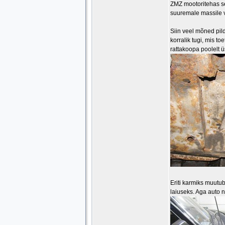
ZMZ mootoritehas se
suuremale massile 
Siin veel mõned pil
korralik tugi, mis t
rattakoopa poolelt ü
Eriti karmiks muutub 
laiuseks. Aga auto