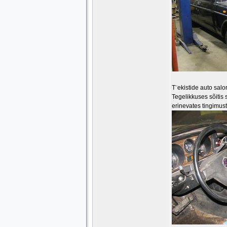
T¨ekistide auto salon
Tegelikkuses sõitis
erinevates tingimust