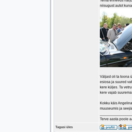
Tema erinevus harjum
niisugust autot kuna
Väljast oli ta toona
esiosa ja suured vah
kere küljes. Ta vetr
kere vajab suuremah
Kokku käis Angelina
muuseumis ja seejär
_______________
Terve aasta poole 
Tagasi üles