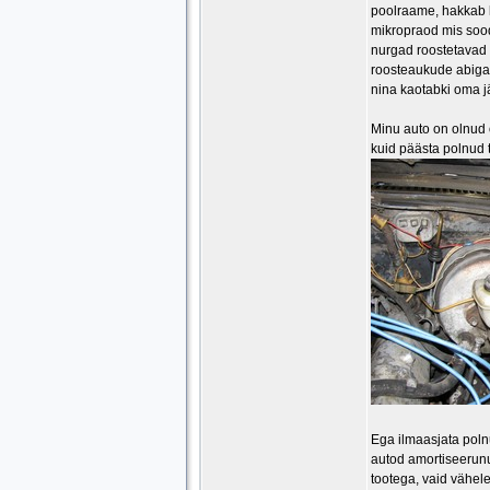
poolraame, hakkab k
mikropraod mis sood
nurgad roostetavad
roosteaukude abiga
nina kaotabki oma j
Minu auto on olnud o
kuid päästa polnud 
Ega ilmaasjata polnu
autod amortiseerunu
tootega, vaid vähele