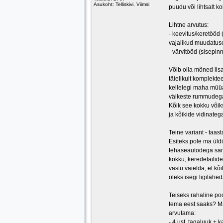
Asukoht: Telliskivi, Viimsi
puudu või lihtsalt k
Lihtne arvutus:
- keevitus/keretööd 
vajalikud muudatus
- värvitööd (sisepin
Võib olla mõned lis
täielikult komplekt
kellelegi maha müüa
väikeste rummudega 
Kõik see kokku võik
ja kõikide vidinateg
Teine variant - taas
Esiteks pole ma üld
tehaseautodega sam
kokku, keredetailide
vastu vaielda, et kõ
oleks isegi ligilähe
Teiseks rahaline po
tema eest saaks? M
arvutama:
- 4 ust, tagaluuk +