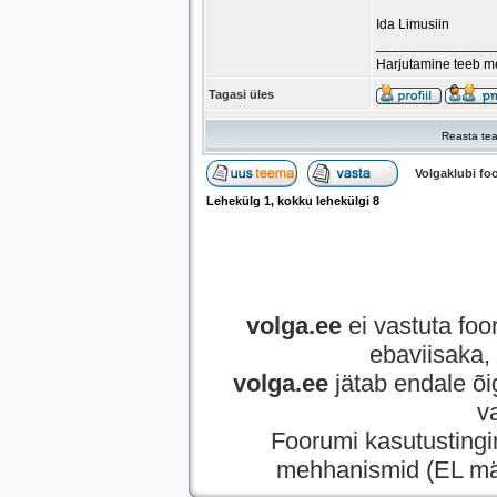
Ida Limusiin
_______________
Harjutamine teeb mei
Tagasi üles
Reasta tea
Volgaklubi f
Lehekülg
1
, kokku lehekülgi
8
volga.ee
ei vastuta foor
ebaviisaka, 
volga.ee
jätab endale õi
v
Foorumi kasutusting
mehhanismid (EL mää