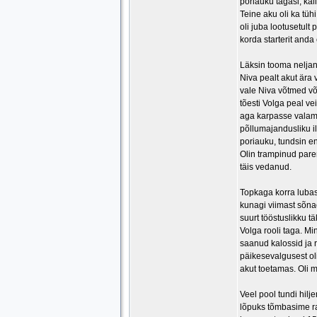
poriauku tagasi, kal
Teine aku oli ka tüh
oli juba lootusetult
korda starterit and
Läksin tooma neljan
Niva pealt akut ära 
vale Niva võtmed võt
tõesti Volga peal ve
aga karpasse valami
põllumajandusliku i
poriauku, tundsin en
Olin trampinud pare
täis vedanud.
Topkaga korra lubas 
kunagi viimast sõna
suurt tööstuslikku t
Volga rooli taga. Mi
saanud kalossid ja 
päikesevalgusest oli
akut toetamas. Oli 
Veel pool tundi hilj
lõpuks tõmbasime ra