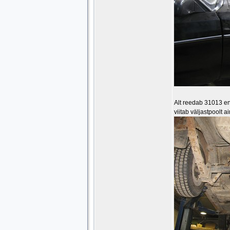
Alt reedab 31013 end
viitab väljastpoolt 