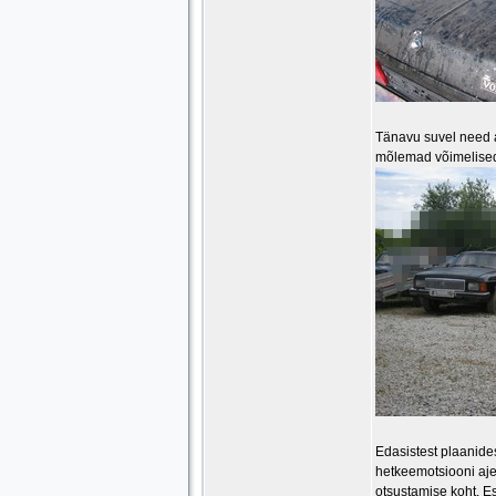
Tänavu suvel need a
mõlemad võimelised 
Edasistest plaanides
hetkeemotsiooni ajel
otsustamise koht. Es