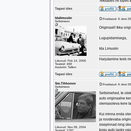
Tekitades nii topelt 
Tagasi üles
Idalimusiin
Postitatud: K dets 0
Seltsimees
Originaali! Ikka orig
Lugupidamisega,
Ida Limusiin
_______________
Harjutamine teeb mei
Liitunud: Feb 14, 2006
Teateid: 468
Asukoht: Tallinn
Tagasi üles
Sm.Tihhonov
Postitatud: K dets 0
Seltsimees
Seltsimehed, te ole
auto originaalne ker
olemasoleva kere ta
Kui minna enda ole
ja roostevaba origin
sisepinnad ning üks 
Liitunud: Nov 08, 2004
kogu auto jaoks vaja
Teateid: 2787