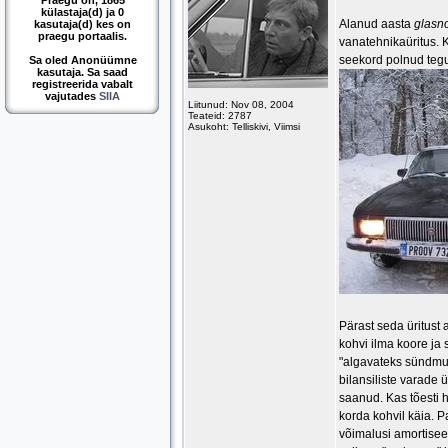
Praegu on, 1865
külastaja(d) ja 0
Alanud aasta
glasn
kasutaja(d) kes on
praegu portaalis.
vanatehnikaüritus. 
seekord polnud tegu 
Sa oled Anonüümne
kasutaja. Sa saad
registreerida vabalt
vajutades
SIIA
Liitunud: Nov 08, 2004
Teateid: 2787
Asukoht: Telliskivi, Viimsi
Pärast seda üritust a
kohvi ilma koore ja 
"algavateks sündmus
bilansiliste varade
saanud. Kas tõesti h
korda kohvil käia. P
võimalusi amortisee