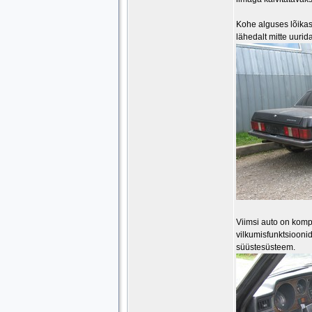
Kohe alguses lõikas
lähedalt mitte uuri
Viimsi auto on kompl
vilkumisfunktsioonid,
süüstesüsteem.