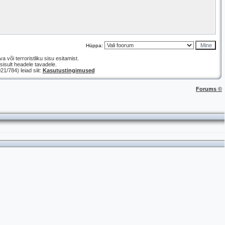
Hüppa:
a või terroristliku sisu esitamist.
isult headele tavadele.
/784) leiad siit:
Kasutustingimused
Forums ©