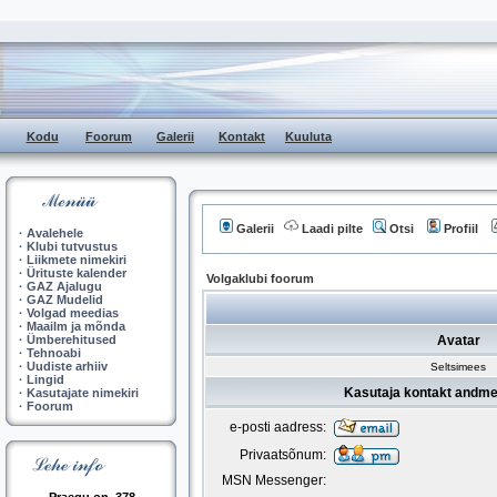
Kodu
Foorum
Galerii
Kontakt
Kuuluta
Galerii
Laadi pilte
Otsi
Profiil
·
Avalehele
·
Klubi tutvustus
·
Liikmete nimekiri
·
Ürituste kalender
Volgaklubi foorum
·
GAZ Ajalugu
·
GAZ Mudelid
·
Volgad meedias
·
Maailm ja mõnda
·
Ümberehitused
Avatar
·
Tehnoabi
·
Uudiste arhiiv
Seltsimees
·
Lingid
Kasutaja kontakt andme
·
Kasutajate nimekiri
·
Foorum
e-posti aadress:
Privaatsõnum:
MSN Messenger: