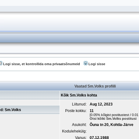
Logi sisse, et kontrollida oma privaatsõnumeid
Logi sisse
Vaatad Sm.Volks profiili
Kõik Sm.Volks kohta
Liitunud:
Aug 12, 2023
d: Sm.Volks
Poste kokku:
11
[0.05% kõigist postitustest / 0.0
Otsi kõiki Sm.Volks postitusi
Asukoht:
Õuna tn 20, Kohtla-Järve
Kodulehekülg:
Vanus:
07.12.1988