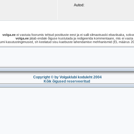
Autod:
volga.ee
ei vastuta foorumis tehtud postituste eest ja ei salli silmaotsaski ebaviisaka, solvav
volga.ee
jätab endale õiguse kustutada ja redigeerida kommentaare, mis ei vasta s
umi kasutustingimused, sh keelatud sisu kaebuste lahendamise mehhanismid (EL määrus 2021
Copyright © by Volgaklubi koduleht 2004
Kõik õigused reserveeritud