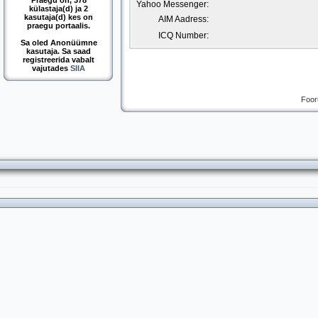
Praegu on, 378
Yahoo Messenger:
külastaja(d) ja 2
kasutaja(d) kes on
AIM Aadress:
praegu portaalis.
ICQ Number:
Sa oled Anonüümne
kasutaja. Sa saad
registreerida vabalt
vajutades
SIIA
Foor