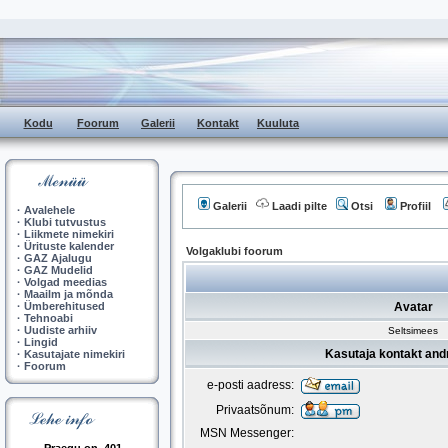
Kodu
Foorum
Galerii
Kontakt
Kuuluta
Galerii
Laadi pilte
Otsi
Profiil
·
Avalehele
·
Klubi tutvustus
·
Liikmete nimekiri
·
Ürituste kalender
Volgaklubi foorum
·
GAZ Ajalugu
·
GAZ Mudelid
·
Volgad meedias
·
Maailm ja mõnda
·
Ümberehitused
Avatar
·
Tehnoabi
·
Uudiste arhiiv
Seltsimees
·
Lingid
Kasutaja kontakt and
·
Kasutajate nimekiri
·
Foorum
e-posti aadress:
Privaatsõnum:
MSN Messenger: