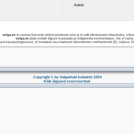
Autod:
volga.ee
ei vastuta foorumis tehtud postituste eest ja ei salli silmaotsaski ebaviisaka, solvav
volga.ee
jätab endale õiguse kustutada ja redigeerida kommentaare, mis ei vasta s
umi kasutustingimused, sh keelatud sisu kaebuste lahendamise mehhanismid (EL määrus 2021
Copyright © by Volgaklubi koduleht 2004
Kõik õigused reserveeritud