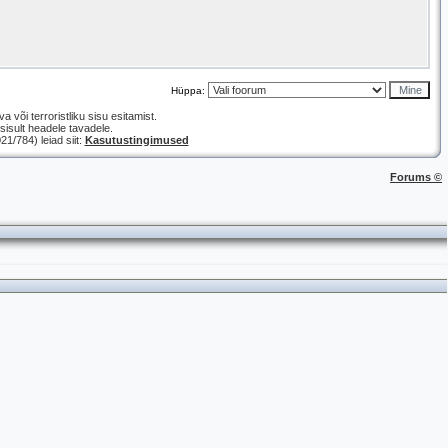
Hüppa:
a või terroristliku sisu esitamist.
isult headele tavadele.
/784) leiad siit:
Kasutustingimused
Forums ©