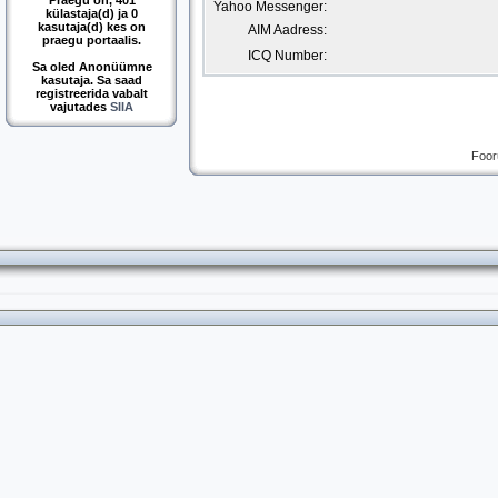
Praegu on, 401
Yahoo Messenger:
külastaja(d) ja 0
kasutaja(d) kes on
AIM Aadress:
praegu portaalis.
ICQ Number:
Sa oled Anonüümne
kasutaja. Sa saad
registreerida vabalt
vajutades
SIIA
Foor