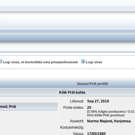
Logi sisse, et kontrollida oma privaatsõnumeid
Logi sisse
Vaatad Priit profiili
Kõik Priit kohta
Liitunud:
Sep 27, 2018
med: Priit
Poste kokku:
20
[0.09% kõigist postitustest / 0.0
Otsi kõiki Priit postitusi
Asukoht:
Nurme Majand, Harjumaa
Kodulehekülg:
Vanus:
17/05/1985