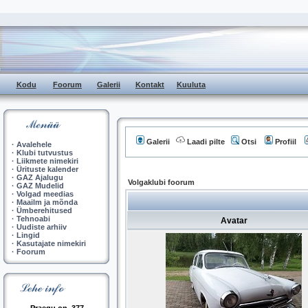
Kodu
Foorum
Galerii
Kontakt
Kuuluta
Galerii
Laadi pilte
Otsi
Profiil
·
Avalehele
·
Klubi tutvustus
·
Liikmete nimekiri
·
Ürituste kalender
·
GAZ Ajalugu
Volgaklubi foorum
·
GAZ Mudelid
·
Volgad meedias
·
Maailm ja mõnda
·
Ümberehitused
·
Tehnoabi
Avatar
·
Uudiste arhiiv
·
Lingid
·
Kasutajate nimekiri
·
Foorum